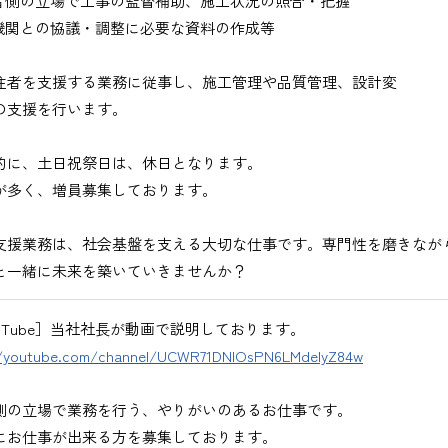
者側の立場で工事の監督補助、施工状況の照合・把握
びください。＞
機関との協議・調整に必要な資料の作成等
注者を支援する業務に従事し、施工管理や品質管理、設計変
の支援を行います。
的に、土日祝祭日は、休日となります。
が多く、増員募集しております。
出、図面の修正など）
支援業務は、社会基盤を支える大切な仕事です。専門性を磨きなが
と一緒に未来を築いていきませんか？
ouTube］当社社長が動画で説明しております。
//youtube.com/channel/UCWR71DNlOsPN6LMdeIyZ84w
務
、基本的にＥメールで送付
側の立場で業務を行う、やりがいのあるお仕事です。
にお仕事が出来る方を募集しております。