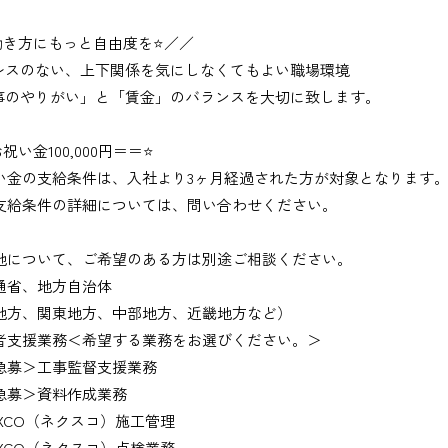
働き方にもっと自由度を⭐／／
レスのない、上下関係を気にしなくてもよい職場環境
事のやりがい」と「賃金」のバランスを大切に致します。
祝い金100,000円＝＝⭐
い金の支給条件は、入社より3ヶ月経過された方が対象となります
支給条件の詳細については、問い合わせください。
地について、ご希望のある方は別途ご相談ください。
通省、地方自治体
地方、関東地方、中部地方、近畿地方など）
者支援業務＜希望する業務をお選びください。＞
募＞工事監督支援業務
募＞資料作成業務
XCO（ネクスコ）施工管理
XCO（ネクスコ）点検業務