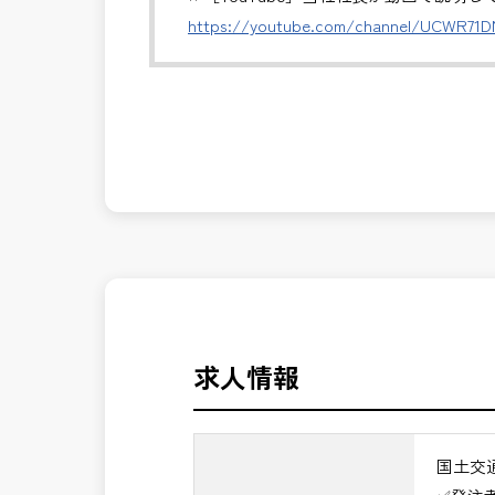
※基本的に、土日祝祭日は、休日となり
https://youtube.com/channel/UCWR71
＊受注が多く、増員募集しております。
発注者側の立場で業務を行う、やりがい
発注者支援業務は、社会基盤を支える大
長期的にお仕事が出来る方を募集してお
んか？
＼＼⭐働き方にもっと自由度を⭐／／
✅ストレスのない、上下関係を気にしな
✅「仕事のやりがい」と「賃金」のバラ
⭐＝＝お祝い金100,000円＝＝⭐
※お祝い金の支給条件は、入社より3ヶ
その他支給条件の詳細については、問い
求人情報
■勤務地について、ご希望のある方は別
国土交通省、地方自治体
国土交
（東北地方、関東地方、中部地方、近畿