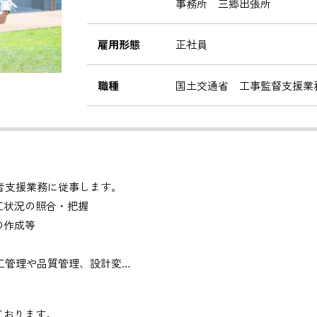
事務所 三郷出張所
雇用形態
正社員
職種
国土交通省 工事監督支援業
者支援業務に従事します。
工状況の照合・把握
の作成等
工管理や品質管理、設計変
しております。