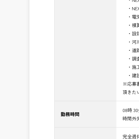
・NE
・電気
・積算
・設計
・河川
・道路
・調査
・施工
・建設
※応募
頂きた
08時 3
勤務時間
時間外
完全週休