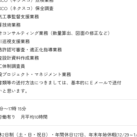
XCO（ネクスコ）保全調査
工事監督支援業務
技術業務
コンサルティング業務（数量算出、図面の修正など）
巡視支援業務
許認可審査・適正化指導業務
設計資料作成業務
体制調査員
プロジェクト・マネジメント業務
書類等の送付方法につきましては、基本的にＥメールで送付
いと思います。
0分〜17時 15分
労働有り 月平均10時間
2日制（土・日・祝日）・年間休日127日、年末年始休暇(12/29～1/3