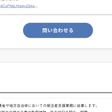
ます。
DNlOsPN6LMdeIyZ84w
のあるお仕事です。
切な仕事です。専門性を磨きながら、やりがいを感じられるこの環
ります。
問い合わせる
くてもよい職場環境
ンスを大切に致します。
月経過された方が対象となります。
合わせください。
途ご相談ください。
通省や地方自治体においての発注者支援業務に従事します。
地方など）