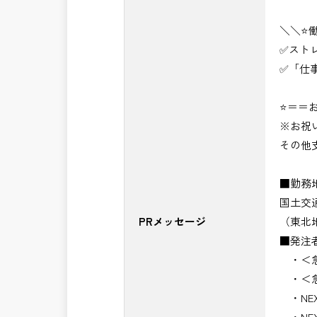
＼＼⭐
✅スト
✅「仕
⭐＝＝お
※お祝
その他
■勤務
国土交
PRメッセージ
（東北
■発注
・＜急
・＜急
・NE
・NE