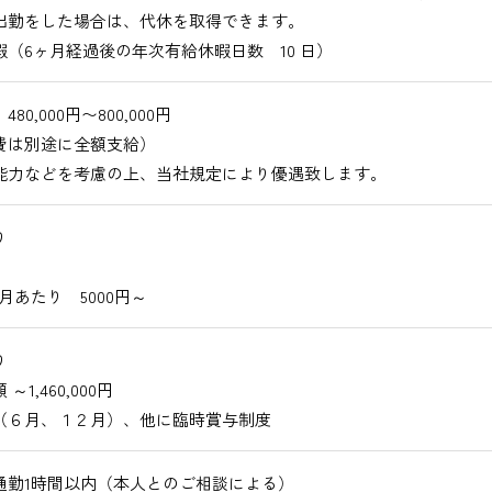
出勤をした場合は、代休を取得できます。
暇（6ヶ月経過後の年次有給休暇日数 10 日）
80,000円〜800,000円
費は別途に全額支給）
能力などを考慮の上、当社規定により優遇致します。
り
月あたり 5000円～
り
～1,460,000円
（６月、１２月）、他に臨時賞与制度
通勤1時間以内（本人とのご相談による）