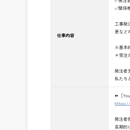
✅発注
■発注者支援業務＜希望する業務をお選
✅関係
・＜急募＞工事監督支援業務
・＜急募＞資料作成業務
工事発
・NEXCO（ネクスコ）施工管理
更など
・NEXCO（ネクスコ）点検業務
仕事内容
・NEXCO（ネクスコ）保全調査
※基本
・電気工事監督支援業務
＊受注
・積算技術業務
・設計コンサルティング業務（数量算
発注者
・河川巡視支援業務
私たち
・道路許認可審査・適正化指導業務
・調査設計資料作成業務
⏩［Y
・施工体制調査員
https:
・建設プロジェクト・マネジメント業
※応募書類等の送付方法につきましては
発注者
頂きたいと思います。
長期的