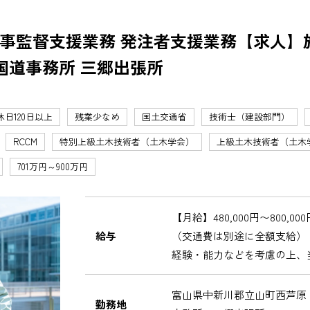
事監督支援業務 発注者支援業務【求人】
国道事務所 三郷出張所
休日120日以上
残業少なめ
国土交通省
技術士（建設部門）
RCCM
特別上級土木技術者（土木学会）
上級土木技術者（土木
701万円～900万円
【月給】480,000円〜800,000
給与
（交通費は別途に全額支給）
経験・能力などを考慮の上、
富山県中新川郡立山町西芦原
勤務地