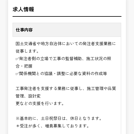
＼＼⭐働き方にもっと自由度を⭐／／
の環境で、私たちと一緒に未来を築いていきません
求人情報
✅ストレスのない、上下関係を気にしなくてもよい
か？
職場環境
✅「仕事のやりがい」と「賃金」のバランスを大切
仕事内容
に致します。
国土交通省や地方自治体においての発注者支援業務に
⭐＝＝お祝い金100,000円＝＝⭐
従事します。
※お祝い金の支給条件は、入社より3ヶ月経過され
✅発注者側の立場で工事の監督補助、施工状況の照
た方が対象となります。
合・把握
その他支給条件の詳細については、問い合わせくだ
✅関係機関との協議・調整に必要な資料の作成等
さい。
工事発注者を支援する業務に従事し、施工管理や品質
■勤務地について、ご希望のある方は別途ご相談く
管理、設計変
ださい。
更などの支援を行います。
国土交通省、地方自治体
（東北地方、関東地方、中部地方、近畿地方など）
※基本的に、土日祝祭日は、休日となります。
■発注者支援業務＜希望する業務をお選びくださ
＊受注が多く、増員募集しております。
い。＞