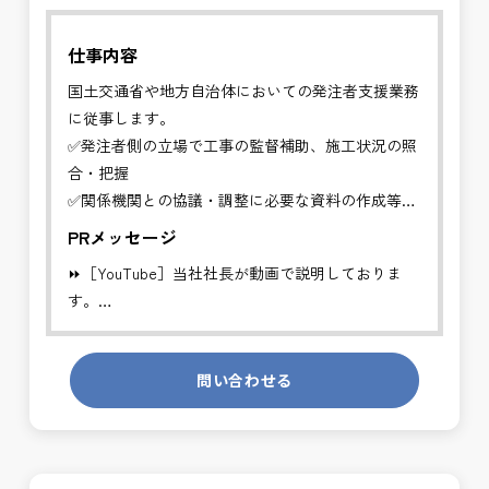
仕事内容
国土交通省や地方自治体においての発注者支援業務
に従事します。
✅発注者側の立場で工事の監督補助、施工状況の照
合・把握
✅関係機関との協議・調整に必要な資料の作成等
PRメッセージ
工事発注者を支援する業務に従事し、施工管理や品
⏩［YouTube］当社社長が動画で説明しておりま
質管理、設計変
す。
更などの支援を行います。
https://youtube.com/channel/UCWR71DNlOsPN6LMdeIyZ84
※基本的に、土日祝祭日は、休日となります。
問い合わせる
発注者側の立場で業務を行う、やりがいのあるお仕
＊受注が多く、増員募集しております。
事です。
長期的にお仕事が出来る方を募集しております。
発注者支援業務は、社会基盤を支える大切な仕事で
す。専門性を磨きながら、やりがいを感じられるこ