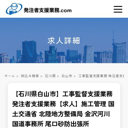
求人詳細
ホーム
>
絞込み検索
>
石川県
>
白山市
>
工事監督支援業務 発注者支援
【石川県白山市】工事監督支援業務
発注者支援業務【求人】施工管理 国
土交通省 北陸地方整備局 金沢河川
国道事務所 尾口砂防出張所