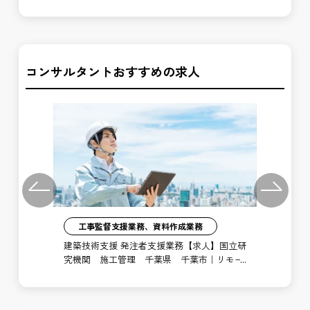
国道事務所 白峰砂防出張所
国
コンサルタントおすすめの求人
Previous
Next
工事監督支援業務、資料作成業務
注者
建築技術支援 発注者支援業務【求人】国立研
土
局
究機関 施工管理 千葉県 千葉市｜リモー
支
ト勤務あり
博