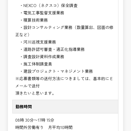
・NEXCO（ネクスコ）保全調査
・電気工事監督支援業務
・積算技術業務
・設計コンサルティング業務（数量算出、図面の修
正など）
・河川巡視支援業務
・道路許認可審査・適正化指導業務
・調査設計資料作成業務
・施工体制調査員
・建設プロジェクト・マネジメント業務
※応募書類等の送付方法につきましては、基本的にＥ
メールで送付
頂きたいと思います。
勤務時間
08時 30分〜17時 15分
時間外労働有り 月平均10時間