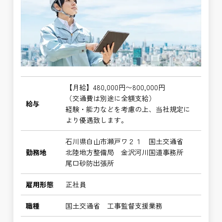
【月給】480,000円〜800,000円
（交通費は別途に全額支給）
給与
経験・能力などを考慮の上、当社規定に
より優遇致します。
石川県白山市瀬戸ワ２１ 国土交通省
勤務地
北陸地方整備局 金沢河川国道事務所
尾口砂防出張所
雇用形態
正社員
職種
国土交通省 工事監督支援業務