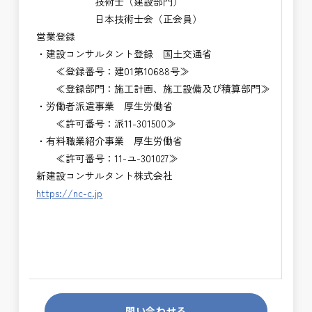
技術士（建設部門）
日本技術士会（正会員）
営業登録
・建設コンサルタント登録 国土交通省
≪登録番号：建01第10688号≫
≪登録部門：施工計画、施工設備及び積算部門≫
・労働者派遣事業 厚生労働省
≪許可番号：派11-301500≫
・有料職業紹介事業 厚生労働省
≪許可番号：11-ユ-301027≫
新建設コンサルタント株式会社
https://nc-c.jp
問い合わせる