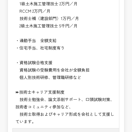
1級土木施工管理技士 2万円／月
RCCM 2万円／月
技術士補（建設部門）1万円／月
2級土木施工管理技士 5千円／月
・通勤手当 全額支給
・住宅手当、社宅制度有り
・資格試験合格支援
資格試験の受験費用を会社が全額負担
個人別技術研修、管理職研修など
⏩技術士キャリア支援制度
技術士勉強会、論文添削サポート、口頭試験対策、
技術者コミュニティ参加など、
技術士取得およびキャリア形成を会社として支援し
ています。