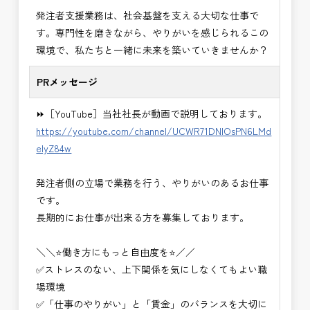
・＜急募＞工事監督支援業務
発注者支援業務は、社会基盤を支える大切な仕事で
・＜急募＞資料作成業務
す。専門性を磨きながら、やりがいを感じられるこの
・NEXCO（ネクスコ）施工管理
環境で、私たちと一緒に未来を築いていきませんか？
・NEXCO（ネクスコ）点検業務
・NEXCO（ネクスコ）保全調査
PRメッセージ
・電気工事監督支援業務
・積算技術業務
⏩［YouTube］当社社長が動画で説明しております。
・設計コンサルティング業務（数量算出、図面の
https://youtube.com/channel/UCWR71DNlOsPN6LMd
修正など）
eIyZ84w
・河川巡視支援業務
・道路許認可審査・適正化指導業務
発注者側の立場で業務を行う、やりがいのあるお仕事
・調査設計資料作成業務
です。
・施工体制調査員
長期的にお仕事が出来る方を募集しております。
・建設プロジェクト・マネジメント業務
※応募書類等の送付方法につきましては、基本的に
＼＼⭐働き方にもっと自由度を⭐／／
Ｅメールで送付
✅ストレスのない、上下関係を気にしなくてもよい職
頂きたいと思います。
場環境
✅「仕事のやりがい」と「賃金」のバランスを大切に