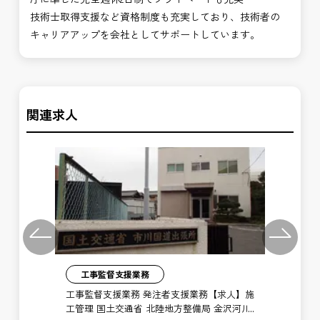
技術士取得支援など資格制度も充実しており、技術者の
キャリアアップを会社としてサポートしています。
関連求人
Previous
Next
工事監督支援業務
】施
工事監督支援業務 発注者支援業務【求人】施
工
河川
工管理 国土交通省 北陸地方整備局 金沢河川
工