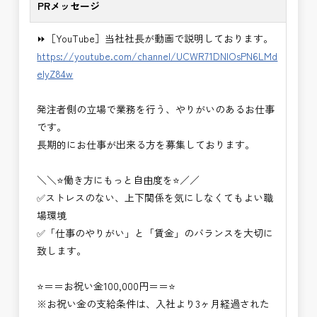
PRメッセージ
・NEXCO（ネクスコ）施工管理
・NEXCO（ネクスコ）点検業務
⏩［YouTube］当社社長が動画で説明しております。
・NEXCO（ネクスコ）保全調査
https://youtube.com/channel/UCWR71DNlOsPN6LMd
・電気工事監督支援業務
eIyZ84w
・積算技術業務
・設計コンサルティング業務（数量算出、図面の
発注者側の立場で業務を行う、やりがいのあるお仕事
修正など）
です。
・河川巡視支援業務
長期的にお仕事が出来る方を募集しております。
・道路許認可審査・適正化指導業務
・調査設計資料作成業務
＼＼⭐働き方にもっと自由度を⭐／／
・施工体制調査員
✅ストレスのない、上下関係を気にしなくてもよい職
・建設プロジェクト・マネジメント業務
場環境
※応募書類等の送付方法につきましては、基本的に
✅「仕事のやりがい」と「賃金」のバランスを大切に
Ｅメールで送付
致します。
頂きたいと思います。
⭐＝＝お祝い金100,000円＝＝⭐
※お祝い金の支給条件は、入社より3ヶ月経過された