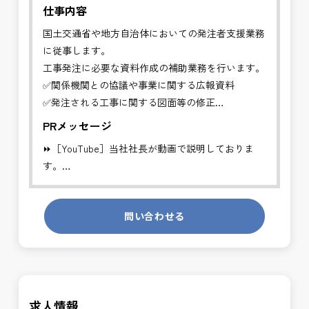
仕事内容
国土交通省や地方自治体においての発注者支援業務
に従事します。
工事発注に必要な資料作成の補助業務を行います。
✅関係機関との協議や事業に関する広報資料
✅発注される工事に関する図面等の修正
✅その他行政に必要な各種資料の作成
PRメッセージ
⏩［YouTube］当社社長が動画で説明しておりま
※基本的に、土日祝祭日は、休日となります。
す。
＊受注が多く、増員募集しております。
https://youtube.com/channel/UCWR71DNlOsPN6LMdeIyZ84
発注者支援業務は、社会基盤を支える大切な仕事で
問い合わせる
発注者側の立場で業務を行う、やりがいのあるお仕
す。専門性を磨きながら、やりがいを感じられるこ
事です。
の環境で、私たちと一緒に未来を築いていきません
長期的にお仕事が出来る方を募集しております。
か？
＼＼⭐働き方にもっと自由度を⭐／／
求人情報
✅ストレスのない、上下関係を気にしなくてもよい