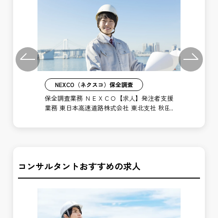
Previous
Next
NEXCO（ネクスコ）保全調査
業務
保全調査業務 ＮＥＸＣＯ【求人】発注者支援
施
管理
業務 東日本高速道路株式会社 東北支社 秋田
東
管理事務所
事
コンサルタントおすすめの求人