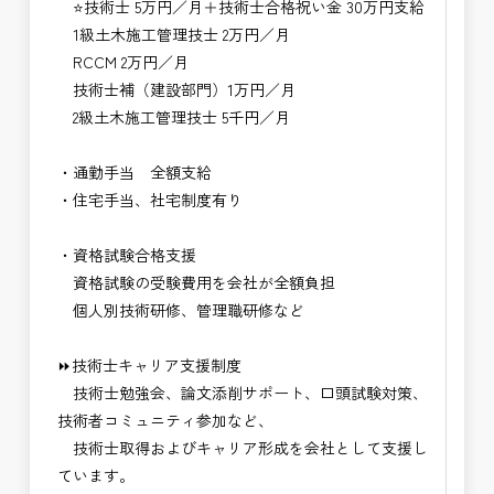
⭐技術士 5万円／月＋技術士合格祝い金 30万円支給
1級土木施工管理技士 2万円／月
RCCM 2万円／月
技術士補（建設部門）1万円／月
2級土木施工管理技士 5千円／月
・通勤手当 全額支給
・住宅手当、社宅制度有り
・資格試験合格支援
資格試験の受験費用を会社が全額負担
個人別技術研修、管理職研修など
⏩技術士キャリア支援制度
技術士勉強会、論文添削サポート、口頭試験対策、
技術者コミュニティ参加など、
技術士取得およびキャリア形成を会社として支援し
ています。