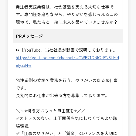
・＜急募＞工事監督支援業務
発注者支援業務は、社会基盤を支える大切な仕事で
・＜急募＞資料作成業務
す。専門性を磨きながら、やりがいを感じられるこの
・NEXCO（ネクスコ）施工管理
環境で、私たちと一緒に未来を築いていきませんか？
・NEXCO（ネクスコ）点検業務
・NEXCO（ネクスコ）保全調査
PRメッセージ
・電気工事監督支援業務
・積算技術業務
⏩［YouTube］当社社長が動画で説明しております。
・設計コンサルティング業務（数量算出、図面の
https://youtube.com/channel/UCWR71DNlOsPN6LMd
修正など）
eIyZ84w
・河川巡視支援業務
・道路許認可審査・適正化指導業務
発注者側の立場で業務を行う、やりがいのあるお仕事
・調査設計資料作成業務
です。
・施工体制調査員
長期的にお仕事が出来る方を募集しております。
・建設プロジェクト・マネジメント業務
※応募書類等の送付方法につきましては、基本的に
＼＼⭐働き方にもっと自由度を⭐／／
Ｅメールで送付
✅ストレスのない、上下関係を気にしなくてもよい職
頂きたいと思います。
場環境
✅「仕事のやりがい」と「賃金」のバランスを大切に