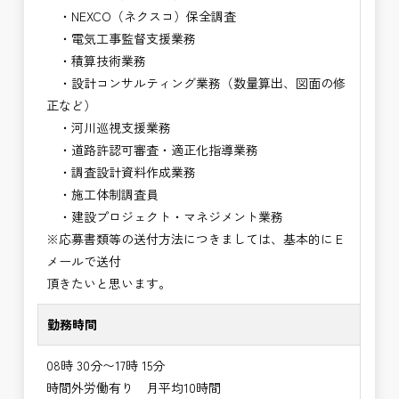
・NEXCO（ネクスコ）保全調査
・電気工事監督支援業務
・積算技術業務
・設計コンサルティング業務（数量算出、図面の修
正など）
・河川巡視支援業務
・道路許認可審査・適正化指導業務
・調査設計資料作成業務
・施工体制調査員
・建設プロジェクト・マネジメント業務
※応募書類等の送付方法につきましては、基本的にＥ
メールで送付
頂きたいと思います。
勤務時間
08時 30分〜17時 15分
時間外労働有り 月平均10時間