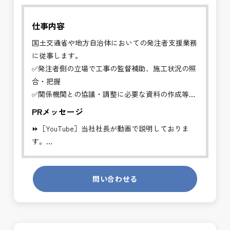
仕事内容
国土交通省や地方自治体においての発注者支援業務
に従事します。
✅発注者側の立場で工事の監督補助、施工状況の照
合・把握
✅関係機関との協議・調整に必要な資料の作成等
PRメッセージ
工事発注者を支援する業務に従事し、施工管理や品
⏩［YouTube］当社社長が動画で説明しておりま
質管理、設計変
す。
更などの支援を行います。
https://youtube.com/channel/UCWR71DNlOsPN6LMdeIyZ84
※基本的に、土日祝祭日は、休日となります。
問い合わせる
発注者側の立場で業務を行う、やりがいのあるお仕
＊受注が多く、増員募集しております。
事です。
長期的にお仕事が出来る方を募集しております。
発注者支援業務は、社会基盤を支える大切な仕事で
す。専門性を磨きながら、やりがいを感じられるこ