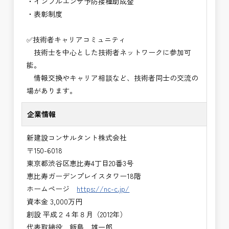
・インフルエンザ予防接種助成⾦
・表彰制度
✅技術者キャリアコミュニティ
技術士を中心とした技術者ネットワークに参加可
能。
情報交換やキャリア相談など、技術者同士の交流の
場があります。
企業情報
新建設コンサルタント株式会社
〒150-6018
東京都渋谷区恵比寿4丁目20番3号
恵比寿ガーデンプレイスタワー18階
ホームページ
https://nc-c.jp/
資本金 3,000万円
創設 平成２４年８月（2012年）
代表取締役 飯島 雄一郎