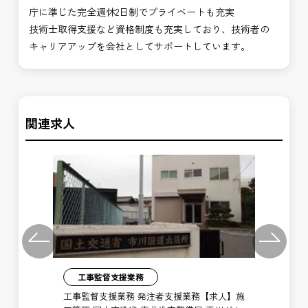
庁に準じた完全週休2日制でプライベートも充実
技術士取得支援など資格制度も充実しており、技術者の
キャリアアップを会社としてサポートしています。
関連求人
Previous
Next
工事監督支援業務
】施
工事監督支援業務 発注者支援業務【求人】施
許