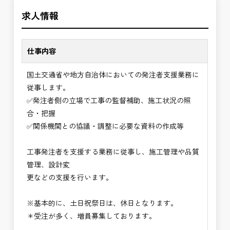
＼＼⭐働き方にもっと自由度を⭐／／
の環境で、私たちと一緒に未来を築いていきません
求人情報
✅ストレスのない、上下関係を気にしなくてもよい
か？
職場環境
✅「仕事のやりがい」と「賃金」のバランスを大切
仕事内容
に致します。
国土交通省や地方自治体においての発注者支援業務に
⭐＝＝お祝い金100,000円＝＝⭐
従事します。
※お祝い金の支給条件は、入社より3ヶ月経過され
✅発注者側の立場で工事の監督補助、施工状況の照
た方が対象となります。
合・把握
その他支給条件の詳細については、問い合わせくだ
✅関係機関との協議・調整に必要な資料の作成等
さい。
工事発注者を支援する業務に従事し、施工管理や品質
■勤務地について、ご希望のある方は別途ご相談く
管理、設計変
ださい。
更などの支援を行います。
国土交通省、地方自治体
（東北地方、関東地方、中部地方、近畿地方など）
※基本的に、土日祝祭日は、休日となります。
■発注者支援業務＜希望する業務をお選びくださ
＊受注が多く、増員募集しております。
い。＞