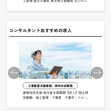
河川
工管理 国土交通省 東北地方整備局 玉川ダム
【
管理所
局
コンサルタントおすすめの求人
Previous
Next
工事監督支援業務、資料作成業務
注者
建築技術支援 発注者支援業務【求人】国立研
土
局
究機関 施工管理 千葉県 千葉市｜リモー
支
ト勤務あり
博