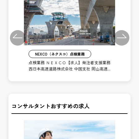
Previous
Next
NEXCO（ネクスコ）点検業務
支援
点検業務 ＮＥＸＣＯ【求人】発注者支援業務
施
岡山
西日本高速道路株式会社 中国支社 岡山高速
西
道路事務所
道
コンサルタントおすすめの求人