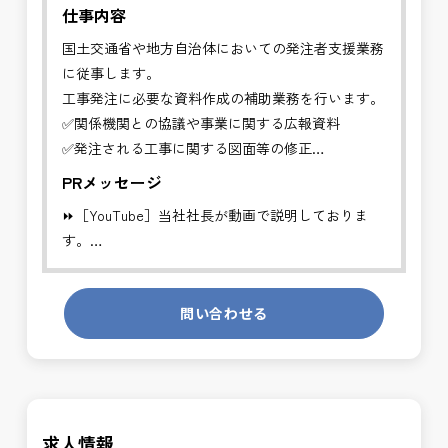
仕事内容
国土交通省や地方自治体においての発注者支援業務
に従事します。
工事発注に必要な資料作成の補助業務を行います。
✅関係機関との協議や事業に関する広報資料
✅発注される工事に関する図面等の修正
✅その他行政に必要な各種資料の作成
PRメッセージ
⏩［YouTube］当社社長が動画で説明しておりま
※基本的に、土日祝祭日は、休日となります。
す。
＊受注が多く、増員募集しております。
https://youtube.com/channel/UCWR71DNlOsPN6LMdeIyZ84
発注者支援業務は、社会基盤を支える大切な仕事で
問い合わせる
発注者側の立場で業務を行う、やりがいのあるお仕
す。専門性を磨きながら、やりがいを感じられるこ
事です。
の環境で、私たちと一緒に未来を築いていきません
長期的にお仕事が出来る方を募集しております。
か？
＼＼⭐働き方にもっと自由度を⭐／／
求人情報
✅ストレスのない、上下関係を気にしなくてもよい