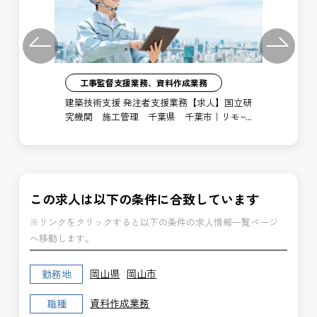
Previous
Next
工事監督支援業務、資料作成業務
注者
建築技術支援 発注者支援業務【求人】国立研
土
局
究機関 施工管理 千葉県 千葉市｜リモー
支
ト勤務あり
博
この求人は以下の条件に合致しています
※リンクをクリックすると以下の条件の求人情報一覧ページ
へ移動します。
岡山県
岡山市
勤務地
資料作成業務
職種