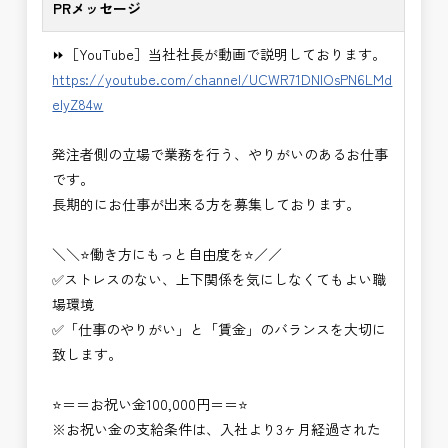
PRメッセージ
・NEXCO（ネクスコ）施工管理
・NEXCO（ネクスコ）点検業務
⏩［YouTube］当社社長が動画で説明しております。
・NEXCO（ネクスコ）保全調査
https://youtube.com/channel/UCWR71DNlOsPN6LMd
・電気工事監督支援業務
eIyZ84w
・積算技術業務
・設計コンサルティング業務（数量算出、図面の
発注者側の立場で業務を行う、やりがいのあるお仕事
修正など）
です。
・河川巡視支援業務
長期的にお仕事が出来る方を募集しております。
・道路許認可審査・適正化指導業務
・調査設計資料作成業務
＼＼⭐働き方にもっと自由度を⭐／／
・施工体制調査員
✅ストレスのない、上下関係を気にしなくてもよい職
・建設プロジェクト・マネジメント業務
場環境
※応募書類等の送付方法につきましては、基本的に
✅「仕事のやりがい」と「賃金」のバランスを大切に
Ｅメールで送付
致します。
頂きたいと思います。
⭐＝＝お祝い金100,000円＝＝⭐
※お祝い金の支給条件は、入社より3ヶ月経過された