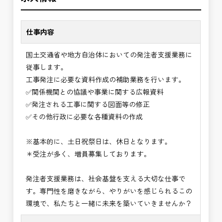
職場環境
✅「仕事のやりがい」と「賃金」のバランスを大切
仕事内容
に致します。
国土交通省や地方自治体においての発注者支援業務に
⭐＝＝お祝い金100,000円＝＝⭐
従事します。
※お祝い金の支給条件は、入社より3ヶ月経過され
工事発注に必要な資料作成の補助業務を行います。
た方が対象となります。
✅関係機関との協議や事業に関する広報資料
その他支給条件の詳細については、問い合わせくだ
✅発注される工事に関する図面等の修正
さい。
✅その他行政に必要な各種資料の作成
■勤務地について、ご希望のある方は別途ご相談く
※基本的に、土日祝祭日は、休日となります。
ださい。
＊受注が多く、増員募集しております。
国土交通省、地方自治体
（東北地方、関東地方、中部地方、近畿地方など）
発注者支援業務は、社会基盤を支える大切な仕事で
■発注者支援業務＜希望する業務をお選びくださ
す。専門性を磨きながら、やりがいを感じられるこの
い。＞
環境で、私たちと一緒に未来を築いていきませんか？
・＜急募＞工事監督支援業務
・＜急募＞資料作成業務