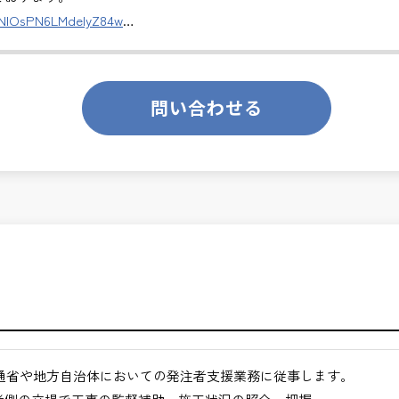
ます。
DNlOsPN6LMdeIyZ84w
のあるお仕事です。
切な仕事です。専門性を磨きながら、やりがいを感じられるこの環
ります。
問い合わせる
くてもよい職場環境
ンスを大切に致します。
月経過された方が対象となります。
合わせください。
途ご相談ください。
通省や地方自治体においての発注者支援業務に従事します。
地方など）