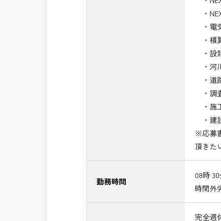
・NE
・電気
・積算
・設計
・河川
・道路
・調査
・施工
・建設
※応募
頂きた
08時 3
勤務時間
時間外
完全週休