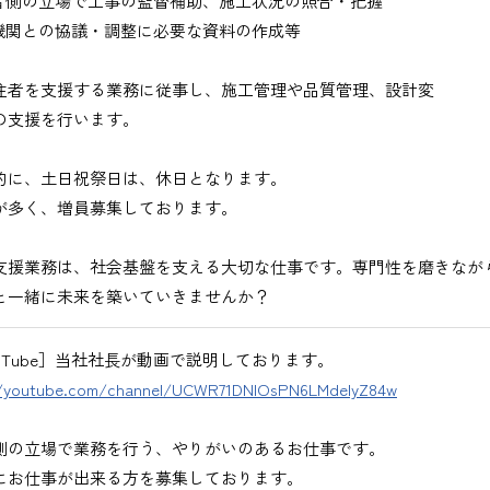
者側の立場で工事の監督補助、施工状況の照合・把握
びください。＞
機関との協議・調整に必要な資料の作成等
注者を支援する業務に従事し、施工管理や品質管理、設計変
の支援を行います。
的に、土日祝祭日は、休日となります。
が多く、増員募集しております。
出、図面の修正など）
支援業務は、社会基盤を支える大切な仕事です。専門性を磨きなが
と一緒に未来を築いていきませんか？
ouTube］当社社長が動画で説明しております。
//youtube.com/channel/UCWR71DNlOsPN6LMdeIyZ84w
務
、基本的にＥメールで送付
側の立場で業務を行う、やりがいのあるお仕事です。
にお仕事が出来る方を募集しております。