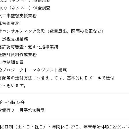
XCO（ネクスコ）保全調査
工事監督支援業務
技術業務
コンサルティング業務（数量算出、図面の修正など）
巡視支援業務
許認可審査・適正化指導業務
設計資料作成業務
体制調査員
プロジェクト・マネジメント業務
書類等の送付方法につきましては、基本的にＥメールで送付
いと思います。
0分〜17時 15分
労働有り 月平均10時間
2日制（土・日・祝日）・年間休日127日、年末年始休暇(12/29～1/3