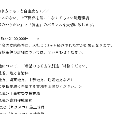
働き方にもっと自由度を⭐／／
レスのない、上下関係を気にしなくてもよい職場環境
事のやりがい」と「賃金」のバランスを大切に致します。
祝い金100,000円＝＝⭐
い金の支給条件は、入社より3ヶ月経過された方が対象となります
支給条件の詳細については、問い合わせください。
地について、ご希望のある方は別途ご相談ください。
通省、地方自治体
地方、関東地方、中部地方、近畿地方など）
者支援業務＜希望する業務をお選びください。＞
募＞工事監督支援業務
募＞資料作成業務
XCO（ネクスコ）施工管理
XCO（ネクスコ）点検業務