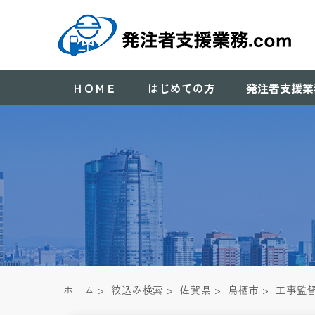
ＨＯＭＥ
はじめての方
発注者支援業
ホーム
>
絞込み検索
>
佐賀県
>
鳥栖市
>
工事監督