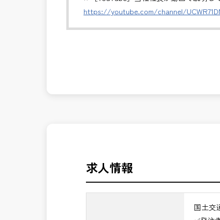
※基本的に、土日祝祭日は、休日となり
https://youtube.com/channel/UCWR71
＊受注が多く、増員募集しております。
発注者側の立場で業務を行う、やりがい
発注者支援業務は、社会基盤を支える大
長期的にお仕事が出来る方を募集してお
んか？
＼＼⭐働き方にもっと自由度を⭐／／
✅ストレスのない、上下関係を気にしな
✅「仕事のやりがい」と「賃金」のバラ
⭐＝＝お祝い金100,000円＝＝⭐
※お祝い金の支給条件は、入社より3ヶ
その他支給条件の詳細については、問い
求人情報
■勤務地について、ご希望のある方は別
国土交通省、地方自治体
国土交
（東北地方、関東地方、中部地方、近畿