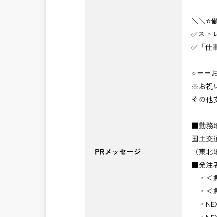
＼＼⭐
✅スト
✅「仕
⭐＝＝お
※お祝
その他
■勤務
国土交
PRメッセージ
（東北
■発注
・＜急
・＜急
・NE
・NE