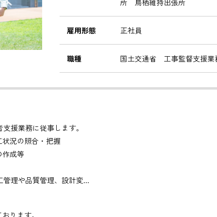
所 鳥栖維持出張所
雇用形態
正社員
職種
国土交通省 工事監督支援業
者支援業務に従事します。
工状況の照合・把握
の作成等
工管理や品質管理、設計変
しております。