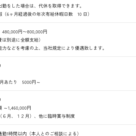
出勤をした場合は、代休を取得できます。
暇（6ヶ月経過後の年次有給休暇日数 10 日）
80,000円〜800,000円
費は別途に全額支給）
能力などを考慮の上、当社規定により優遇致します。
り
月あたり 5000円～
り
～1,460,000円
（６月、１２月）、他に臨時賞与制度
通勤1時間以内（本人とのご相談による）