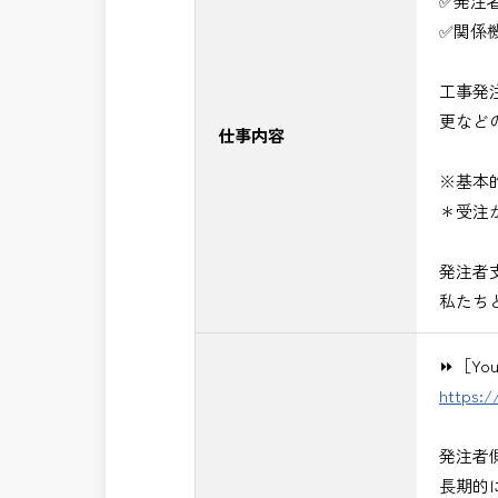
✅発注
■発注者支援業務＜希望する業務をお選
✅関係
・＜急募＞工事監督支援業務
・＜急募＞資料作成業務
工事発
・NEXCO（ネクスコ）施工管理
更など
・NEXCO（ネクスコ）点検業務
仕事内容
・NEXCO（ネクスコ）保全調査
※基本
・電気工事監督支援業務
＊受注
・積算技術業務
・設計コンサルティング業務（数量算
発注者
・河川巡視支援業務
私たち
・道路許認可審査・適正化指導業務
・調査設計資料作成業務
⏩［Y
・施工体制調査員
https:
・建設プロジェクト・マネジメント業
※応募書類等の送付方法につきましては
発注者
頂きたいと思います。
長期的