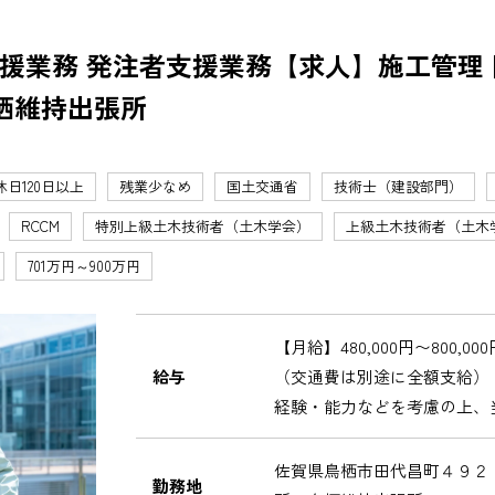
援業務 発注者支援業務【求人】施工管理 
栖維持出張所
休日120日以上
残業少なめ
国土交通省
技術士（建設部門）
RCCM
特別上級土木技術者（土木学会）
上級土木技術者（土木
701万円～900万円
【月給】480,000円〜800,000
給与
（交通費は別途に全額支給）
経験・能力などを考慮の上、
佐賀県鳥栖市田代昌町４９２
勤務地