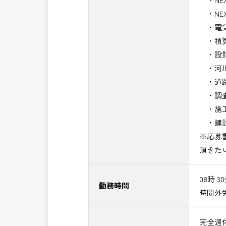
・NE
・電気
・積算
・設計
・河川
・道路
・調査
・施工
・建設
※応募
頂きた
08時 3
勤務時間
時間外
完全週休