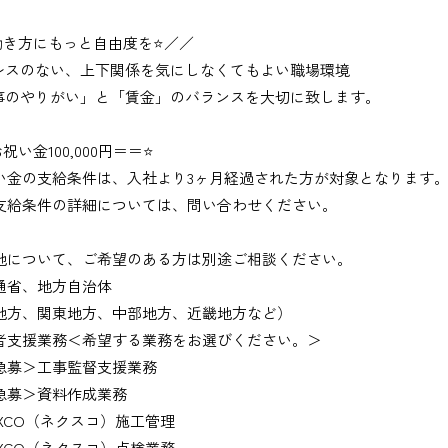
働き方にもっと自由度を⭐／／
レスのない、上下関係を気にしなくてもよい職場環境
事のやりがい」と「賃金」のバランスを大切に致します。
祝い金100,000円＝＝⭐
い金の支給条件は、入社より3ヶ月経過された方が対象となります
支給条件の詳細については、問い合わせください。
地について、ご希望のある方は別途ご相談ください。
通省、地方自治体
地方、関東地方、中部地方、近畿地方など）
者支援業務＜希望する業務をお選びください。＞
募＞工事監督支援業務
募＞資料作成業務
XCO（ネクスコ）施工管理
XCO（ネクスコ）点検業務