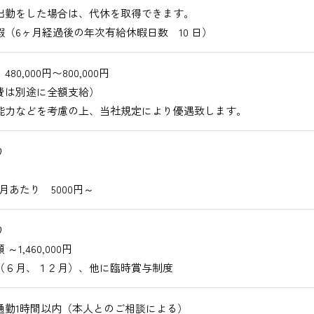
出勤をした場合は、代休を取得できます。
暇（6ヶ月経過後の年次有給休暇日数 10 日）
80,000円〜800,000円
費は別途に全額支給）
能力などを考慮の上、当社規定により優遇致します。
り
月あたり 5000円～
り
～1,460,000円
（６月、１２月）、他に臨時賞与制度
通勤1時間以内（本人とのご相談による）