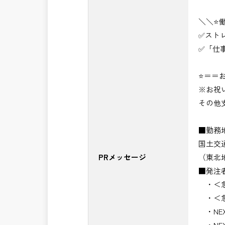
＼＼⭐
✅スト
✅「仕
⭐＝＝お
※お祝
その他
■勤務
国土交
PRメッセージ
（東北
■発注
・＜急
・＜急
・NE
・NE