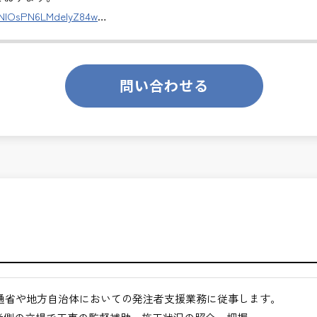
ます。
DNlOsPN6LMdeIyZ84w
のあるお仕事です。
切な仕事です。専門性を磨きながら、やりがいを感じられるこの環
ります。
問い合わせる
くてもよい職場環境
ンスを大切に致します。
月経過された方が対象となります。
合わせください。
途ご相談ください。
通省や地方自治体においての発注者支援業務に従事します。
地方など）