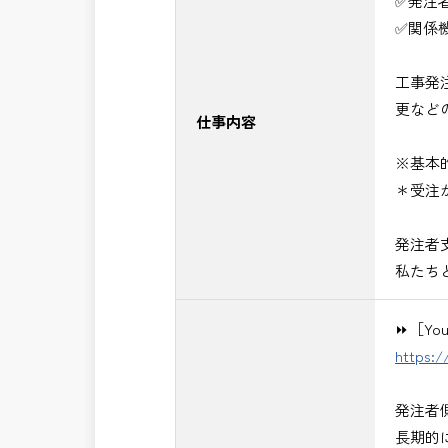
✅発注
■発注者支援業務＜希望する業務をお選
✅関係
・＜急募＞工事監督支援業務
・＜急募＞資料作成業務
工事発
・NEXCO（ネクスコ）施工管理
更など
・NEXCO（ネクスコ）点検業務
仕事内容
・NEXCO（ネクスコ）保全調査
※基本
・電気工事監督支援業務
＊受注
・積算技術業務
・設計コンサルティング業務（数量算
発注者
・河川巡視支援業務
私たち
・道路許認可審査・適正化指導業務
・調査設計資料作成業務
⏩［Y
・施工体制調査員
https:
・建設プロジェクト・マネジメント業
※応募書類等の送付方法につきましては
発注者
頂きたいと思います。
長期的