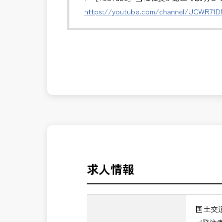
※基本的に、土日祝祭日は、休日となり
https://youtube.com/channel/UCWR71
＊受注が多く、増員募集しております。
発注者側の立場で業務を行う、やりがい
発注者支援業務は、社会基盤を支える大
長期的にお仕事が出来る方を募集してお
んか？
＼＼⭐働き方にもっと自由度を⭐／／
✅ストレスのない、上下関係を気にしな
✅「仕事のやりがい」と「賃金」のバラ
⭐＝＝お祝い金100,000円＝＝⭐
※お祝い金の支給条件は、入社より3ヶ
その他支給条件の詳細については、問い
求人情報
■勤務地について、ご希望のある方は別
国土交通省、地方自治体
国土交
（東北地方、関東地方、中部地方、近畿