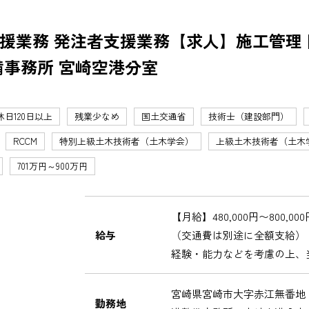
援業務 発注者支援業務【求人】施工管理 
備事務所 宮崎空港分室
休日120日以上
残業少なめ
国土交通省
技術士（建設部門）
RCCM
特別上級土木技術者（土木学会）
上級土木技術者（土木
701万円～900万円
【月給】480,000円〜800,000
給与
（交通費は別途に全額支給）
経験・能力などを考慮の上、
宮崎県宮崎市大字赤江無番地
勤務地