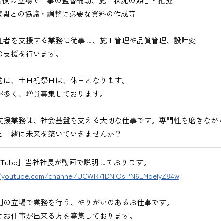
者側の立場で工事の監督補助、施工状況の照合・把握
びください。＞
機関との協議・調整に必要な資料の作成等
注者を支援する業務に従事し、施工管理や品質管理、設計変
の支援を行います。
的に、土日祝祭日は、休日となります。
が多く、増員募集しております。
出、図面の修正など）
支援業務は、社会基盤を支える大切な仕事です。専門性を磨きなが
と一緒に未来を築いていきませんか？
ouTube］当社社長が動画で説明しております。
//youtube.com/channel/UCWR71DNlOsPN6LMdeIyZ84w
務
、基本的にＥメールで送付
側の立場で業務を行う、やりがいのあるお仕事です。
にお仕事が出来る方を募集しております。