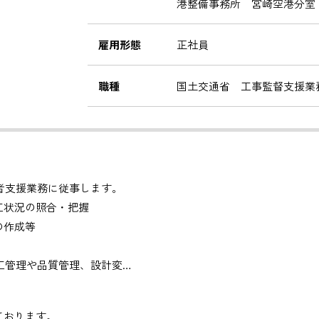
港整備事務所 宮崎空港分室
雇用形態
正社員
職種
国土交通省 工事監督支援業
者支援業務に従事します。
工状況の照合・把握
の作成等
工管理や品質管理、設計変
しております。