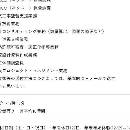
XCO（ネクスコ）保全調査
工事監督支援業務
技術業務
コンサルティング業務（数量算出、図面の修正など）
巡視支援業務
許認可審査・適正化指導業務
設計資料作成業務
体制調査員
プロジェクト・マネジメント業務
書類等の送付方法につきましては、基本的にＥメールで送付
いと思います。
0分〜17時 15分
労働有り 月平均10時間
2日制（土・日・祝日）・年間休日127日、年末年始休暇(12/29～1/3