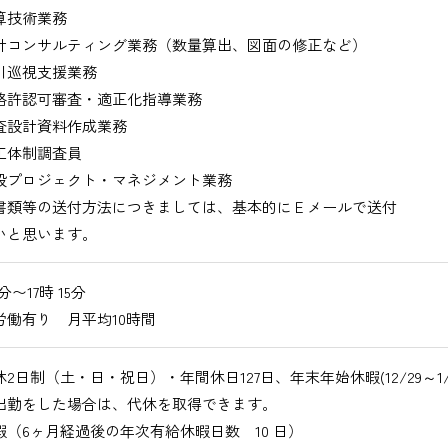
技術業務
コンサルティング業務（数量算出、図面の修正など）
巡視支援業務
許認可審査・適正化指導業務
設計資料作成業務
体制調査員
プロジェクト・マネジメント業務
書類等の送付方法につきましては、基本的にＥメールで送付
いと思います。
0分〜17時 15分
労働有り 月平均10時間
2日制（土・日・祝日）・年間休日127日、年末年始休暇(12/29～1/3
出勤をした場合は、代休を取得できます。
暇（6ヶ月経過後の年次有給休暇日数 10 日）