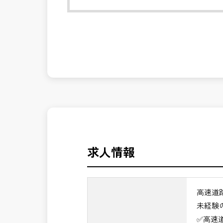
発注者側の立場で業務を行う、やりがい
長期的にお仕事が出来る方を募集してお
発注者支援業務は、社会基盤を支える大
んか？
＼＼⭐働き方にもっと自由度を⭐／／
✅ストレスのない、上下関係を気にしな
✅「仕事のやりがい」と「賃金」のバラ
⭐＝＝お祝い金100,000円＝＝⭐
※お祝い金の支給条件は、入社より3ヶ
その他支給条件の詳細については、問い
求人情報
■勤務地について、ご希望のある方は別
国土交通省、地方自治体
（東北地方、関東地方、中部地方、近畿
高速道
■発注者支援業務＜希望する業務をお選
未経験
・＜急募＞工事監督支援業務
✅高速
・＜急募＞資料作成業務