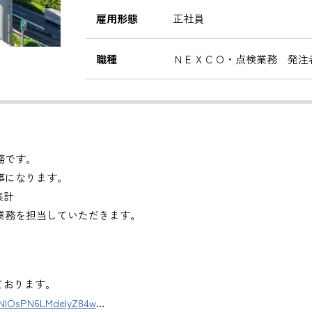
雇用形態
正社員
職種
ＮＥＸＣＯ・点検業務 発注
務です。
事になります。
集計
業務を担当していただきます。
ＡＤ経験者優遇
途ご相談ください。
しております。
ます。
DNlOsPN6LMdeIyZ84w