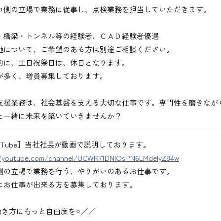
コ側の立場で業務に従事し、点検業務を担当していただきます。
・橋梁・トンネル等の経験者、ＣＡＤ経験者優遇
地について、ご希望のある方は別途ご相談ください。
的に、土日祝祭日は、休日となります。
が多く、増員募集しております。
出、図面の修正など）
支援業務は、社会基盤を支える大切な仕事です。専門性を磨きなが
と一緒に未来を築いていきませんか？
ouTube］当社社長が動画で説明しております。
務
//youtube.com/channel/UCWR71DNlOsPN6LMdeIyZ84w
、基本的にＥメールで送付
側の立場で業務を行う、やりがいのあるお仕事です。
にお仕事が出来る方を募集しております。
働き方にもっと自由度を⭐／／