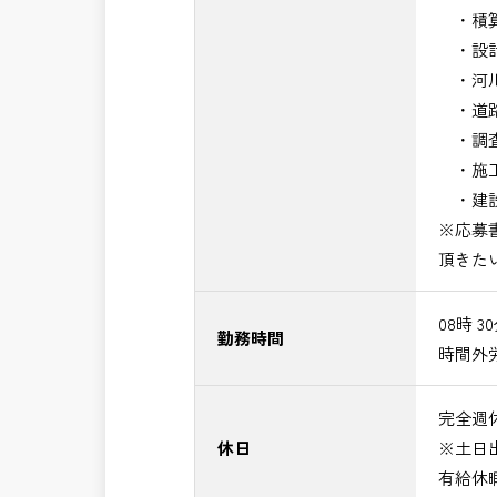
・積算
・設計
・河川
・道路
・調査
・施工
・建設
※応募
頂きた
08時 3
勤務時間
時間外
完全週休
休日
※土日
有給休