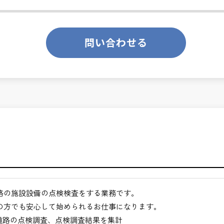
のあるお仕事です。
ります。
切な仕事です。専門性を磨きながら、やりがいを感じられるこの環
問い合わせる
くてもよい職場環境
ンスを大切に致します。
月経過された方が対象となります。
合わせください。
途ご相談ください。
地方など）
路の施設設備の点検検査をする業務です。
びください。＞
の方でも安心して始められるお仕事になります。
道路の点検調査、点検調査結果を集計