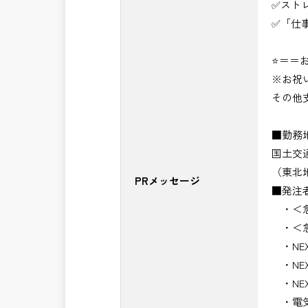
✅スト
✅「仕
⭐＝＝お
※お祝
その他
■勤務
国土交
（東北
PRメッセージ
■発注
・＜急
・＜急
・NE
・NE
・NE
・電気