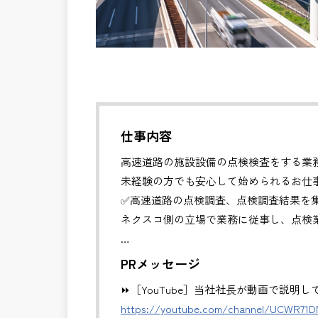
仕事内容
高速道路の施設設備の点検検査をする業
未経験の方でも安心して始められるお仕
✅高速道路の点検調査、点検調査結果を
ネクスコ側の立場で業務に従事し、点検
※道路・橋梁・トンネル等の経験者、Ｃ
PRメッセージ
※勤務地について、ご希望のある方は別
⏩［YouTube］当社社長が動画で説明
※基本的に、土日祝祭日は、休日となり
https://youtube.com/channel/UCWR71
＊受注が多く、増員募集しております。