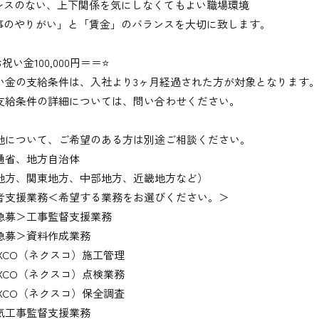
レスのない、上下関係を気にしなくてもよい職場環境
事のやりがい」と「賃金」のバランスを大切に致します。
祝い金100,000円＝＝⭐
い金の支給条件は、入社より3ヶ月経過された方が対象となります
支給条件の詳細については、問い合わせください。
地について、ご希望のある方は別途ご相談ください。
通省、地方自治体
地方、関東地方、中部地方、近畿地方など）
者支援業務＜希望する業務をお選びください。＞
募＞工事監督支援業務
募＞資料作成業務
XCO（ネクスコ）施工管理
XCO（ネクスコ）点検業務
XCO（ネクスコ）保全調査
工事監督支援業務