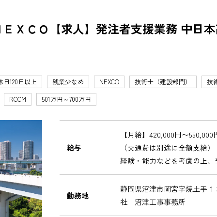
ＮＥＸＣＯ【求人】発注者支援業務 中日
休日120日以上
残業少なめ
NEXCO
技術士（建設部門）
技
RCCM
501万円～700万円
【月給】420,000円〜550,000
給与
（交通費は別途に全額支給）
経験・能力などを考慮の上、
静岡県沼津市岡宮字焼土手１
勤務地
社 沼津工事事務所