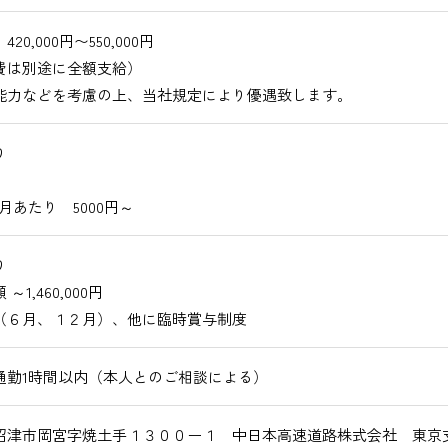
20,000円〜550,000円
費は別途に全額支給）
能力などを考慮の上、当社規定により優遇致します。
り
月あたり 5000円～
り
～1,460,000円
（６月、１２月）、他に臨時賞与制度
通勤1時間以内（本人とのご相談による）
沼津市岡宮字焼土手１３００ー１ 中日本高速道路株式会社 東京