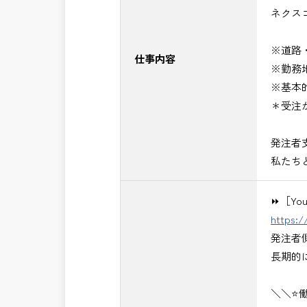
ネクス
・NEXCO（ネクスコ）施工管理
・NEXCO（ネクスコ）点検業務
※道路
・NEXCO（ネクスコ）保全調査
仕事内容
※勤務
・電気工事監督支援業務
※基本
・積算技術業務
＊受注
・設計コンサルティング業務（数量算
・河川巡視支援業務
発注者
・道路許認可審査・適正化指導業務
私たち
・調査設計資料作成業務
・施工体制調査員
⏩［Y
・建設プロジェクト・マネジメント業
https:
※応募書類等の送付方法につきましては
発注者
頂きたいと思います。
長期的
＼＼⭐