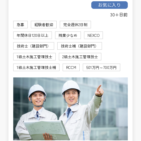
お気に入り
30+日前
急募
経験者歓迎
完全週休2日制
年間休日120日以上
残業少なめ
NEXCO
技術士（建設部門）
技術士補（建設部門）
1級土木施工管理技士
2級土木施工管理技士
1級土木施工管理技士補
RCCM
501万円～700万円