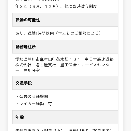
年２回（６月、１２月）、他に臨時賞与制度
転勤の可能性
あり、通勤1時間以内（本人とのご相談による）
勤務地住所
愛知県豊川市⿇⽣田町茶⽊畑１０１ 中日本高速道路
株式会社 名古屋支社 豊田保全・サービスセンタ
ー 豊川分室
交通手段
・公共の交通機関
・マイカー通勤 可
年齢
年齢制限あり（64歳以下）、再雇用あり（70歳まで）