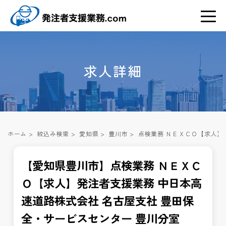
求人詳細
ホーム
>
絞込み検索
>
愛知県
>
豊川市
>
点検業務 ＮＥＸＣＯ【求人】
【愛知県豊川市】点検業務 ＮＥＸＣ
Ｏ【求人】発注者支援業務 中日本高
速道路株式会社 名古屋支社 豊田保
全・サービスセンター 豊川分室