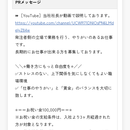
PRメッセージ
・設計コンサルティング業務（数量算出、図面の
修正など）
⏩［YouTube］当社社長が動画で説明しております。
・河川巡視支援業務
https://youtube.com/channel/UCWR71DNlOsPN6LMd
・道路許認可審査・適正化指導業務
eIyZ84w
・調査設計資料作成業務
発注者側の立場で業務を行う、やりがいのあるお仕事
・施工体制調査員
です。
・建設プロジェクト・マネジメント業務
長期的にお仕事が出来る方を募集しております。
※応募書類等の送付方法につきましては、基本的に
Ｅメールで送付
＼＼⭐働き方にもっと自由度を⭐／／
頂きたいと思います。
✅ストレスのない、上下関係を気にしなくてもよい職
場環境
✅「仕事のやりがい」と「賃金」のバランスを大切に
致します。
⭐＝＝お祝い金100,000円＝＝⭐
※お祝い金の支給条件は、入社より3ヶ月経過された
方が対象となります。