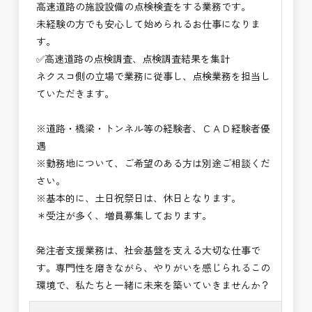
高速道路の施設設備の点検検査をする業務です。
※お祝い金の支給条件は、入社より3ヶ月経過され
未経験の方でも安心して始められるお仕事になりま
た方が対象となります。
す。
その他支給条件の詳細については、問い合わせくだ
✅高速道路の点検調査、点検調査結果を集計
さい。
ネクスコ側の立場で業務に従事し、点検業務を担当し
ていただきます。
■勤務地について、ご希望のある方は別途ご相談く
ださい。
※道路・橋梁・トンネル等の経験者、ＣＡＤ経験者優
国土交通省、地方自治体
遇
（東北地方、関東地方、中部地方、近畿地方など）
※勤務地について、ご希望のある方は別途ご相談くだ
■発注者支援業務＜希望する業務をお選びくださ
さい。
い。＞
※基本的に、土日祝祭日は、休日となります。
・＜急募＞工事監督支援業務
＊受注が多く、増員募集しております。
・＜急募＞資料作成業務
・NEXCO（ネクスコ）施工管理
発注者支援業務は、社会基盤を支える大切な仕事で
・NEXCO（ネクスコ）点検業務
す。専門性を磨きながら、やりがいを感じられるこの
・NEXCO（ネクスコ）保全調査
環境で、私たちと一緒に未来を築いていきませんか？
・電気工事監督支援業務
・積算技術業務