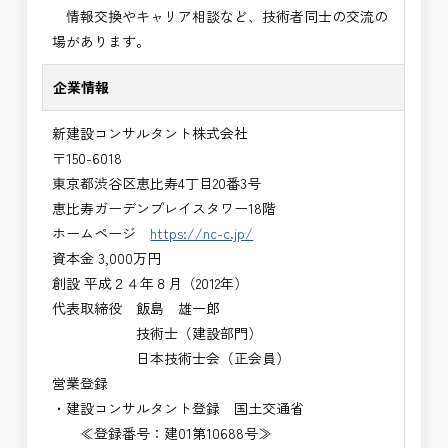
情報交換やキャリア相談など、技術者同士の交流の
場があります。
企業情報
新建設コンサルタント株式会社
〒150-6018
東京都渋谷区恵比寿4丁目20番3号
恵比寿ガーデンプレイスタワー18階
ホームページ
https://nc-c.jp/
資本金 3,000万円
創設 平成２４年８月（2012年）
代表取締役 飯島 雄一郎
技術士（建設部門）
日本技術士会（正会員）
営業登録
・建設コンサルタント登録 国土交通省
≪登録番号：建01第10688号≫