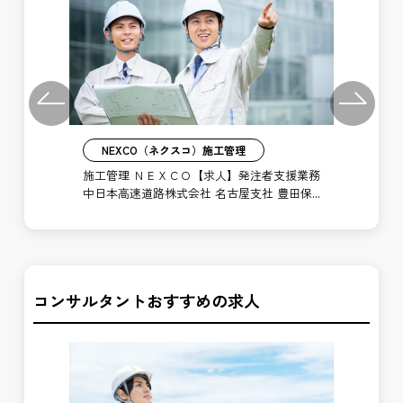
Previous
Next
NEXCO（ネクスコ）施工管理
支援
施工管理 ＮＥＸＣＯ【求人】発注者支援業務
工
 豊
中日本高速道路株式会社 名古屋支社 豊田保
工
全・サービスセンター 豊川分室
事
コンサルタントおすすめの求人