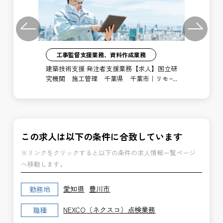
Previous
Next
工事監督支援業務、資料作成業務
注者
建築技術支援 発注者支援業務【求人】国立研
土
局
究機関 施工管理 千葉県 千葉市｜リモー
支
ト勤務あり
博
この求人は以下の条件に合致しています
※リンクをクリックすると以下の条件の求人情報一覧ページ
へ移動します。
愛知県
豊川市
勤務地
NEXCO（ネクスコ）点検業務
職種