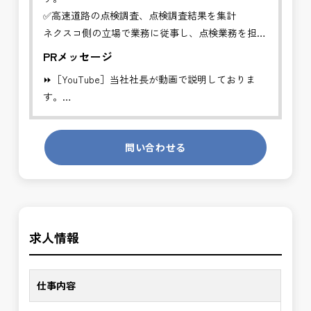
✅高速道路の点検調査、点検調査結果を集計
ネクスコ側の立場で業務に従事し、点検業務を担当
していただきます。
PRメッセージ
⏩［YouTube］当社社長が動画で説明しておりま
※道路・橋梁・トンネル等の経験者、ＣＡＤ経験者
す。
優遇
https://youtube.com/channel/UCWR71DNlOsPN6LMdeIyZ84
※勤務地について、ご希望のある方は別途ご相談く
発注者側の立場で業務を行う、やりがいのあるお仕
ださい。
問い合わせる
事です。
※基本的に、土日祝祭日は、休日となります。
長期的にお仕事が出来る方を募集しております。
＊受注が多く、増員募集しております。
＼＼⭐働き方にもっと自由度を⭐／／
発注者支援業務は、社会基盤を支える大切な仕事で
✅ストレスのない、上下関係を気にしなくてもよい
す。専門性を磨きながら、やりがいを感じられるこ
求人情報
職場環境
の環境で、私たちと一緒に未来を築いていきません
✅「仕事のやりがい」と「賃金」のバランスを大切
か？
に致します。
仕事内容
⭐＝＝お祝い金100,000円＝＝⭐