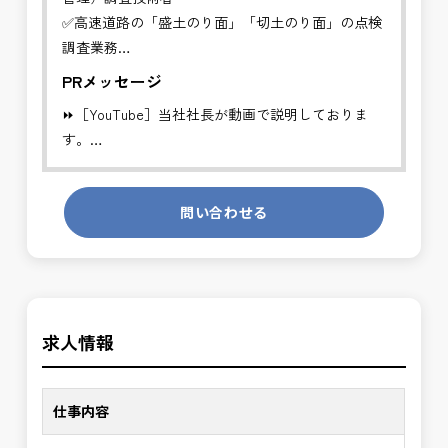
✅高速道路の「盛土のり面」「切土のり面」の点検
調査業務
✅点検調査結果を集計する
PRメッセージ
⏩［YouTube］当社社長が動画で説明しておりま
ネクスコの道路管理者を支援する業務に従事し、の
す。
り面の道路保全管理の支援を行います。
https://youtube.com/channel/UCWR71DNlOsPN6LMdeIyZ84
※道路・橋梁・トンネル等の経験者、ＣＡＤ経験者
問い合わせる
発注者側の立場で業務を行う、やりがいのあるお仕
優遇
事です。
※勤務地について、ご希望のある方は別途ご相談く
長期的にお仕事が出来る方を募集しております。
ださい。
※基本的に、土日祝祭日は、休日となります。
＼＼⭐働き方にもっと自由度を⭐／／
＊受注が多く、増員募集しております。
求人情報
✅ストレスのない、上下関係を気にしなくてもよい
職場環境
発注者支援業務は、社会基盤を支える大切な仕事で
✅「仕事のやりがい」と「賃金」のバランスを大切
す。専門性を磨きながら、やりがいを感じられるこ
仕事内容
に致します。
の環境で、私たちと一緒に未来を築いていきません
か？