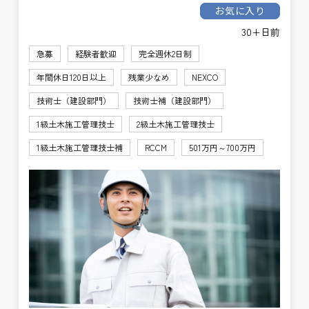
お気に入り
30+日前
急募
経験者歓迎
完全週休2日制
年間休日120日以上
残業少なめ
NEXCO
技術士（建設部門）
技術士補（建設部門）
1級土木施工管理技士
2級土木施工管理技士
1級土木施工管理技士補
RCCM
501万円～700万円