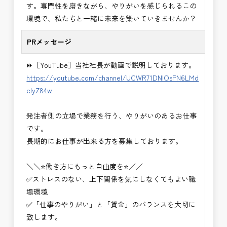
す。専門性を磨きながら、やりがいを感じられるこの
・積算技術業務
環境で、私たちと一緒に未来を築いていきませんか？
・設計コンサルティング業務（数量算出、図面の
修正など）
PRメッセージ
・河川巡視支援業務
・道路許認可審査・適正化指導業務
⏩［YouTube］当社社長が動画で説明しております。
・調査設計資料作成業務
https://youtube.com/channel/UCWR71DNlOsPN6LMd
・施工体制調査員
eIyZ84w
・建設プロジェクト・マネジメント業務
※応募書類等の送付方法につきましては、基本的に
発注者側の立場で業務を行う、やりがいのあるお仕事
Ｅメールで送付
です。
頂きたいと思います。
長期的にお仕事が出来る方を募集しております。
＼＼⭐働き方にもっと自由度を⭐／／
✅ストレスのない、上下関係を気にしなくてもよい職
場環境
✅「仕事のやりがい」と「賃金」のバランスを大切に
致します。