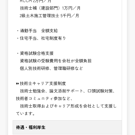
RCCM 2万円／月
技術士補（建設部門）1万円／月
2級土木施工管理技士 5千円／月
・通勤手当 全額支給
・住宅手当、社宅制度有り
・資格試験合格支援
資格試験の受験費用を会社が全額負担
個人別技術研修、管理職研修など
⏩技術士キャリア支援制度
技術士勉強会、論文添削サポート、口頭試験対策、
技術者コミュニティ参加など、
技術士取得およびキャリア形成を会社として支援し
ています。
待遇・福利厚生