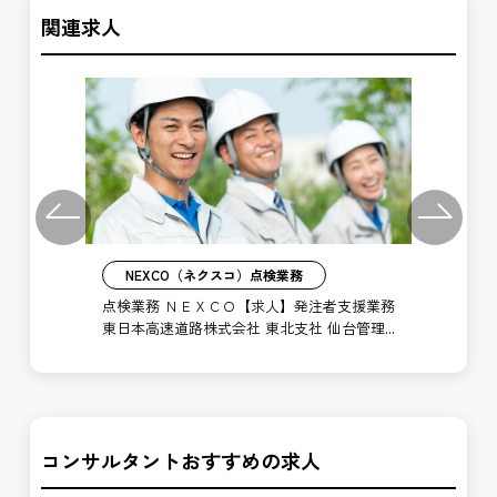
関連求人
Previous
Next
NEXCO（ネクスコ）点検業務
業務
点検業務 ＮＥＸＣＯ【求人】発注者支援業務
点
東日本高速道路株式会社 東北支社 仙台管理
東
事務所
理
コンサルタントおすすめの求人