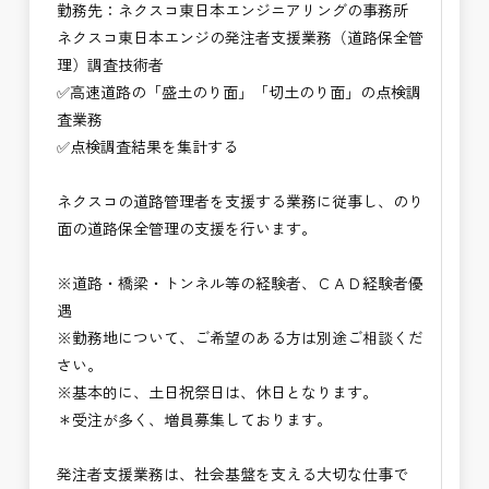
勤務先：ネクスコ東日本エンジニアリングの事務所
⭐＝＝お祝い金100,000円＝＝⭐
ネクスコ東日本エンジの発注者支援業務（道路保全管
※お祝い金の支給条件は、入社より3ヶ月経過され
理）調査技術者
た方が対象となります。
✅高速道路の「盛土のり面」「切土のり面」の点検調
その他支給条件の詳細については、問い合わせくだ
査業務
さい。
✅点検調査結果を集計する
■勤務地について、ご希望のある方は別途ご相談く
ネクスコの道路管理者を支援する業務に従事し、のり
ださい。
面の道路保全管理の支援を行います。
国土交通省、地方自治体
（東北地方、関東地方、中部地方、近畿地方など）
※道路・橋梁・トンネル等の経験者、ＣＡＤ経験者優
■発注者支援業務＜希望する業務をお選びくださ
遇
い。＞
※勤務地について、ご希望のある方は別途ご相談くだ
・＜急募＞工事監督支援業務
さい。
・＜急募＞資料作成業務
※基本的に、土日祝祭日は、休日となります。
・NEXCO（ネクスコ）施工管理
＊受注が多く、増員募集しております。
・NEXCO（ネクスコ）点検業務
・NEXCO（ネクスコ）保全調査
発注者支援業務は、社会基盤を支える大切な仕事で
・電気工事監督支援業務