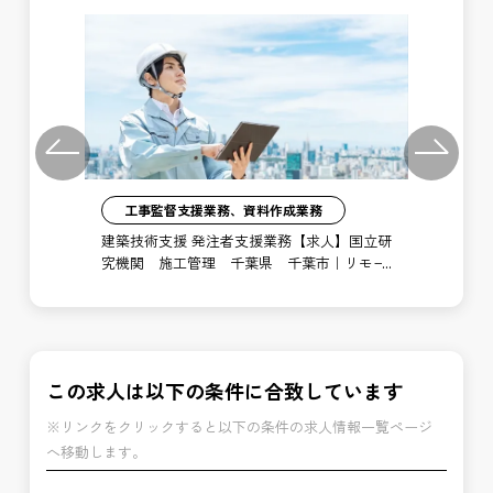
Previous
Next
工事監督支援業務、資料作成業務
注者
建築技術支援 発注者支援業務【求人】国立研
土
局
究機関 施工管理 千葉県 千葉市｜リモー
支
ト勤務あり
博
この求人は以下の条件に合致しています
※リンクをクリックすると以下の条件の求人情報一覧ページ
へ移動します。