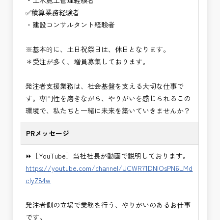
・土木施工管理経験者
・＜急募＞資料作成業務
✅積算業務経験者
・NEXCO（ネクスコ）施工管理
・建設コンサルタント経験者
・NEXCO（ネクスコ）点検業務
・NEXCO（ネクスコ）保全調査
※基本的に、土日祝祭日は、休日となります。
・電気工事監督支援業務
＊受注が多く、増員募集しております。
・積算技術業務
・設計コンサルティング業務（数量算出、図面の
発注者支援業務は、社会基盤を支える大切な仕事で
修正など）
す。専門性を磨きながら、やりがいを感じられるこの
・河川巡視支援業務
環境で、私たちと一緒に未来を築いていきませんか？
・道路許認可審査・適正化指導業務
・調査設計資料作成業務
PRメッセージ
・施工体制調査員
・建設プロジェクト・マネジメント業務
⏩［YouTube］当社社長が動画で説明しております。
※応募書類等の送付方法につきましては、基本的に
https://youtube.com/channel/UCWR71DNlOsPN6LMd
Ｅメールで送付
eIyZ84w
頂きたいと思います。
発注者側の立場で業務を行う、やりがいのあるお仕事
です。