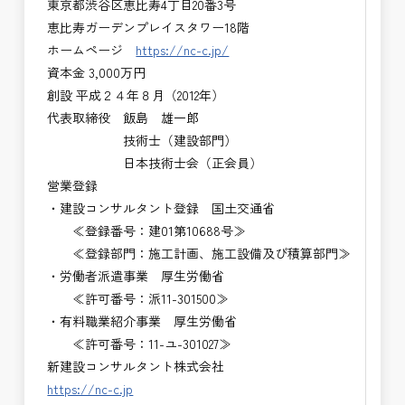
東京都渋谷区恵比寿4丁目20番3号
恵比寿ガーデンプレイスタワー18階
ホームページ
https://nc-c.jp/
資本金 3,000万円
創設 平成２４年８月（2012年）
代表取締役 飯島 雄一郎
技術士（建設部門）
日本技術士会（正会員）
営業登録
・建設コンサルタント登録 国土交通省
≪登録番号：建01第10688号≫
≪登録部門：施工計画、施工設備及び積算部門≫
・労働者派遣事業 厚生労働省
≪許可番号：派11-301500≫
・有料職業紹介事業 厚生労働省
≪許可番号：11-ユ-301027≫
新建設コンサルタント株式会社
https://nc-c.jp