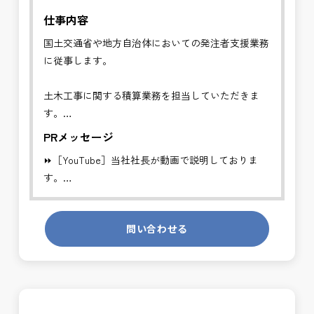
仕事内容
国土交通省や地方自治体においての発注者支援業務
に従事します。
土木工事に関する積算業務を担当していただきま
す。
公共工事（道路・河川・港湾空港等）の数量算出お
PRメッセージ
よび内訳書作成を行います。
⏩［YouTube］当社社長が動画で説明しておりま
⏩【主な業務内容】
す。
・設計図書からの数量算出
https://youtube.com/channel/UCWR71DNlOsPN6LMdeIyZ84
・内訳書の作成
・積算ソフト入力
問い合わせる
発注者側の立場で業務を行う、やりがいのあるお仕
・外注成果物のチェック
事です。
長期的にお仕事が出来る方を募集しております。
⏩【歓迎条件】
・土木施工管理経験者
＼＼⭐働き方にもっと自由度を⭐／／
✅積算業務経験者