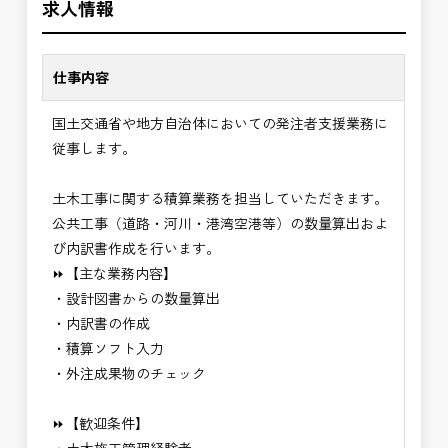
求人情報
✅ストレスのない、上下関係を気にしなくてもよい
・建設コンサルタント経験者
職場環境
✅「仕事のやりがい」と「賃金」のバランスを大切
※基本的に、土日祝祭日は、休日となります。
仕事内容
に致します。
＊受注が多く、増員募集しております。
国土交通省や地方自治体においての発注者支援業務に
⭐＝＝お祝い金100,000円＝＝⭐
発注者支援業務は、社会基盤を支える大切な仕事で
従事します。
※お祝い金の支給条件は、入社より3ヶ月経過され
す。専門性を磨きながら、やりがいを感じられるこ
た方が対象となります。
の環境で、私たちと一緒に未来を築いていきません
土木工事に関する積算業務を担当していただきます。
その他支給条件の詳細については、問い合わせくだ
か？
公共工事（道路・河川・港湾空港等）の数量算出およ
さい。
び内訳書作成を行います。
⏩【主な業務内容】
■勤務地について、ご希望のある方は別途ご相談く
・設計図書からの数量算出
ださい。
・内訳書の作成
国土交通省、地方自治体
・積算ソフト入力
（東北地方、関東地方、中部地方、近畿地方など）
・外注成果物のチェック
■発注者支援業務＜希望する業務をお選びくださ
い。＞
⏩【歓迎条件】
・＜急募＞工事監督支援業務