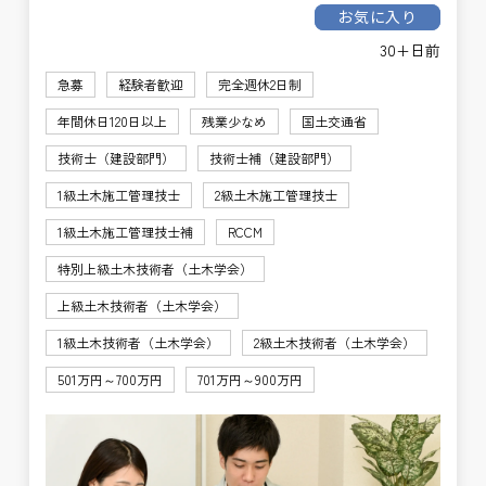
お気に入り
30+日前
急募
経験者歓迎
完全週休2日制
年間休日120日以上
残業少なめ
国土交通省
技術士（建設部門）
技術士補（建設部門）
1級土木施工管理技士
2級土木施工管理技士
1級土木施工管理技士補
RCCM
特別上級土木技術者（土木学会）
上級土木技術者（土木学会）
1級土木技術者（土木学会）
2級土木技術者（土木学会）
501万円～700万円
701万円～900万円