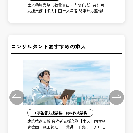
木技
土木積算業務（数量算出・内訳作成）発注者
工
都国
支援業務【求人】国土交通省 関東地方整備局
工
関東技術事務所
川
コンサルタントおすすめの求人
Previous
Next
工事監督支援業務、資料作成業務
注者
建築技術支援 発注者支援業務【求人】国立研
土
局
究機関 施工管理 千葉県 千葉市｜リモー
支
ト勤務あり
博