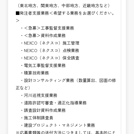
（東北地方、関東地方、中部地方、近畿地方など）
■発注者支援業務＜希望する業務をお選びください。
＞
・＜急募＞工事監督支援業務
・＜急募＞資料作成業務
・NEXCO（ネクスコ）施工管理
・NEXCO（ネクスコ）点検業務
・NEXCO（ネクスコ）保全調査
・電気工事監督支援業務
・積算技術業務
・設計コンサルティング業務（数量算出、図面の修
正など）
・河川巡視支援業務
・道路許認可審査・適正化指導業務
・調査設計資料作成業務
・施工体制調査員
・建設プロジェクト・マネジメント業務
※応募書類等の送付方法につきましては、基本的にＥ