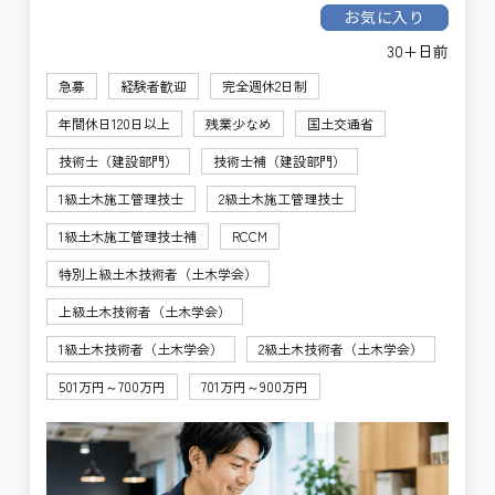
お気に入り
30+日前
急募
経験者歓迎
完全週休2日制
年間休日120日以上
残業少なめ
国土交通省
技術士（建設部門）
技術士補（建設部門）
1級土木施工管理技士
2級土木施工管理技士
1級土木施工管理技士補
RCCM
特別上級土木技術者（土木学会）
上級土木技術者（土木学会）
1級土木技術者（土木学会）
2級土木技術者（土木学会）
501万円～700万円
701万円～900万円