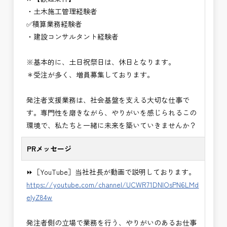
・＜急募＞工事監督支援業務
・土木施工管理経験者
・＜急募＞資料作成業務
✅積算業務経験者
・NEXCO（ネクスコ）施工管理
・建設コンサルタント経験者
・NEXCO（ネクスコ）点検業務
・NEXCO（ネクスコ）保全調査
※基本的に、土日祝祭日は、休日となります。
・電気工事監督支援業務
＊受注が多く、増員募集しております。
・積算技術業務
・設計コンサルティング業務（数量算出、図面の
発注者支援業務は、社会基盤を支える大切な仕事で
修正など）
す。専門性を磨きながら、やりがいを感じられるこの
・河川巡視支援業務
環境で、私たちと一緒に未来を築いていきませんか？
・道路許認可審査・適正化指導業務
・調査設計資料作成業務
PRメッセージ
・施工体制調査員
・建設プロジェクト・マネジメント業務
⏩［YouTube］当社社長が動画で説明しております。
※応募書類等の送付方法につきましては、基本的に
https://youtube.com/channel/UCWR71DNlOsPN6LMd
Ｅメールで送付
eIyZ84w
頂きたいと思います。
発注者側の立場で業務を行う、やりがいのあるお仕事