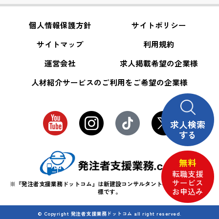
個人情報保護方針
サイトポリシー
サイトマップ
利用規約
運営会社
求人掲載希望の企業様
人材紹介サービスのご利用をご希望の企業様
求人検索
する
無料
転職支援
サービス
※『発注者支援業務ドットコム』は新建設コンサルタント株式会社の登録商
お申込み
標です。
© Copyright 発注者支援業務ドットコム all right reserved.