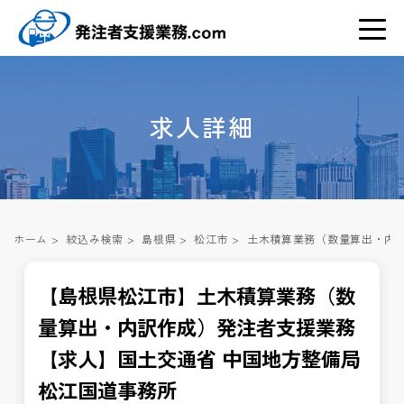
求人詳細
ホーム
>
絞込み検索
>
島根県
>
松江市
>
土木積算業務（数量算出・内訳
【島根県松江市】土木積算業務（数
量算出・内訳作成）発注者支援業務
【求人】国土交通省 中国地方整備局
松江国道事務所