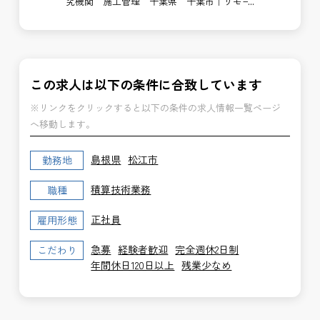
局
究機関 施工管理 千葉県 千葉市｜リモー
支
ト勤務あり
博
この求人は以下の条件に合致しています
※リンクをクリックすると以下の条件の求人情報一覧ページ
へ移動します。
島根県
松江市
勤務地
積算技術業務
職種
正社員
雇用形態
急募
経験者歓迎
完全週休2日制
こだわり
年間休日120日以上
残業少なめ