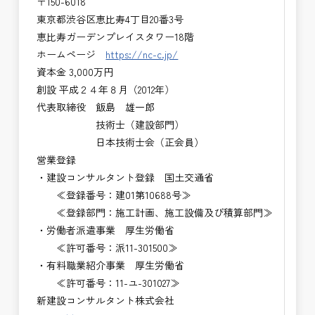
〒150-6018
東京都渋谷区恵比寿4丁目20番3号
恵比寿ガーデンプレイスタワー18階
ホームページ
https://nc-c.jp/
資本金 3,000万円
創設 平成２４年８月（2012年）
代表取締役 飯島 雄一郎
技術士（建設部門）
日本技術士会（正会員）
営業登録
・建設コンサルタント登録 国土交通省
≪登録番号：建01第10688号≫
≪登録部門：施工計画、施工設備及び積算部門≫
・労働者派遣事業 厚生労働省
≪許可番号：派11-301500≫
・有料職業紹介事業 厚生労働省
≪許可番号：11-ユ-301027≫
新建設コンサルタント株式会社