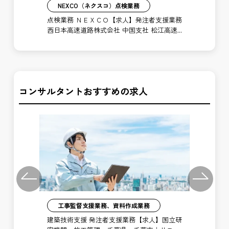
NEXCO（ネクスコ）点検業務
支援
点検業務 ＮＥＸＣＯ【求人】発注者支援業務
施
松江
西日本高速道路株式会社 中国支社 松江高速
西
道路事務所
道
コンサルタントおすすめの求人
Previous
Next
工事監督支援業務、資料作成業務
注者
建築技術支援 発注者支援業務【求人】国立研
土