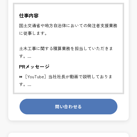
仕事内容
国土交通省や地方自治体においての発注者支援業務
に従事します。
土木工事に関する積算業務を担当していただきま
す。
公共工事（道路・河川・港湾空港等）の数量算出お
PRメッセージ
よび内訳書作成を行います。
⏩［YouTube］当社社長が動画で説明しておりま
⏩【主な業務内容】
す。
・設計図書からの数量算出
https://youtube.com/channel/UCWR71DNlOsPN6LMdeIyZ84
・内訳書の作成
・積算ソフト入力
問い合わせる
発注者側の立場で業務を行う、やりがいのあるお仕
・外注成果物のチェック
事です。
長期的にお仕事が出来る方を募集しております。
⏩【歓迎条件】
・土木施工管理経験者