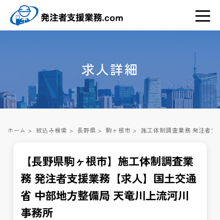
求人詳細
ホーム
>
絞込み検索
>
長野県
>
駒ヶ根市
>
施工体制調査業務 発注者支
【長野県駒ヶ根市】施工体制調査業
務 発注者支援業務【求人】国土交通
省 中部地方整備局 天竜川上流河川
事務所