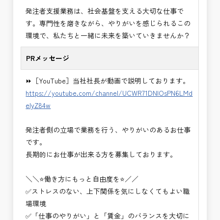
・＜急募＞工事監督支援業務
発注者支援業務は、社会基盤を支える大切な仕事で
・＜急募＞資料作成業務
す。専門性を磨きながら、やりがいを感じられるこの
・NEXCO（ネクスコ）施工管理
環境で、私たちと一緒に未来を築いていきませんか？
・NEXCO（ネクスコ）点検業務
・NEXCO（ネクスコ）保全調査
PRメッセージ
・電気工事監督支援業務
・積算技術業務
⏩［YouTube］当社社長が動画で説明しております。
・設計コンサルティング業務（数量算出、図面の
https://youtube.com/channel/UCWR71DNlOsPN6LMd
修正など）
eIyZ84w
・河川巡視支援業務
・道路許認可審査・適正化指導業務
発注者側の立場で業務を行う、やりがいのあるお仕事
・調査設計資料作成業務
です。
・施工体制調査員
長期的にお仕事が出来る方を募集しております。
・建設プロジェクト・マネジメント業務
※応募書類等の送付方法につきましては、基本的に
＼＼⭐働き方にもっと自由度を⭐／／
Ｅメールで送付
✅ストレスのない、上下関係を気にしなくてもよい職
頂きたいと思います。
場環境
✅「仕事のやりがい」と「賃金」のバランスを大切に