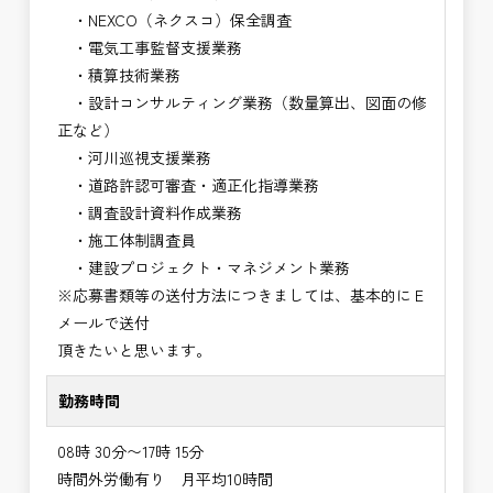
・NEXCO（ネクスコ）保全調査
・電気工事監督支援業務
・積算技術業務
・設計コンサルティング業務（数量算出、図面の修
正など）
・河川巡視支援業務
・道路許認可審査・適正化指導業務
・調査設計資料作成業務
・施工体制調査員
・建設プロジェクト・マネジメント業務
※応募書類等の送付方法につきましては、基本的にＥ
メールで送付
頂きたいと思います。
勤務時間
08時 30分〜17時 15分
時間外労働有り 月平均10時間