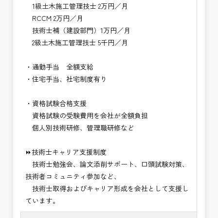
1級土木施工管理技士 2万円／月
RCCM 2万円／月
技術士補（建設部門）1万円／月
2級土木施工管理技士 5千円／月
・通勤手当 全額支給
・住宅手当、社宅制度有り
・資格試験合格支援
資格試験の受験費用を会社が全額負担
個人別技術研修、管理職研修など
⏩技術士キャリア支援制度
技術士勉強会、論文添削サポート、口頭試験対策、
技術者コミュニティ参加など、
技術士取得およびキャリア形成を会社として支援し
ています。