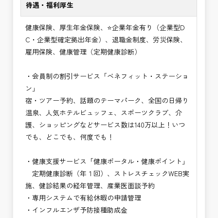
待遇・福利厚生
健康保険、厚生年金保険、⭐企業年金有り（企業型D
C・企業型確定拠出年金）、退職金制度、労災保険、
雇用保険、健康管理（定期健康診断）
・会員制の割引サービス「ベネフィット・ステーショ
ン」
宿・ツアー予約、話題のテーマパーク、全国の日帰り
温泉、人気ホテルビュッフェ、スポーツクラブ、介
護、ショッピングなどサービス数は140万以上！いつ
でも、どこでも、何度でも！
・健康支援サービス「健康ポータル・健康ポイント」
定期健康診断（年１回）、ストレスチェックWEB実
施、健診結果の経年管理、産業医面談予約
・専用システムで有給休暇の申請管理
・インフルエンザ予防接種助成⾦