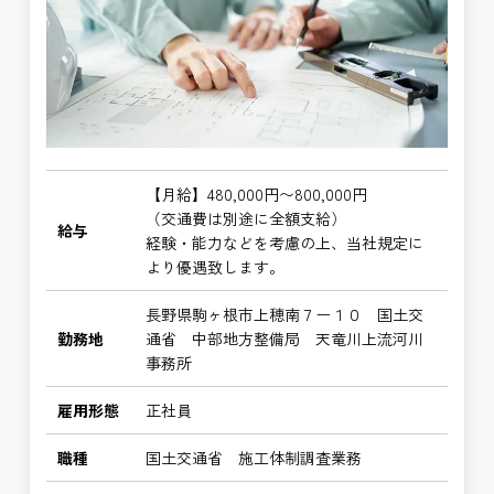
【月給】480,000円〜800,000円
（交通費は別途に全額支給）
給与
経験・能力などを考慮の上、当社規定に
より優遇致します。
長野県駒ヶ根市上穂南７ー１０ 国土交
勤務地
通省 中部地方整備局 天竜川上流河川
事務所
雇用形態
正社員
職種
国土交通省 施工体制調査業務