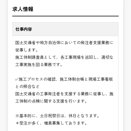
＼＼⭐働き方にもっと自由度を⭐／／
の環境で、私たちと一緒に未来を築いていきません
求人情報
✅ストレスのない、上下関係を気にしなくてもよい
か？
職場環境
✅「仕事のやりがい」と「賃金」のバランスを大切
仕事内容
に致します。
国土交通省や地方自治体においての発注者支援業務に
⭐＝＝お祝い金100,000円＝＝⭐
従事します。
※お祝い金の支給条件は、入社より3ヶ月経過され
施工体制調査員として、各工事現場を巡回し、適切な
た方が対象となります。
工事実施を図る業務です。
その他支給条件の詳細については、問い合わせくだ
さい。
✅施工プロセスの確認、施工体制台帳と現場工事看板
との照合など
■勤務地について、ご希望のある方は別途ご相談く
国土交通省の工事発注者を支援する業務に従事し、施
ださい。
工体制の点検に関する支援を行います。
国土交通省、地方自治体
（東北地方、関東地方、中部地方、近畿地方など）
※基本的に、土日祝祭日は、休日となります。
■発注者支援業務＜希望する業務をお選びくださ
＊受注が多く、増員募集しております。
い。＞