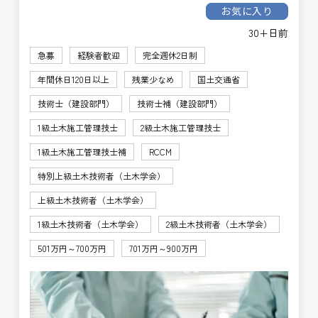
お気に入り
30+日前
急募
経験者歓迎
完全週休2日制
年間休日120日以上
残業少なめ
国土交通省
技術士（建設部門）
技術士補（建設部門）
1級土木施工管理技士
2級土木施工管理技士
1級土木施工管理技士補
RCCM
特別上級土木技術者（土木学会）
上級土木技術者（土木学会）
1級土木技術者（土木学会）
2級土木技術者（土木学会）
501万円～700万円
701万円～900万円