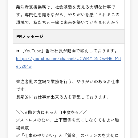
・＜急募＞工事監督支援業務
発注者支援業務は、社会基盤を支える大切な仕事で
・＜急募＞資料作成業務
す。専門性を磨きながら、やりがいを感じられるこの
・NEXCO（ネクスコ）施工管理
環境で、私たちと一緒に未来を築いていきませんか？
・NEXCO（ネクスコ）点検業務
・NEXCO（ネクスコ）保全調査
PRメッセージ
・電気工事監督支援業務
・積算技術業務
⏩［YouTube］当社社長が動画で説明しております。
・設計コンサルティング業務（数量算出、図面の
https://youtube.com/channel/UCWR71DNlOsPN6LMd
修正など）
eIyZ84w
・河川巡視支援業務
・道路許認可審査・適正化指導業務
発注者側の立場で業務を行う、やりがいのあるお仕事
・調査設計資料作成業務
です。
・施工体制調査員
長期的にお仕事が出来る方を募集しております。
・建設プロジェクト・マネジメント業務
※応募書類等の送付方法につきましては、基本的に
＼＼⭐働き方にもっと自由度を⭐／／
Ｅメールで送付
✅ストレスのない、上下関係を気にしなくてもよい職
頂きたいと思います。
場環境
✅「仕事のやりがい」と「賃金」のバランスを大切に