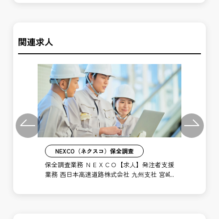
関連求人
Previous
Next
NEXCO（ネクスコ）保全調査
業務
保全調査業務 ＮＥＸＣＯ【求人】発注者支援
施
高速
業務 西日本高速道路株式会社 九州支社 宮崎
西
高速道路事務所
道