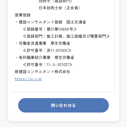
技術士（建設部門）
日本技術士会（正会員）
営業登録
・建設コンサルタント登録 国土交通省
≪登録番号：建01第10688号≫
≪登録部門：施工計画、施工設備及び積算部門≫
・労働者派遣事業 厚生労働省
≪許可番号：派11-301500≫
・有料職業紹介事業 厚生労働省
≪許可番号：11-ユ-301027≫
新建設コンサルタント株式会社
https://nc-c.jp
問い合わせる