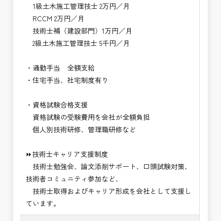
1級土木施工管理技士 2万円／月
RCCM 2万円／月
技術士補（建設部門）1万円／月
2級土木施工管理技士 5千円／月
・通勤手当 全額支給
・住宅手当、社宅制度有り
・資格試験合格支援
資格試験の受験費用を会社が全額負担
個人別技術研修、管理職研修など
⏩技術士キャリア支援制度
技術士勉強会、論文添削サポート、口頭試験対策、
技術者コミュニティ参加など、
技術士取得およびキャリア形成を会社として支援し
ています。