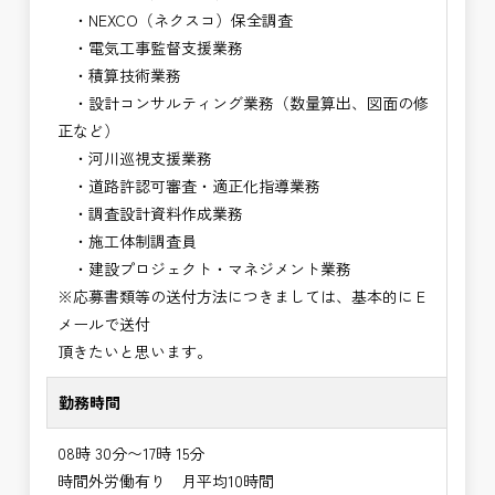
・NEXCO（ネクスコ）保全調査
・電気工事監督支援業務
・積算技術業務
・設計コンサルティング業務（数量算出、図面の修
正など）
・河川巡視支援業務
・道路許認可審査・適正化指導業務
・調査設計資料作成業務
・施工体制調査員
・建設プロジェクト・マネジメント業務
※応募書類等の送付方法につきましては、基本的にＥ
メールで送付
頂きたいと思います。
勤務時間
08時 30分〜17時 15分
時間外労働有り 月平均10時間