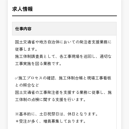
＼＼⭐働き方にもっと自由度を⭐／／
の環境で、私たちと一緒に未来を築いていきません
求人情報
✅ストレスのない、上下関係を気にしなくてもよい
か？
職場環境
✅「仕事のやりがい」と「賃金」のバランスを大切
仕事内容
に致します。
国土交通省や地方自治体においての発注者支援業務に
⭐＝＝お祝い金100,000円＝＝⭐
従事します。
※お祝い金の支給条件は、入社より3ヶ月経過され
施工体制調査員として、各工事現場を巡回し、適切な
た方が対象となります。
工事実施を図る業務です。
その他支給条件の詳細については、問い合わせくだ
さい。
✅施工プロセスの確認、施工体制台帳と現場工事看板
との照合など
■勤務地について、ご希望のある方は別途ご相談く
国土交通省の工事発注者を支援する業務に従事し、施
ださい。
工体制の点検に関する支援を行います。
国土交通省、地方自治体
（東北地方、関東地方、中部地方、近畿地方など）
※基本的に、土日祝祭日は、休日となります。
■発注者支援業務＜希望する業務をお選びくださ
＊受注が多く、増員募集しております。
い。＞