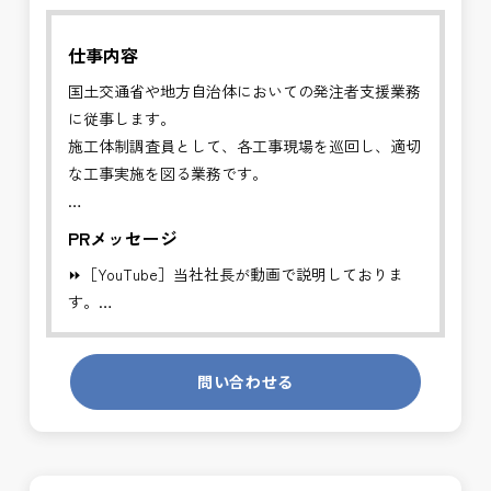
仕事内容
国土交通省や地方自治体においての発注者支援業務
に従事します。
施工体制調査員として、各工事現場を巡回し、適切
な工事実施を図る業務です。
✅施工プロセスの確認、施工体制台帳と現場工事看
PRメッセージ
板との照合など
⏩［YouTube］当社社長が動画で説明しておりま
国土交通省の工事発注者を支援する業務に従事し、
す。
施工体制の点検に関する支援を行います。
https://youtube.com/channel/UCWR71DNlOsPN6LMdeIyZ84
※基本的に、土日祝祭日は、休日となります。
問い合わせる
発注者側の立場で業務を行う、やりがいのあるお仕
＊受注が多く、増員募集しております。
事です。
長期的にお仕事が出来る方を募集しております。
発注者支援業務は、社会基盤を支える大切な仕事で
す。専門性を磨きながら、やりがいを感じられるこ