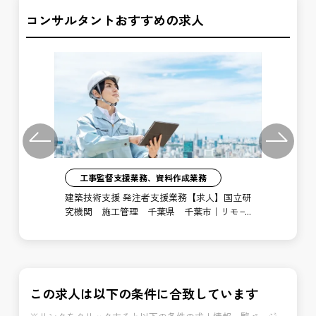
コンサルタントおすすめの求人
Previous
Next
工事監督支援業務、資料作成業務
注者
建築技術支援 発注者支援業務【求人】国立研
土
局
究機関 施工管理 千葉県 千葉市｜リモー
支
ト勤務あり
博
この求人は以下の条件に合致しています