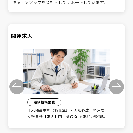
キャリアアップを会社としてサポートしています。
関連求人
Previous
Next
積算技術業務
】施
土木積算業務（数量算出・内訳作成）発注者
点
川水
支援業務【求人】国土交通省 関東地方整備局
東
高崎河川国道事務所
事