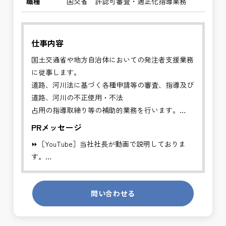
職種
国交省 許認可審査・適正化指導業務
仕事内容
国土交通省や地方自治体においての発注者支援業務
に従事します。
道路、河川法に基づく各種申請等の審査、指導及び
道路、河川の不正使用・不法
占用の指導取締り等の補助的業務を行います。
PRメッセージ
✅管理者の補助的業務を行い、円滑な行政手続きに
⏩［YouTube］当社社長が動画で説明しておりま
より適切な道路、河川利用を推進することを目的と
す。
する業務です。
https://youtube.com/channel/UCWR71DNlOsPN6LMdeIyZ84
※基本的に、土日祝祭日は、休日となります。
問い合わせる
発注者側の立場で業務を行う、やりがいのあるお仕
＊受注が多く、増員募集しております。
事です。
長期的にお仕事が出来る方を募集しております。
発注者支援業務は、社会基盤を支える大切な仕事で