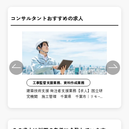
コンサルタントおすすめの求人
Previous
Next
工事監督支援業務、資料作成業務
注者
建築技術支援 発注者支援業務【求人】国立研
土
局
究機関 施工管理 千葉県 千葉市｜リモー
支
ト勤務あり
博