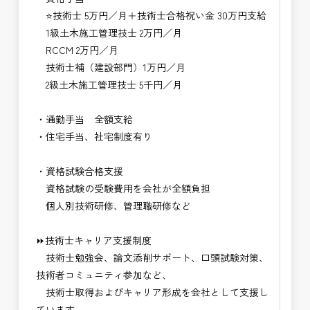
⭐技術士 5万円／月＋技術士合格祝い金 30万円支給
1級土木施工管理技士 2万円／月
RCCM 2万円／月
技術士補（建設部門）1万円／月
2級土木施工管理技士 5千円／月
・通勤手当 全額支給
・住宅手当、社宅制度有り
・資格試験合格支援
資格試験の受験費用を会社が全額負担
個人別技術研修、管理職研修など
⏩技術士キャリア支援制度
技術士勉強会、論文添削サポート、口頭試験対策、
技術者コミュニティ参加など、
技術士取得およびキャリア形成を会社として支援し
ています。