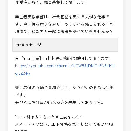
＊受注が多く、増員募集しております。
い。＞
・＜急募＞工事監督支援業務
発注者支援業務は、社会基盤を支える大切な仕事で
・＜急募＞資料作成業務
す。専門性を磨きながら、やりがいを感じられるこの
・NEXCO（ネクスコ）施工管理
環境で、私たちと一緒に未来を築いていきませんか？
・NEXCO（ネクスコ）点検業務
・NEXCO（ネクスコ）保全調査
PRメッセージ
・電気工事監督支援業務
・積算技術業務
⏩［YouTube］当社社長が動画で説明しております。
・設計コンサルティング業務（数量算出、図面の
https://youtube.com/channel/UCWR71DNlOsPN6LMd
修正など）
eIyZ84w
・河川巡視支援業務
・道路許認可審査・適正化指導業務
発注者側の立場で業務を行う、やりがいのあるお仕事
・調査設計資料作成業務
です。
・施工体制調査員
長期的にお仕事が出来る方を募集しております。
・建設プロジェクト・マネジメント業務
※応募書類等の送付方法につきましては、基本的に
＼＼⭐働き方にもっと自由度を⭐／／
Ｅメールで送付
✅ストレスのない、上下関係を気にしなくてもよい職
頂きたいと思います。