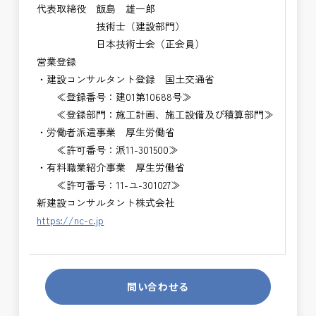
代表取締役 飯島 雄一郎
技術士（建設部門）
日本技術士会（正会員）
営業登録
・建設コンサルタント登録 国土交通省
≪登録番号：建01第10688号≫
≪登録部門：施工計画、施工設備及び積算部門≫
・労働者派遣事業 厚生労働省
≪許可番号：派11-301500≫
・有料職業紹介事業 厚生労働省
≪許可番号：11-ユ-301027≫
新建設コンサルタント株式会社
https://nc-c.jp
問い合わせる