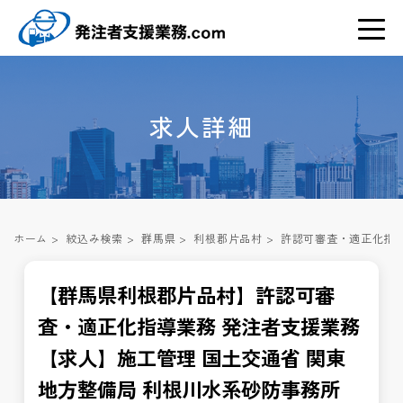
求人詳細
ホーム
>
絞込み検索
>
群馬県
>
利根郡片品村
>
許認可審査・適正化指導
【群馬県利根郡片品村】許認可審
査・適正化指導業務 発注者支援業務
【求人】施工管理 国土交通省 関東
地方整備局 利根川水系砂防事務所