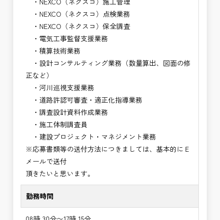
・NEXCO（ネクスコ）施工管理
・NEXCO（ネクスコ）点検業務
・NEXCO（ネクスコ）保全調査
・電気工事監督支援業務
・積算技術業務
・設計コンサルティング業務（数量算出、図面の修
正など）
・河川巡視支援業務
・道路許認可審査・適正化指導業務
・調査設計資料作成業務
・施工体制調査員
・建設プロジェクト・マネジメント業務
※応募書類等の送付方法につきましては、基本的にＥ
メールで送付
頂きたいと思います。
勤務時間
08時 30分〜17時 15分