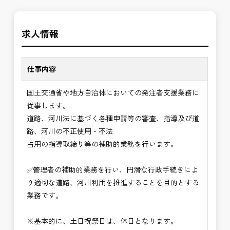
す。専門性を磨きながら、やりがいを感じられるこ
＼＼⭐働き方にもっと自由度を⭐／／
の環境で、私たちと一緒に未来を築いていきません
求人情報
✅ストレスのない、上下関係を気にしなくてもよい
か？
職場環境
✅「仕事のやりがい」と「賃金」のバランスを大切
仕事内容
に致します。
国土交通省や地方自治体においての発注者支援業務に
⭐＝＝お祝い金100,000円＝＝⭐
従事します。
※お祝い金の支給条件は、入社より3ヶ月経過され
道路、河川法に基づく各種申請等の審査、指導及び道
た方が対象となります。
路、河川の不正使用・不法
その他支給条件の詳細については、問い合わせくだ
占用の指導取締り等の補助的業務を行います。
さい。
✅管理者の補助的業務を行い、円滑な行政手続きによ
■勤務地について、ご希望のある方は別途ご相談く
り適切な道路、河川利用を推進することを目的とする
ださい。
業務です。
国土交通省、地方自治体
（東北地方、関東地方、中部地方、近畿地方など）
※基本的に、土日祝祭日は、休日となります。
■発注者支援業務＜希望する業務をお選びくださ