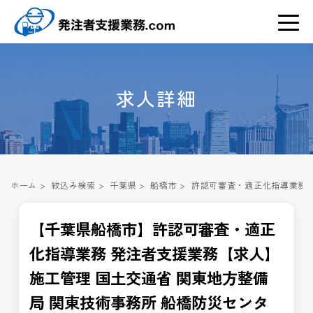
求人詳細
ホーム
>
絞込み検索
>
千葉県
>
船橋市
>
許認可審査・適正化指導業務 
【千葉県船橋市】許認可審査・適正
化指導業務 発注者支援業務【求人】
施工管理 国土交通省 関東地方整備
局 関東技術事務所 船橋防災センタ