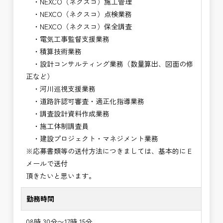
・NEXCO（ネクスコ）施工管理
・NEXCO（ネクスコ）点検業務
・NEXCO（ネクスコ）保全調査
・電気工事監督支援業務
・積算技術業務
・設計コンサルティング業務（数量算出、図面の修
正など）
・河川巡視支援業務
・道路許認可審査・適正化指導業務
・調査設計資料作成業務
・施工体制調査員
・建設プロジェクト・マネジメント業務
※応募書類等の送付方法につきましては、基本的にＥ
メールで送付
頂きたいと思います。
勤務時間
08時 30分〜17時 15分