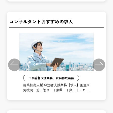
コンサルタントおすすめの求人
Previous
Next
工事監督支援業務、資料作成業務
注者
建築技術支援 発注者支援業務【求人】国立研
土
局
究機関 施工管理 千葉県 千葉市｜リモー
支
ト勤務あり
博