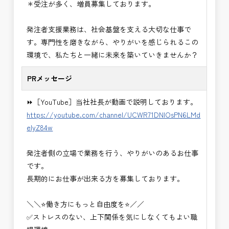
＊受注が多く、増員募集しております。
い。＞
・＜急募＞工事監督支援業務
発注者支援業務は、社会基盤を支える大切な仕事で
・＜急募＞資料作成業務
す。専門性を磨きながら、やりがいを感じられるこの
・NEXCO（ネクスコ）施工管理
環境で、私たちと一緒に未来を築いていきませんか？
・NEXCO（ネクスコ）点検業務
・NEXCO（ネクスコ）保全調査
PRメッセージ
・電気工事監督支援業務
・積算技術業務
⏩［YouTube］当社社長が動画で説明しております。
・設計コンサルティング業務（数量算出、図面の
https://youtube.com/channel/UCWR71DNlOsPN6LMd
修正など）
eIyZ84w
・河川巡視支援業務
・道路許認可審査・適正化指導業務
発注者側の立場で業務を行う、やりがいのあるお仕事
・調査設計資料作成業務
です。
・施工体制調査員
長期的にお仕事が出来る方を募集しております。
・建設プロジェクト・マネジメント業務
※応募書類等の送付方法につきましては、基本的に
＼＼⭐働き方にもっと自由度を⭐／／
Ｅメールで送付
✅ストレスのない、上下関係を気にしなくてもよい職
頂きたいと思います。