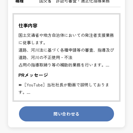
職種
国交省 許認可審査・適正化指導業務
仕事内容
国土交通省や地方自治体においての発注者支援業務
に従事します。
道路、河川法に基づく各種申請等の審査、指導及び
道路、河川の不正使用・不法
占用の指導取締り等の補助的業務を行います。
PRメッセージ
✅管理者の補助的業務を行い、円滑な行政手続きに
⏩［YouTube］当社社長が動画で説明しておりま
より適切な道路、河川利用を推進することを目的と
す。
する業務です。
https://youtube.com/channel/UCWR71DNlOsPN6LMdeIyZ84
※基本的に、土日祝祭日は、休日となります。
問い合わせる
発注者側の立場で業務を行う、やりがいのあるお仕
＊受注が多く、増員募集しております。
事です。
長期的にお仕事が出来る方を募集しております。
発注者支援業務は、社会基盤を支える大切な仕事で