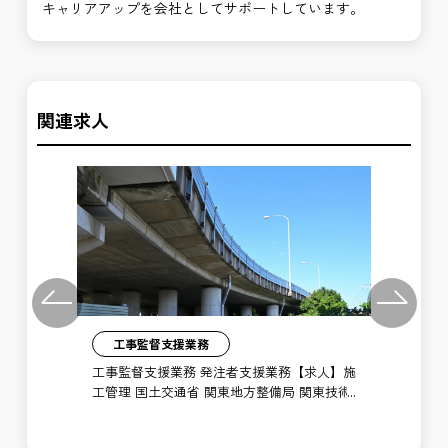
キャリアアップを会社としてサポートしています。
関連求人
Previous
Next
工事監督支援業務
】施
工事監督支援業務 発注者支援業務【求人】施
許
国道
工管理 国土交通省 関東地方整備局 関東技術
【
事務所 船橋防災センター
局