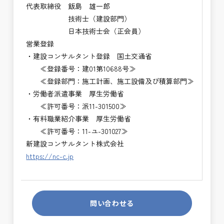
代表取締役 飯島 雄一郎
技術士（建設部門）
日本技術士会（正会員）
営業登録
・建設コンサルタント登録 国土交通省
≪登録番号：建01第10688号≫
≪登録部門：施工計画、施工設備及び積算部門≫
・労働者派遣事業 厚生労働省
≪許可番号：派11-301500≫
・有料職業紹介事業 厚生労働省
≪許可番号：11-ユ-301027≫
新建設コンサルタント株式会社
https://nc-c.jp
問い合わせる