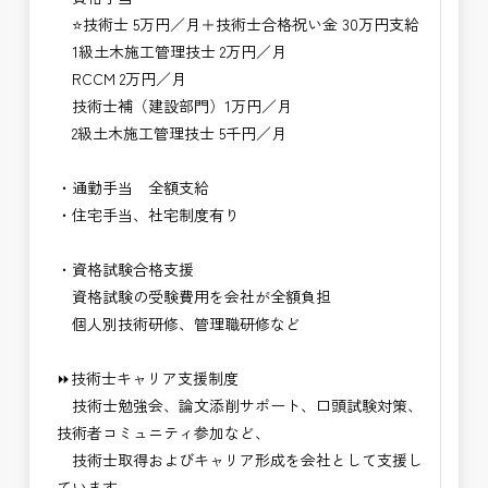
⭐技術士 5万円／月＋技術士合格祝い金 30万円支給
1級土木施工管理技士 2万円／月
RCCM 2万円／月
技術士補（建設部門）1万円／月
2級土木施工管理技士 5千円／月
・通勤手当 全額支給
・住宅手当、社宅制度有り
・資格試験合格支援
資格試験の受験費用を会社が全額負担
個人別技術研修、管理職研修など
⏩技術士キャリア支援制度
技術士勉強会、論文添削サポート、口頭試験対策、
技術者コミュニティ参加など、
技術士取得およびキャリア形成を会社として支援し
ています。