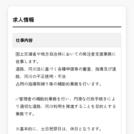
す。専門性を磨きながら、やりがいを感じられるこ
＼＼⭐働き方にもっと自由度を⭐／／
の環境で、私たちと一緒に未来を築いていきません
求人情報
✅ストレスのない、上下関係を気にしなくてもよい
か？
職場環境
✅「仕事のやりがい」と「賃金」のバランスを大切
仕事内容
に致します。
国土交通省や地方自治体においての発注者支援業務に
⭐＝＝お祝い金100,000円＝＝⭐
従事します。
※お祝い金の支給条件は、入社より3ヶ月経過され
道路、河川法に基づく各種申請等の審査、指導及び道
た方が対象となります。
路、河川の不正使用・不法
その他支給条件の詳細については、問い合わせくだ
占用の指導取締り等の補助的業務を行います。
さい。
✅管理者の補助的業務を行い、円滑な行政手続きによ
■勤務地について、ご希望のある方は別途ご相談く
り適切な道路、河川利用を推進することを目的とする
ださい。
業務です。
国土交通省、地方自治体
（東北地方、関東地方、中部地方、近畿地方など）
※基本的に、土日祝祭日は、休日となります。
■発注者支援業務＜希望する業務をお選びくださ