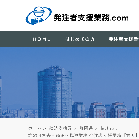
ＨＯＭＥ
はじめての方
発注者支援業
ホーム
>
絞込み検索
>
静岡県
>
掛川市
>
許認可審査・適正化指導業務 発注者支援業務【求人】