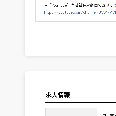
※基本的に、土日祝祭日は、休日となり
⏩［YouTube］当社社長が動画で説明
＊受注が多く、増員募集しております。
https://youtube.com/channel/UCWR71
発注者支援業務は、社会基盤を支える大
発注者側の立場で業務を行う、やりがい
んか？
長期的にお仕事が出来る方を募集してお
＼＼⭐働き方にもっと自由度を⭐／／
✅ストレスのない、上下関係を気にしな
✅「仕事のやりがい」と「賃金」のバラ
⭐＝＝お祝い金100,000円＝＝⭐
※お祝い金の支給条件は、入社より3ヶ
その他支給条件の詳細については、問い
求人情報
■勤務地について、ご希望のある方は別
国土交通省、地方自治体
国土交