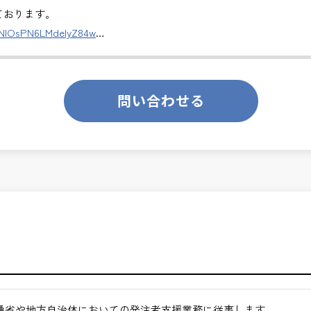
ます。
しております。
DNlOsPN6LMdeIyZ84w
切な仕事です。専門性を磨きながら、やりがいを感じられるこの環
のあるお仕事です。
ります。
問い合わせる
くてもよい職場環境
ンスを大切に致します。
月経過された方が対象となります。
合わせください。
途ご相談ください。
通省や地方自治体においての発注者支援業務に従事します。