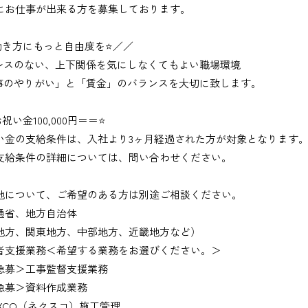
にお仕事が出来る方を募集しております。
働き方にもっと自由度を⭐／／
レスのない、上下関係を気にしなくてもよい職場環境
事のやりがい」と「賃金」のバランスを大切に致します。
祝い金100,000円＝＝⭐
い金の支給条件は、入社より3ヶ月経過された方が対象となります
支給条件の詳細については、問い合わせください。
地について、ご希望のある方は別途ご相談ください。
通省、地方自治体
地方、関東地方、中部地方、近畿地方など）
者支援業務＜希望する業務をお選びください。＞
募＞工事監督支援業務
募＞資料作成業務
XCO（ネクスコ）施工管理