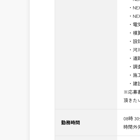
・NE
・NE
・電気
・積算
・設計
・河川
・道路
・調査
・施工
・建設
※応募
頂きた
08時 3
勤務時間
時間外