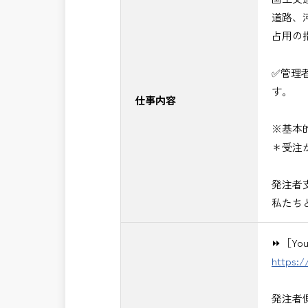
（東北地方、関東地方、中部地方、近畿
道路、
■発注者支援業務＜希望する業務をお選
占用の
・＜急募＞工事監督支援業務
・＜急募＞資料作成業務
✅管理
・NEXCO（ネクスコ）施工管理
す。
・NEXCO（ネクスコ）点検業務
仕事内容
・NEXCO（ネクスコ）保全調査
※基本
・電気工事監督支援業務
＊受注
・積算技術業務
・設計コンサルティング業務（数量算
発注者
・河川巡視支援業務
私たち
・道路許認可審査・適正化指導業務
・調査設計資料作成業務
⏩［Y
・施工体制調査員
https:
・建設プロジェクト・マネジメント業
※応募書類等の送付方法につきましては
発注者
頂きたいと思います。