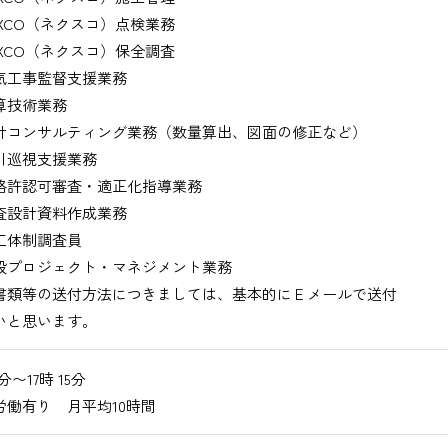
XCO（ネクスコ）点検業務
XCO（ネクスコ）保全調査
工事監督支援業務
技術業務
コンサルティング業務（数量算出、図面の修正など）
巡視支援業務
許認可審査・適正化指導業務
設計資料作成業務
体制調査員
プロジェクト・マネジメント業務
書類等の送付方法につきましては、基本的にＥメールで送付
いと思います。
0分〜17時 15分
労働有り 月平均10時間