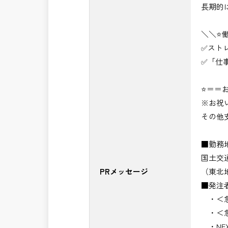
長期的
＼＼⭐
✅スト
✅「仕
⭐＝＝お
※お祝
その他
■勤務
国土交
PRメッセージ
（東北
■発注
・＜急
・＜急
・NE