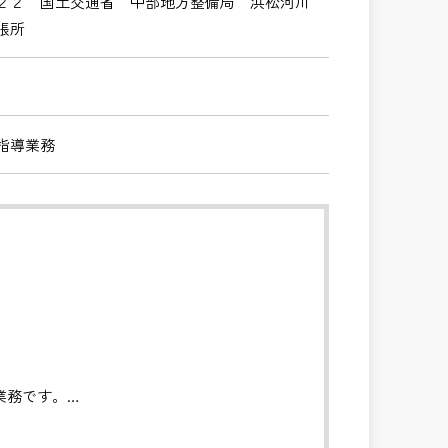
２２ 国土交通省 中部地方整備局 浜松河川
張所
指導業務
業務です。