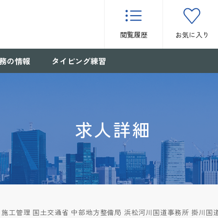
閲覧履歴
お気に入り
務の情報
タイピング練習
求人詳細
施工管理 国土交通省 中部地方整備局 浜松河川国道事務所 掛川国