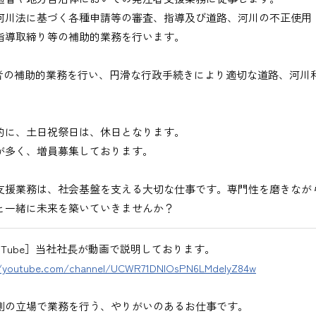
地方など）
河川法に基づく各種申請等の審査、指導及び道路、河川の不正使用
びください。＞
指導取締り等の補助的業務を行います。
者の補助的業務を行い、円滑な行政手続きにより適切な道路、河川
的に、土日祝祭日は、休日となります。
が多く、増員募集しております。
出、図面の修正など）
支援業務は、社会基盤を支える大切な仕事です。専門性を磨きなが
と一緒に未来を築いていきませんか？
ouTube］当社社長が動画で説明しております。
//youtube.com/channel/UCWR71DNlOsPN6LMdeIyZ84w
務
、基本的にＥメールで送付
側の立場で業務を行う、やりがいのあるお仕事です。