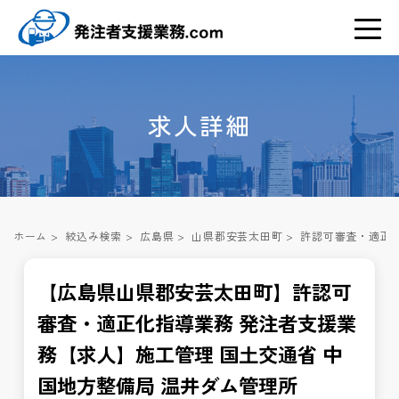
求人詳細
ホーム
>
絞込み検索
>
広島県
>
山県郡安芸太田町
>
許認可審査・適正化
【広島県山県郡安芸太田町】許認可
審査・適正化指導業務 発注者支援業
務【求人】施工管理 国土交通省 中
国地方整備局 温井ダム管理所