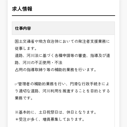
＼＼⭐働き方にもっと自由度を⭐／／
の環境で、私たちと一緒に未来を築いていきません
求人情報
✅ストレスのない、上下関係を気にしなくてもよい
か？
職場環境
✅「仕事のやりがい」と「賃金」のバランスを大切
仕事内容
に致します。
国土交通省や地方自治体においての発注者支援業務に
⭐＝＝お祝い金100,000円＝＝⭐
従事します。
※お祝い金の支給条件は、入社より3ヶ月経過され
道路、河川法に基づく各種申請等の審査、指導及び道
た方が対象となります。
路、河川の不正使用・不法
その他支給条件の詳細については、問い合わせくだ
占用の指導取締り等の補助的業務を行います。
さい。
✅管理者の補助的業務を行い、円滑な行政手続きによ
■勤務地について、ご希望のある方は別途ご相談く
り適切な道路、河川利用を推進することを目的とする
ださい。
業務です。
国土交通省、地方自治体
（東北地方、関東地方、中部地方、近畿地方など）
※基本的に、土日祝祭日は、休日となります。
■発注者支援業務＜希望する業務をお選びくださ
＊受注が多く、増員募集しております。
い。＞