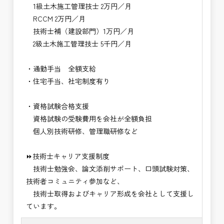
1級土木施工管理技士 2万円／月
RCCM 2万円／月
技術士補（建設部門）1万円／月
2級土木施工管理技士 5千円／月
・通勤手当 全額支給
・住宅手当、社宅制度有り
・資格試験合格支援
資格試験の受験費用を会社が全額負担
個人別技術研修、管理職研修など
⏩技術士キャリア支援制度
技術士勉強会、論文添削サポート、口頭試験対策、
技術者コミュニティ参加など、
技術士取得およびキャリア形成を会社として支援し
ています。