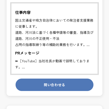
仕事内容
国土交通省や地方自治体においての発注者支援業務
に従事します。
道路、河川法に基づく各種申請等の審査、指導及び
道路、河川の不正使用・不法
占用の指導取締り等の補助的業務を行います。
PRメッセージ
✅管理者の補助的業務を行い、円滑な行政手続きに
⏩［YouTube］当社社長が動画で説明しておりま
より適切な道路、河川利用を推進することを目的と
す。
する業務です。
https://youtube.com/channel/UCWR71DNlOsPN6LMdeIyZ84
※基本的に、土日祝祭日は、休日となります。
問い合わせる
発注者側の立場で業務を行う、やりがいのあるお仕
＊受注が多く、増員募集しております。
事です。
長期的にお仕事が出来る方を募集しております。
発注者支援業務は、社会基盤を支える大切な仕事で
す。専門性を磨きながら、やりがいを感じられるこ