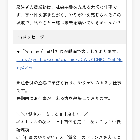
・＜急募＞工事監督支援業務
発注者支援業務は、社会基盤を支える大切な仕事で
・＜急募＞資料作成業務
す。専門性を磨きながら、やりがいを感じられるこの
・NEXCO（ネクスコ）施工管理
環境で、私たちと一緒に未来を築いていきませんか？
・NEXCO（ネクスコ）点検業務
・NEXCO（ネクスコ）保全調査
PRメッセージ
・電気工事監督支援業務
・積算技術業務
⏩［YouTube］当社社長が動画で説明しております。
・設計コンサルティング業務（数量算出、図面の
https://youtube.com/channel/UCWR71DNlOsPN6LMd
修正など）
eIyZ84w
・河川巡視支援業務
・道路許認可審査・適正化指導業務
発注者側の立場で業務を行う、やりがいのあるお仕事
・調査設計資料作成業務
です。
・施工体制調査員
長期的にお仕事が出来る方を募集しております。
・建設プロジェクト・マネジメント業務
※応募書類等の送付方法につきましては、基本的に
＼＼⭐働き方にもっと自由度を⭐／／
Ｅメールで送付
✅ストレスのない、上下関係を気にしなくてもよい職
頂きたいと思います。
場環境
✅「仕事のやりがい」と「賃金」のバランスを大切に