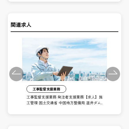
関連求人
Previous
Next
工事監督支援業務
】施
工事監督支援業務 発注者支援業務【求人】施
許
川河
工管理 国土交通省 中国地方整備局 温井ダム
【
管理所
局