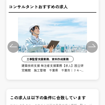
コンサルタントおすすめの求人
Previous
Next
工事監督支援業務、資料作成業務
注者
建築技術支援 発注者支援業務【求人】国立研
土
局
究機関 施工管理 千葉県 千葉市｜リモー
支
ト勤務あり
博
この求人は以下の条件に合致しています