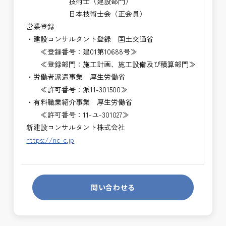
技術士（建設部門）
日本技術士会（正会員）
営業登録
・建設コンサルタント登録 国土交通省
≪登録番号：建01第10688号≫
≪登録部門：施工計画、施工設備及び積算部門≫
・労働者派遣事業 厚生労働省
≪許可番号：派11-301500≫
・有料職業紹介事業 厚生労働省
≪許可番号：11-ユ-301027≫
新建設コンサルタント株式会社
https://nc-c.jp
問い合わせる