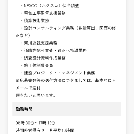
・NEXCO（ネクスコ）保全調査
・電気工事監督支援業務
・積算技術業務
・設計コンサルティング業務（数量算出、図面の修
正など）
・河川巡視支援業務
・道路許認可審査・適正化指導業務
・調査設計資料作成業務
・施工体制調査員
・建設プロジェクト・マネジメント業務
※応募書類等の送付方法につきましては、基本的にＥ
メールで送付
頂きたいと思います。
勤務時間
08時 30分〜17時 15分
時間外労働有り 月平均10時間