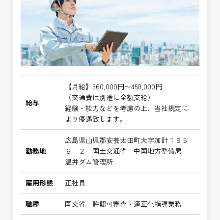
【月給】360,000円〜450,000円
（交通費は別途に全額支給）
給与
経験・能力などを考慮の上、当社規定に
より優遇致します。
広島県山県郡安芸太田町大字加計１９５
勤務地
６ー２ 国土交通省 中国地方整備局
温井ダム管理所
雇用形態
正社員
職種
国交省 許認可審査・適正化指導業務