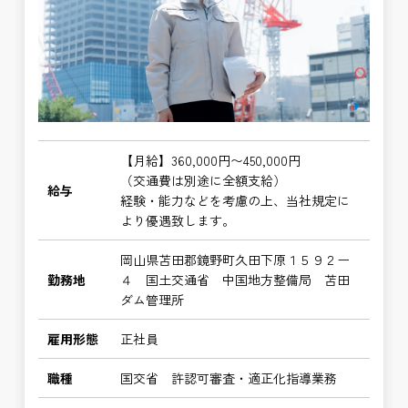
【月給】360,000円〜450,000円
（交通費は別途に全額支給）
給与
経験・能力などを考慮の上、当社規定に
より優遇致します。
岡山県苫田郡鏡野町久田下原１５９２ー
勤務地
４ 国土交通省 中国地方整備局 苫田
ダム管理所
雇用形態
正社員
職種
国交省 許認可審査・適正化指導業務