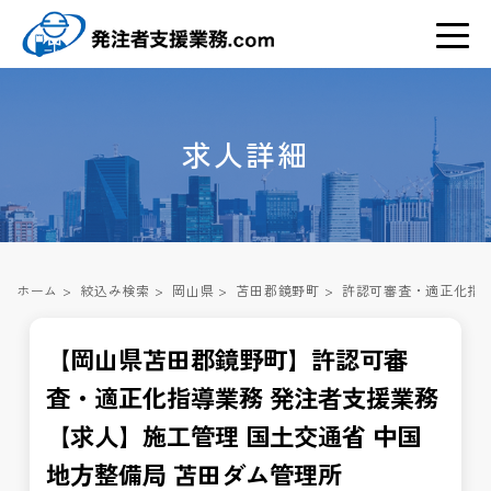
求人詳細
ホーム
>
絞込み検索
>
岡山県
>
苫田郡鏡野町
>
許認可審査・適正化指導
【岡山県苫田郡鏡野町】許認可審
査・適正化指導業務 発注者支援業務
【求人】施工管理 国土交通省 中国
地方整備局 苫田ダム管理所