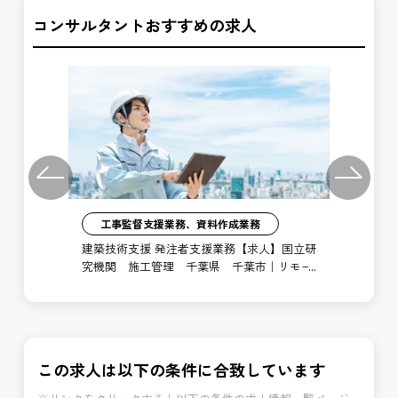
コンサルタントおすすめの求人
Previous
Next
工事監督支援業務、資料作成業務
注者
建築技術支援 発注者支援業務【求人】国立研
土
局
究機関 施工管理 千葉県 千葉市｜リモー
支
ト勤務あり
博
この求人は以下の条件に合致しています