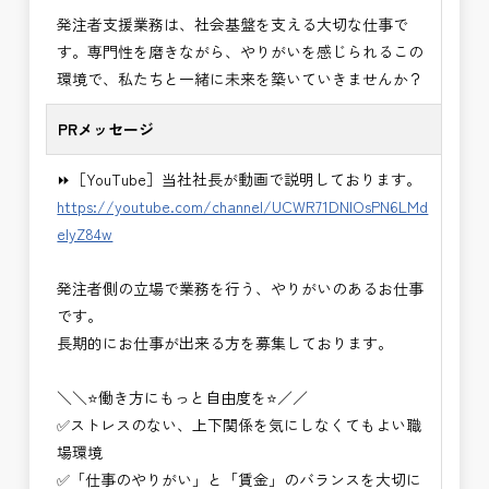
・＜急募＞工事監督支援業務
発注者支援業務は、社会基盤を支える大切な仕事で
・＜急募＞資料作成業務
す。専門性を磨きながら、やりがいを感じられるこの
・NEXCO（ネクスコ）施工管理
環境で、私たちと一緒に未来を築いていきませんか？
・NEXCO（ネクスコ）点検業務
・NEXCO（ネクスコ）保全調査
PRメッセージ
・電気工事監督支援業務
・積算技術業務
⏩［YouTube］当社社長が動画で説明しております。
・設計コンサルティング業務（数量算出、図面の
https://youtube.com/channel/UCWR71DNlOsPN6LMd
修正など）
eIyZ84w
・河川巡視支援業務
・道路許認可審査・適正化指導業務
発注者側の立場で業務を行う、やりがいのあるお仕事
・調査設計資料作成業務
です。
・施工体制調査員
長期的にお仕事が出来る方を募集しております。
・建設プロジェクト・マネジメント業務
※応募書類等の送付方法につきましては、基本的に
＼＼⭐働き方にもっと自由度を⭐／／
Ｅメールで送付
✅ストレスのない、上下関係を気にしなくてもよい職
頂きたいと思います。
場環境
✅「仕事のやりがい」と「賃金」のバランスを大切に