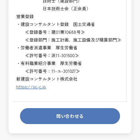
技術士（建設部門）
日本技術士会（正会員）
営業登録
・建設コンサルタント登録 国土交通省
≪登録番号：建01第10688号≫
≪登録部門：施工計画、施工設備及び積算部門≫
・労働者派遣事業 厚生労働省
≪許可番号：派11-301500≫
・有料職業紹介事業 厚生労働省
≪許可番号：11-ユ-301027≫
新建設コンサルタント株式会社
https://nc-c.jp
問い合わせる