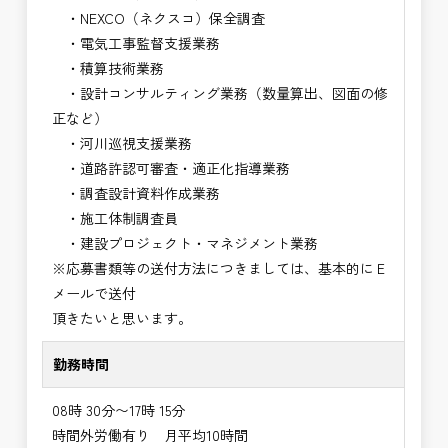
・NEXCO（ネクスコ）保全調査
・電気工事監督支援業務
・積算技術業務
・設計コンサルティング業務（数量算出、図面の修
正など）
・河川巡視支援業務
・道路許認可審査・適正化指導業務
・調査設計資料作成業務
・施工体制調査員
・建設プロジェクト・マネジメント業務
※応募書類等の送付方法につきましては、基本的にＥ
メールで送付
頂きたいと思います。
勤務時間
08時 30分〜17時 15分
時間外労働有り 月平均10時間