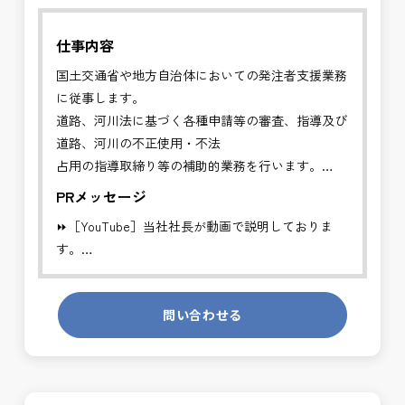
仕事内容
国土交通省や地方自治体においての発注者支援業務
に従事します。
道路、河川法に基づく各種申請等の審査、指導及び
道路、河川の不正使用・不法
占用の指導取締り等の補助的業務を行います。
PRメッセージ
✅管理者の補助的業務を行い、円滑な行政手続きに
⏩［YouTube］当社社長が動画で説明しておりま
より適切な道路、河川利用を推進することを目的と
す。
する業務です。
https://youtube.com/channel/UCWR71DNlOsPN6LMdeIyZ84
※基本的に、土日祝祭日は、休日となります。
問い合わせる
発注者側の立場で業務を行う、やりがいのあるお仕
＊受注が多く、増員募集しております。
事です。
長期的にお仕事が出来る方を募集しております。
発注者支援業務は、社会基盤を支える大切な仕事で
す。専門性を磨きながら、やりがいを感じられるこ