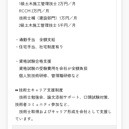
1級土木施工管理技士 2万円／月
RCCM 2万円／月
技術士補（建設部門）1万円／月
2級土木施工管理技士 5千円／月
・通勤手当 全額支給
・住宅手当、社宅制度有り
・資格試験合格支援
資格試験の受験費用を会社が全額負担
個人別技術研修、管理職研修など
⏩技術士キャリア支援制度
技術士勉強会、論文添削サポート、口頭試験対策、
技術者コミュニティ参加など、
技術士取得およびキャリア形成を会社として支援し
ています。