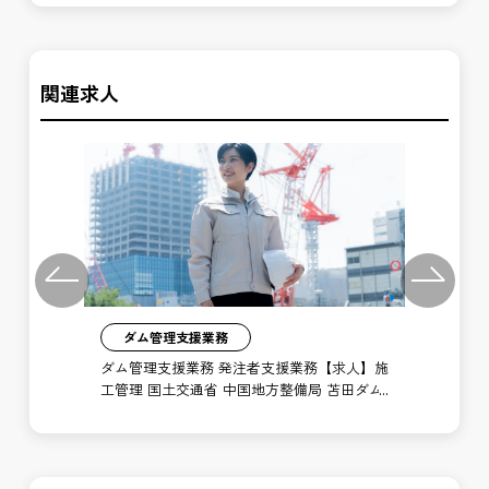
関連求人
Previous
Next
ダム管理支援業務
】施
ダム管理支援業務 発注者支援業務【求人】施
保
ダム
工管理 国土交通省 中国地方整備局 苫田ダム
業
管理所
高