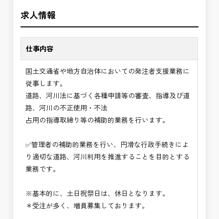
＼＼⭐働き方にもっと自由度を⭐／／
の環境で、私たちと一緒に未来を築いていきません
求人情報
✅ストレスのない、上下関係を気にしなくてもよい
か？
職場環境
✅「仕事のやりがい」と「賃金」のバランスを大切
仕事内容
に致します。
国土交通省や地方自治体においての発注者支援業務に
⭐＝＝お祝い金100,000円＝＝⭐
従事します。
※お祝い金の支給条件は、入社より3ヶ月経過され
道路、河川法に基づく各種申請等の審査、指導及び道
た方が対象となります。
路、河川の不正使用・不法
その他支給条件の詳細については、問い合わせくだ
占用の指導取締り等の補助的業務を行います。
さい。
✅管理者の補助的業務を行い、円滑な行政手続きによ
■勤務地について、ご希望のある方は別途ご相談く
り適切な道路、河川利用を推進することを目的とする
ださい。
業務です。
国土交通省、地方自治体
（東北地方、関東地方、中部地方、近畿地方など）
※基本的に、土日祝祭日は、休日となります。
■発注者支援業務＜希望する業務をお選びくださ
＊受注が多く、増員募集しております。
い。＞