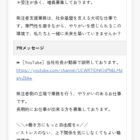
＊受注が多く、増員募集しております。
い。＞
・＜急募＞工事監督支援業務
発注者支援業務は、社会基盤を支える大切な仕事で
・＜急募＞資料作成業務
す。専門性を磨きながら、やりがいを感じられるこの
・NEXCO（ネクスコ）施工管理
環境で、私たちと一緒に未来を築いていきませんか？
・NEXCO（ネクスコ）点検業務
・NEXCO（ネクスコ）保全調査
PRメッセージ
・電気工事監督支援業務
・積算技術業務
⏩［YouTube］当社社長が動画で説明しております。
・設計コンサルティング業務（数量算出、図面の
https://youtube.com/channel/UCWR71DNlOsPN6LMd
修正など）
eIyZ84w
・河川巡視支援業務
・道路許認可審査・適正化指導業務
発注者側の立場で業務を行う、やりがいのあるお仕事
・調査設計資料作成業務
です。
・施工体制調査員
長期的にお仕事が出来る方を募集しております。
・建設プロジェクト・マネジメント業務
※応募書類等の送付方法につきましては、基本的に
＼＼⭐働き方にもっと自由度を⭐／／
Ｅメールで送付
✅ストレスのない、上下関係を気にしなくてもよい職
頂きたいと思います。