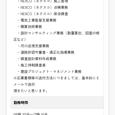
・NEXCO（ネクスコ）施工管理
・NEXCO（ネクスコ）点検業務
・NEXCO（ネクスコ）保全調査
・電気工事監督支援業務
・積算技術業務
・設計コンサルティング業務（数量算出、図面の修
正など）
・河川巡視支援業務
・道路許認可審査・適正化指導業務
・調査設計資料作成業務
・施工体制調査員
・建設プロジェクト・マネジメント業務
※応募書類等の送付方法につきましては、基本的にＥ
メールで送付
頂きたいと思います。
勤務時間
08時 30分〜17時 15分