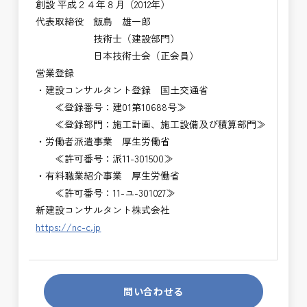
創設 平成２４年８月（2012年）
代表取締役 飯島 雄一郎
技術士（建設部門）
日本技術士会（正会員）
営業登録
・建設コンサルタント登録 国土交通省
≪登録番号：建01第10688号≫
≪登録部門：施工計画、施工設備及び積算部門≫
・労働者派遣事業 厚生労働省
≪許可番号：派11-301500≫
・有料職業紹介事業 厚生労働省
≪許可番号：11-ユ-301027≫
新建設コンサルタント株式会社
https://nc-c.jp
問い合わせる