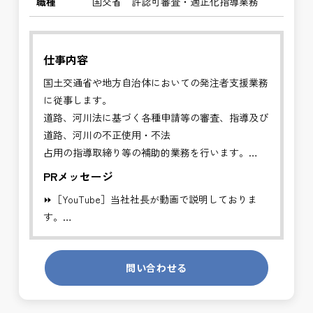
職種
国交省 許認可審査・適正化指導業務
仕事内容
国土交通省や地方自治体においての発注者支援業務
に従事します。
道路、河川法に基づく各種申請等の審査、指導及び
道路、河川の不正使用・不法
占用の指導取締り等の補助的業務を行います。
PRメッセージ
✅管理者の補助的業務を行い、円滑な行政手続きに
⏩［YouTube］当社社長が動画で説明しておりま
より適切な道路、河川利用を推進することを目的と
す。
する業務です。
https://youtube.com/channel/UCWR71DNlOsPN6LMdeIyZ84
※基本的に、土日祝祭日は、休日となります。
問い合わせる
発注者側の立場で業務を行う、やりがいのあるお仕
＊受注が多く、増員募集しております。
事です。
長期的にお仕事が出来る方を募集しております。
発注者支援業務は、社会基盤を支える大切な仕事で