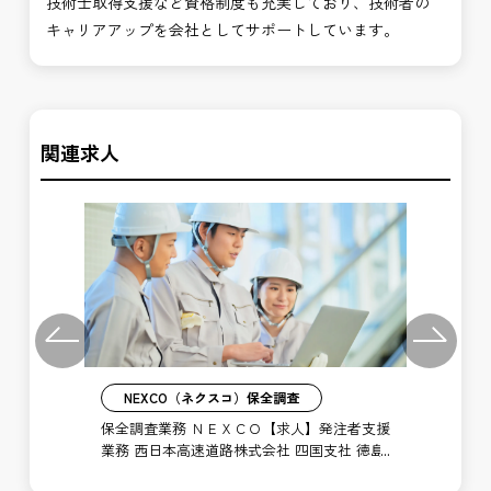
技術士取得支援など資格制度も充実しており、技術者の
キャリアアップを会社としてサポートしています。
関連求人
Previous
Next
NEXCO（ネクスコ）保全調査
】施
保全調査業務 ＮＥＸＣＯ【求人】発注者支援
点
河川
業務 西日本高速道路株式会社 四国支社 徳島
西
高速道路事務所
道