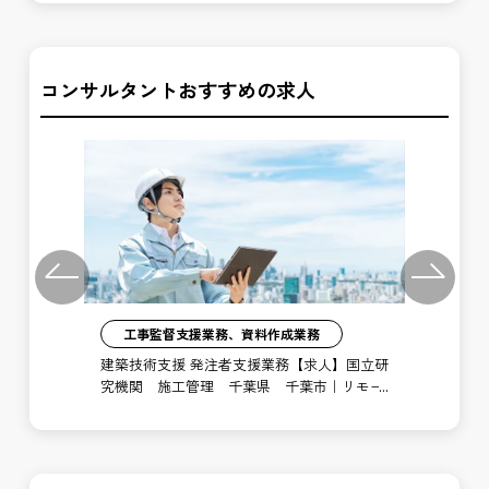
コンサルタントおすすめの求人
Previous
Next
工事監督支援業務、資料作成業務
注者
建築技術支援 発注者支援業務【求人】国立研
土
局
究機関 施工管理 千葉県 千葉市｜リモー
支
ト勤務あり
博