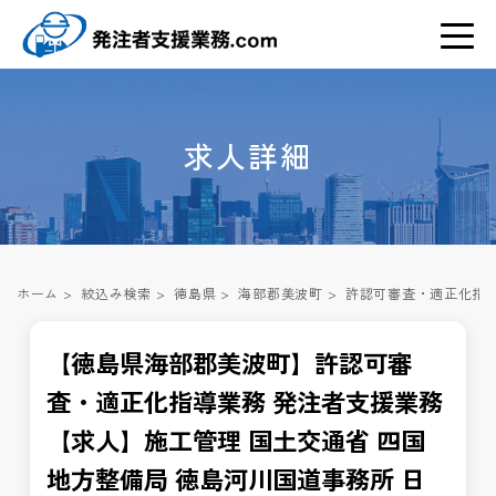
求人詳細
ホーム
>
絞込み検索
>
徳島県
>
海部郡美波町
>
許認可審査・適正化指導
【徳島県海部郡美波町】許認可審
査・適正化指導業務 発注者支援業務
【求人】施工管理 国土交通省 四国
地方整備局 徳島河川国道事務所 日