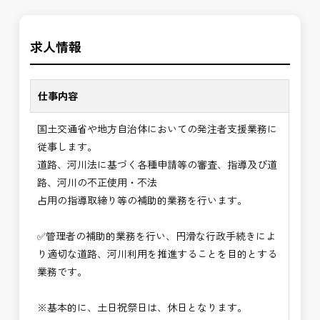
す。専門性を磨きながら、やりがいを感じられるこ
＼＼⭐働き方にもっと自由度を⭐／／
の環境で、私たちと一緒に未来を築いていきません
求人情報
✅ストレスのない、上下関係を気にしなくてもよい
か？
職場環境
✅「仕事のやりがい」と「賃金」のバランスを大切
仕事内容
に致します。
国土交通省や地方自治体においての発注者支援業務に
⭐＝＝お祝い金100,000円＝＝⭐
従事します。
※お祝い金の支給条件は、入社より3ヶ月経過され
道路、河川法に基づく各種申請等の審査、指導及び道
た方が対象となります。
路、河川の不正使用・不法
その他支給条件の詳細については、問い合わせくだ
占用の指導取締り等の補助的業務を行います。
さい。
✅管理者の補助的業務を行い、円滑な行政手続きによ
■勤務地について、ご希望のある方は別途ご相談く
り適切な道路、河川利用を推進することを目的とする
ださい。
業務です。
国土交通省、地方自治体
（東北地方、関東地方、中部地方、近畿地方など）
※基本的に、土日祝祭日は、休日となります。
■発注者支援業務＜希望する業務をお選びくださ