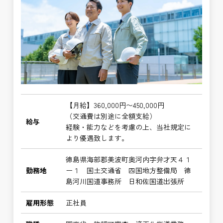
【月給】360,000円〜450,000円
（交通費は別途に全額支給）
給与
経験・能力などを考慮の上、当社規定に
より優遇致します。
徳島県海部郡美波町奥河内字弁才天４１
勤務地
ー１ 国土交通省 四国地方整備局 徳
島河川国道事務所 日和佐国道出張所
雇用形態
正社員