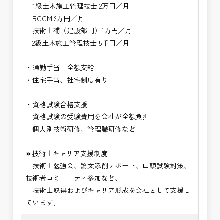
1級土木施工管理技士 2万円／月
RCCM 2万円／月
技術士補（建設部門）1万円／月
2級土木施工管理技士 5千円／月
・通勤手当 全額支給
・住宅手当、社宅制度有り
・資格試験合格支援
資格試験の受験費用を会社が全額負担
個人別技術研修、管理職研修など
⏩技術士キャリア支援制度
技術士勉強会、論文添削サポート、口頭試験対策、
技術者コミュニティ参加など、
技術士取得およびキャリア形成を会社として支援し
ています。