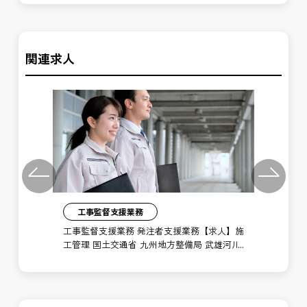
関連求人
Previous
Next
工事監督支援業務
】施
工事監督支援業務 発注者支援業務【求人】施
工
河川
工管理 国土交通省 九州地方整備局 武雄河川
工
事務所 厳木ダム管理支所
事