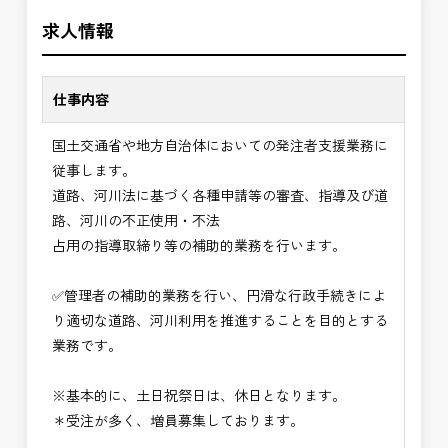
＼＼⭐働き方にもっと自由度を⭐／／
の環境で、私たちと一緒に未来を築いていきません
求人情報
✅ストレスのない、上下関係を気にしなくてもよい
か？
職場環境
✅「仕事のやりがい」と「賃金」のバランスを大切
仕事内容
に致します。
国土交通省や地方自治体においての発注者支援業務に
⭐＝＝お祝い金100,000円＝＝⭐
従事します。
※お祝い金の支給条件は、入社より3ヶ月経過され
道路、河川法に基づく各種申請等の審査、指導及び道
た方が対象となります。
路、河川の不正使用・不法
その他支給条件の詳細については、問い合わせくだ
占用の指導取締り等の補助的業務を行います。
さい。
✅管理者の補助的業務を行い、円滑な行政手続きによ
■勤務地について、ご希望のある方は別途ご相談く
り適切な道路、河川利用を推進することを目的とする
ださい。
業務です。
国土交通省、地方自治体
（東北地方、関東地方、中部地方、近畿地方など）
※基本的に、土日祝祭日は、休日となります。
■発注者支援業務＜希望する業務をお選びくださ
＊受注が多く、増員募集しております。
い。＞