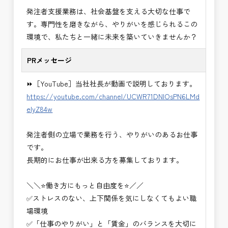
・＜急募＞工事監督支援業務
発注者支援業務は、社会基盤を支える大切な仕事で
・＜急募＞資料作成業務
す。専門性を磨きながら、やりがいを感じられるこの
・NEXCO（ネクスコ）施工管理
環境で、私たちと一緒に未来を築いていきませんか？
・NEXCO（ネクスコ）点検業務
・NEXCO（ネクスコ）保全調査
PRメッセージ
・電気工事監督支援業務
・積算技術業務
⏩［YouTube］当社社長が動画で説明しております。
・設計コンサルティング業務（数量算出、図面の
https://youtube.com/channel/UCWR71DNlOsPN6LMd
修正など）
eIyZ84w
・河川巡視支援業務
・道路許認可審査・適正化指導業務
発注者側の立場で業務を行う、やりがいのあるお仕事
・調査設計資料作成業務
です。
・施工体制調査員
長期的にお仕事が出来る方を募集しております。
・建設プロジェクト・マネジメント業務
※応募書類等の送付方法につきましては、基本的に
＼＼⭐働き方にもっと自由度を⭐／／
Ｅメールで送付
✅ストレスのない、上下関係を気にしなくてもよい職
頂きたいと思います。
場環境
✅「仕事のやりがい」と「賃金」のバランスを大切に