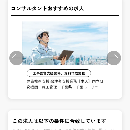
コンサルタントおすすめの求人
Previous
Next
工事監督支援業務、資料作成業務
注者
建築技術支援 発注者支援業務【求人】国立研
土
局
究機関 施工管理 千葉県 千葉市｜リモー
支
ト勤務あり
博
この求人は以下の条件に合致しています