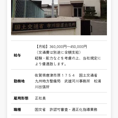
【月給】360,000円〜450,000円
（交通費は別途に全額支給）
給与
経験・能力などを考慮の上、当社規定に
より優遇致します。
佐賀県唐津市原１７５４ 国土交通省
勤務地
九州地方整備局 武雄河川事務所 松浦
川出張所
雇用形態
正社員
職種
国交省 許認可審査・適正化指導業務