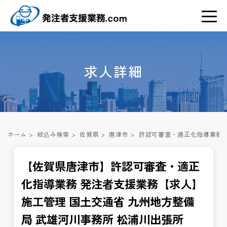
求人詳細
ホーム
>
絞込み検索
>
佐賀県
>
唐津市
>
許認可審査・適正化指導業務 
【佐賀県唐津市】許認可審査・適正
化指導業務 発注者支援業務【求人】
施工管理 国土交通省 九州地方整備
局 武雄河川事務所 松浦川出張所