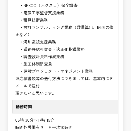
・NEXCO（ネクスコ）保全調査
・電気工事監督支援業務
・積算技術業務
・設計コンサルティング業務（数量算出、図面の修
正など）
・河川巡視支援業務
・道路許認可審査・適正化指導業務
・調査設計資料作成業務
・施工体制調査員
・建設プロジェクト・マネジメント業務
※応募書類等の送付方法につきましては、基本的にＥ
メールで送付
頂きたいと思います。
勤務時間
08時 30分〜17時 15分
時間外労働有り 月平均10時間