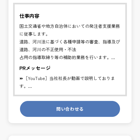
仕事内容
国土交通省や地方自治体においての発注者支援業務
に従事します。
道路、河川法に基づく各種申請等の審査、指導及び
道路、河川の不正使用・不法
占用の指導取締り等の補助的業務を行います。
PRメッセージ
✅管理者の補助的業務を行い、円滑な行政手続きに
⏩［YouTube］当社社長が動画で説明しておりま
より適切な道路、河川利用を推進することを目的と
す。
する業務です。
https://youtube.com/channel/UCWR71DNlOsPN6LMdeIyZ84
※基本的に、土日祝祭日は、休日となります。
問い合わせる
発注者側の立場で業務を行う、やりがいのあるお仕
＊受注が多く、増員募集しております。
事です。
長期的にお仕事が出来る方を募集しております。
発注者支援業務は、社会基盤を支える大切な仕事で
す。専門性を磨きながら、やりがいを感じられるこ