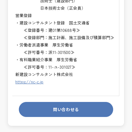
技術士（建設部門）
日本技術士会（正会員）
営業登録
・建設コンサルタント登録 国土交通省
≪登録番号：建01第10688号≫
≪登録部門：施工計画、施工設備及び積算部門≫
・労働者派遣事業 厚生労働省
≪許可番号：派11-301500≫
・有料職業紹介事業 厚生労働省
≪許可番号：11-ユ-301027≫
新建設コンサルタント株式会社
https://nc-c.jp
問い合わせる