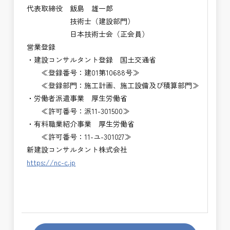
代表取締役 飯島 雄一郎
技術士（建設部門）
日本技術士会（正会員）
営業登録
・建設コンサルタント登録 国土交通省
≪登録番号：建01第10688号≫
≪登録部門：施工計画、施工設備及び積算部門≫
・労働者派遣事業 厚生労働省
≪許可番号：派11-301500≫
・有料職業紹介事業 厚生労働省
≪許可番号：11-ユ-301027≫
新建設コンサルタント株式会社
https://nc-c.jp