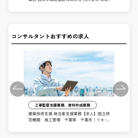
高速道路事務所
道
コンサルタントおすすめの求人
Previous
Next
工事監督支援業務、資料作成業務
注者
建築技術支援 発注者支援業務【求人】国立研
土
局
究機関 施工管理 千葉県 千葉市｜リモー
支
ト勤務あり
博