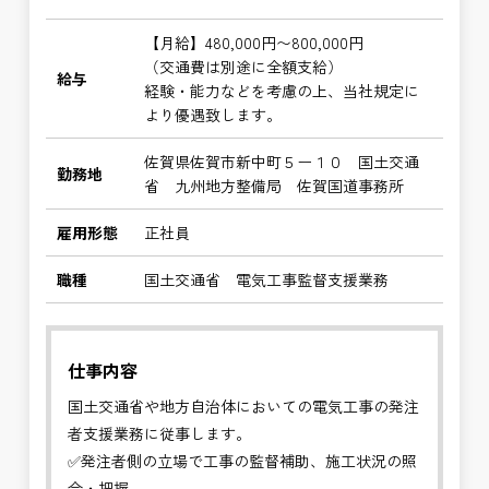
【月給】480,000円〜800,000円
（交通費は別途に全額支給）
給与
経験・能力などを考慮の上、当社規定に
より優遇致します。
佐賀県佐賀市新中町５ー１０ 国土交通
勤務地
省 九州地方整備局 佐賀国道事務所
雇用形態
正社員
職種
国土交通省 電気工事監督支援業務
仕事内容
国土交通省や地方自治体においての電気工事の発注
者支援業務に従事します。
✅発注者側の立場で工事の監督補助、施工状況の照
合・把握