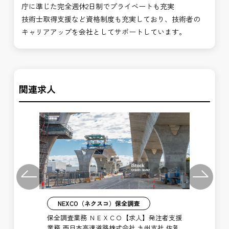
庁に準じた完全週休2日制でプライベートも充実
技術士取得支援など資格制度も充実しており、技術者の
キャリアアップを会社としてサポートしています。
関連求人
Previous
Next
NEXCO（ネクスコ）保全調査
業務
保全調査業務 ＮＥＸＣＯ【求人】発注者支援
施
高速
業務 西日本高速道路株式会社 九州支社 佐賀
西