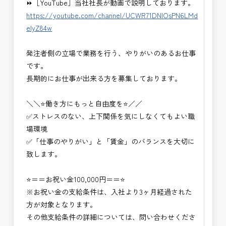
⏩［YouTube］当社社長が動画で説明しております。
・設計コンサルティング業務（数量算出、図面の
https://youtube.com/channel/UCWR71DNlOsPN6LMd
修正など）
eIyZ84w
・河川巡視支援業務
・道路許認可審査・適正化指導業務
発注者側の立場で業務を行う、やりがいのあるお仕事
・調査設計資料作成業務
です。
・施工体制調査員
長期的にお仕事が出来る方を募集しております。
・建設プロジェクト・マネジメント業務
※応募書類等の送付方法につきましては、基本的に
＼＼⭐働き方にもっと自由度を⭐／／
Ｅメールで送付
✅ストレスのない、上下関係を気にしなくてもよい職
頂きたいと思います。
場環境
✅「仕事のやりがい」と「賃金」のバランスを大切に
致します。
⭐＝＝お祝い金100,000円＝＝⭐
※お祝い金の支給条件は、入社より3ヶ月経過された
方が対象となります。
その他支給条件の詳細については、問い合わせくださ