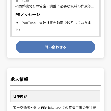
✅関係機関との協議・調整に必要な資料の作成等
PRメッセージ
工事発注者を支援する業務に従事し、施工管理や品
⏩［YouTube］当社社長が動画で説明しておりま
質管理、設計変
す。
更などの支援を行います。
https://youtube.com/channel/UCWR71DNlOsPN6LMdeIyZ84
※基本的に、土日祝祭日は、休日となります。
問い合わせる
発注者側の立場で業務を行う、やりがいのあるお仕
＊受注が多く、増員募集しております。
事です。
長期的にお仕事が出来る方を募集しております。
発注者支援業務は、社会基盤を支える大切な仕事で
す。専門性を磨きながら、やりがいを感じられるこ
＼＼⭐働き方にもっと自由度を⭐／／
の環境で、私たちと一緒に未来を築いていきません
求人情報
✅ストレスのない、上下関係を気にしなくてもよい
か？
職場環境
✅「仕事のやりがい」と「賃金」のバランスを大切
仕事内容
に致します。
国土交通省や地方自治体においての電気工事の発注者
⭐＝＝お祝い金100,000円＝＝⭐