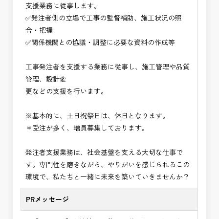
支援業務に従事します。
※お祝い金の支給条件は、入社より3ヶ月経過され
✅発注者側の立場で工事の監督補助、施工状況の照
た方が対象となります。
合・把握
その他支給条件の詳細については、問い合わせくだ
✅関係機関との協議・調整に必要な資料の作成等
さい。
工事発注者を支援する業務に従事し、施工管理や品質
■勤務地について、ご希望のある方は別途ご相談く
管理、設計変
ださい。
更などの支援を行います。
国土交通省、地方自治体
（東北地方、関東地方、中部地方、近畿地方など）
※基本的に、土日祝祭日は、休日となります。
■発注者支援業務＜希望する業務をお選びくださ
＊受注が多く、増員募集しております。
い。＞
・＜急募＞工事監督支援業務
発注者支援業務は、社会基盤を支える大切な仕事で
・＜急募＞資料作成業務
す。専門性を磨きながら、やりがいを感じられるこの
・NEXCO（ネクスコ）施工管理
環境で、私たちと一緒に未来を築いていきませんか？
・NEXCO（ネクスコ）点検業務
・NEXCO（ネクスコ）保全調査
PRメッセージ
・電気工事監督支援業務
・積算技術業務