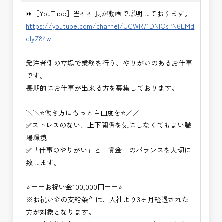
・積算技術業務
⏩［YouTube］当社社長が動画で説明しております。
・設計コンサルティング業務（数量算出、図面の
https://youtube.com/channel/UCWR71DNlOsPN6LMd
修正など）
eIyZ84w
・河川巡視支援業務
・道路許認可審査・適正化指導業務
発注者側の立場で業務を行う、やりがいのあるお仕事
・調査設計資料作成業務
です。
・施工体制調査員
長期的にお仕事が出来る方を募集しております。
・建設プロジェクト・マネジメント業務
※応募書類等の送付方法につきましては、基本的に
＼＼⭐働き方にもっと自由度を⭐／／
Ｅメールで送付
✅ストレスのない、上下関係を気にしなくてもよい職
頂きたいと思います。
場環境
✅「仕事のやりがい」と「賃金」のバランスを大切に
致します。
⭐＝＝お祝い金100,000円＝＝⭐
※お祝い金の支給条件は、入社より3ヶ月経過された
方が対象となります。