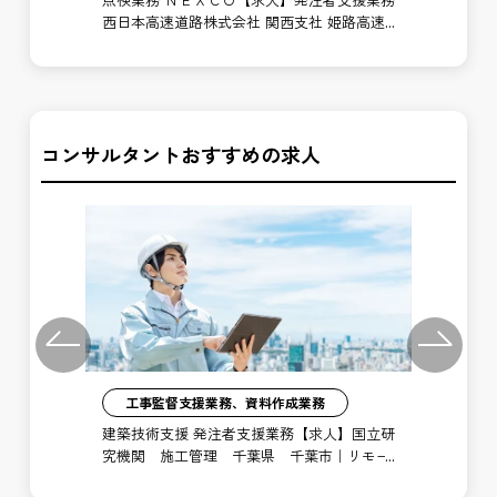
備局
西日本高速道路株式会社 関西支社 姫路高速
業
道路事務所
高
コンサルタントおすすめの求人
Previous
Next
工事監督支援業務、資料作成業務
注者
建築技術支援 発注者支援業務【求人】国立研
土
局
究機関 施工管理 千葉県 千葉市｜リモー
支
ト勤務あり
博