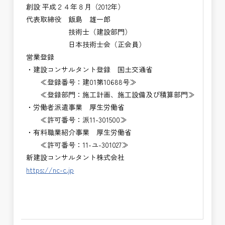
創設 平成２４年８月（2012年）
代表取締役 飯島 雄一郎
技術士（建設部門）
日本技術士会（正会員）
営業登録
・建設コンサルタント登録 国土交通省
≪登録番号：建01第10688号≫
≪登録部門：施工計画、施工設備及び積算部門≫
・労働者派遣事業 厚生労働省
≪許可番号：派11-301500≫
・有料職業紹介事業 厚生労働省
≪許可番号：11-ユ-301027≫
新建設コンサルタント株式会社
https://nc-c.jp