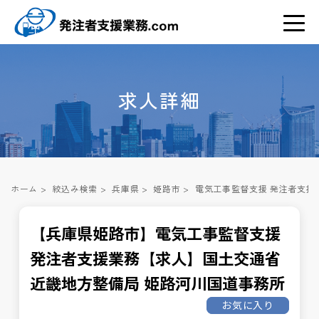
求人詳細
ホーム
>
絞込み検索
>
兵庫県
>
姫路市
>
電気工事監督支援 発注者支援
【兵庫県姫路市】電気工事監督支援
発注者支援業務【求人】国土交通省
近畿地方整備局 姫路河川国道事務所
お気に入り