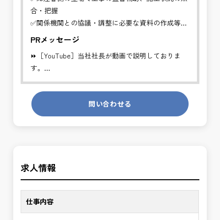
合・把握
✅関係機関との協議・調整に必要な資料の作成等
PRメッセージ
工事発注者を支援する業務に従事し、施工管理や品
⏩［YouTube］当社社長が動画で説明しておりま
質管理、設計変
す。
更などの支援を行います。
https://youtube.com/channel/UCWR71DNlOsPN6LMdeIyZ84
※基本的に、土日祝祭日は、休日となります。
問い合わせる
発注者側の立場で業務を行う、やりがいのあるお仕
＊受注が多く、増員募集しております。
事です。
長期的にお仕事が出来る方を募集しております。
発注者支援業務は、社会基盤を支える大切な仕事で
す。専門性を磨きながら、やりがいを感じられるこ
＼＼⭐働き方にもっと自由度を⭐／／
の環境で、私たちと一緒に未来を築いていきません
求人情報
✅ストレスのない、上下関係を気にしなくてもよい
か？
職場環境
✅「仕事のやりがい」と「賃金」のバランスを大切
仕事内容
に致します。