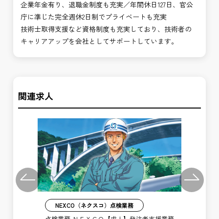
企業年金有り、退職金制度も充実／年間休日127日、官公
庁に準じた完全週休2日制でプライベートも充実
技術士取得支援など資格制度も充実しており、技術者の
キャリアアップを会社としてサポートしています。
関連求人
Previous
Next
NEXCO（ネクスコ）点検業務
注者
点検業務 ＮＥＸＣＯ【求人】発注者支援業務
保