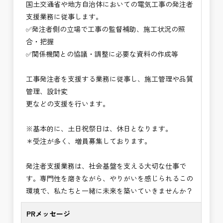
国土交通省や地方自治体においての電気工事の発注者
⭐＝＝お祝い金100,000円＝＝⭐
支援業務に従事します。
※お祝い金の支給条件は、入社より3ヶ月経過され
✅発注者側の立場で工事の監督補助、施工状況の照
た方が対象となります。
合・把握
その他支給条件の詳細については、問い合わせくだ
✅関係機関との協議・調整に必要な資料の作成等
さい。
工事発注者を支援する業務に従事し、施工管理や品質
■勤務地について、ご希望のある方は別途ご相談く
管理、設計変
ださい。
更などの支援を行います。
国土交通省、地方自治体
（東北地方、関東地方、中部地方、近畿地方など）
※基本的に、土日祝祭日は、休日となります。
■発注者支援業務＜希望する業務をお選びくださ
＊受注が多く、増員募集しております。
い。＞
・＜急募＞工事監督支援業務
発注者支援業務は、社会基盤を支える大切な仕事で
・＜急募＞資料作成業務
す。専門性を磨きながら、やりがいを感じられるこの
・NEXCO（ネクスコ）施工管理
環境で、私たちと一緒に未来を築いていきませんか？
・NEXCO（ネクスコ）点検業務
・NEXCO（ネクスコ）保全調査
PRメッセージ
・電気工事監督支援業務