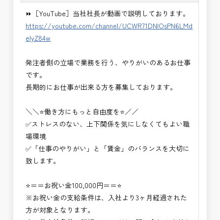
・積算技術業務
⏩［YouTube］当社社長が動画で説明しております。
・設計コンサルティング業務（数量算出、図面の
https://youtube.com/channel/UCWR71DNlOsPN6LMd
修正など）
eIyZ84w
・河川巡視支援業務
・道路許認可審査・適正化指導業務
発注者側の立場で業務を行う、やりがいのあるお仕事
・調査設計資料作成業務
です。
・施工体制調査員
長期的にお仕事が出来る方を募集しております。
・建設プロジェクト・マネジメント業務
※応募書類等の送付方法につきましては、基本的に
＼＼⭐働き方にもっと自由度を⭐／／
Ｅメールで送付
✅ストレスのない、上下関係を気にしなくてもよい職
頂きたいと思います。
場環境
✅「仕事のやりがい」と「賃金」のバランスを大切に
致します。
⭐＝＝お祝い金100,000円＝＝⭐
※お祝い金の支給条件は、入社より3ヶ月経過された
方が対象となります。