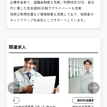
企業年金有り、退職金制度も充実／年間休日127日、官公
庁に準じた完全週休2日制でプライベートも充実
技術士取得支援など資格制度も充実しており、技術者の
キャリアアップを会社としてサポートしています。
関連求人
Previous
Next
資料作成業務
土交
資料作成業務 発注者支援業務【求人】国土交
施