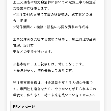
国土交通省や地方自治体においての電気工事の発注者
⭐＝＝お祝い金100,000円＝＝⭐
支援業務に従事します。
※お祝い金の支給条件は、入社より3ヶ月経過され
✅発注者側の立場で工事の監督補助、施工状況の照
た方が対象となります。
合・把握
その他支給条件の詳細については、問い合わせくだ
✅関係機関との協議・調整に必要な資料の作成等
さい。
工事発注者を支援する業務に従事し、施工管理や品質
■勤務地について、ご希望のある方は別途ご相談く
管理、設計変
ださい。
更などの支援を行います。
国土交通省、地方自治体
（東北地方、関東地方、中部地方、近畿地方など）
※基本的に、土日祝祭日は、休日となります。
■発注者支援業務＜希望する業務をお選びくださ
＊受注が多く、増員募集しております。
い。＞
・＜急募＞工事監督支援業務
発注者支援業務は、社会基盤を支える大切な仕事で
・＜急募＞資料作成業務
す。専門性を磨きながら、やりがいを感じられるこの
・NEXCO（ネクスコ）施工管理
環境で、私たちと一緒に未来を築いていきませんか？
・NEXCO（ネクスコ）点検業務
・NEXCO（ネクスコ）保全調査
PRメッセージ
・電気工事監督支援業務