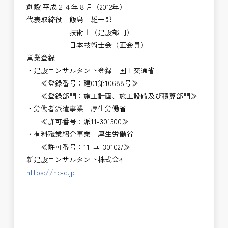
創設 平成２４年８月（2012年）
代表取締役 飯島 雄一郎
技術士（建設部門）
日本技術士会（正会員）
営業登録
・建設コンサルタント登録 国土交通省
≪登録番号：建01第10688号≫
≪登録部門：施工計画、施工設備及び積算部門≫
・労働者派遣事業 厚生労働省
≪許可番号：派11-301500≫
・有料職業紹介事業 厚生労働省
≪許可番号：11-ユ-301027≫
新建設コンサルタント株式会社
https://nc-c.jp