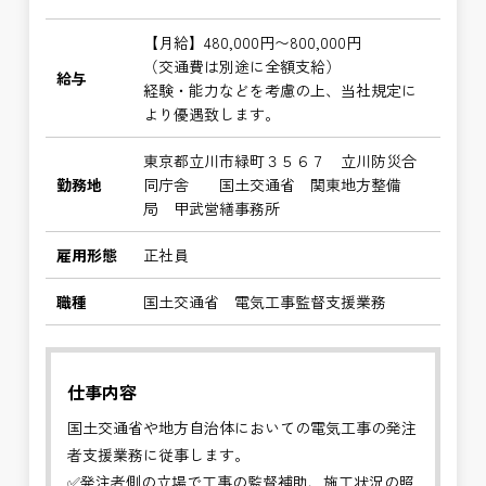
【月給】480,000円〜800,000円
（交通費は別途に全額支給）
給与
経験・能力などを考慮の上、当社規定に
より優遇致します。
東京都立川市緑町３５６７ 立川防災合
勤務地
同庁舎 国土交通省 関東地方整備
局 甲武営繕事務所
雇用形態
正社員
職種
国土交通省 電気工事監督支援業務
仕事内容
国土交通省や地方自治体においての電気工事の発注
者支援業務に従事します。
✅発注者側の立場で工事の監督補助、施工状況の照