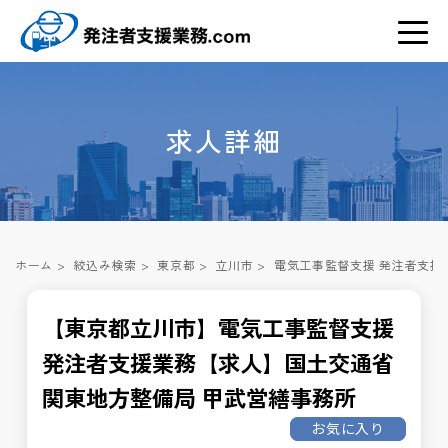
求人詳細
ホーム
>
絞込み検索
>
東京都
>
立川市
>
電気工事監督支援 発注者支援
【東京都立川市】電気工事監督支援
発注者支援業務【求人】国土交通省
関東地方整備局 甲武営繕事務所
お気に入り