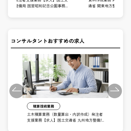
事務
通省 関東地方整備局 甲武営繕事務所
土
事
コンサルタントおすすめの求人
Previous
Next
積算技術業務
注者
土木積算業務（数量算出・内訳作成）発注者
土
備局
支援業務【求人】国土交通省 関東地方整備局
支
高崎河川国道事務所
大