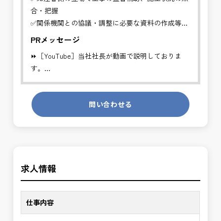
合・把握
✅関係機関との協議・調整に必要な資料の作成等
PRメッセージ
工事発注者を支援する業務に従事し、施工管理や品
⏩［YouTube］当社社長が動画で説明しておりま
質管理、設計変
す。
更などの支援を行います。
https://youtube.com/channel/UCWR71DNlOsPN6LMdeIyZ84
※基本的に、土日祝祭日は、休日となります。
問い合わせる
発注者側の立場で業務を行う、やりがいのあるお仕
＊受注が多く、増員募集しております。
事です。
長期的にお仕事が出来る方を募集しております。
発注者支援業務は、社会基盤を支える大切な仕事で
す。専門性を磨きながら、やりがいを感じられるこ
＼＼⭐働き方にもっと自由度を⭐／／
の環境で、私たちと一緒に未来を築いていきません
求人情報
✅ストレスのない、上下関係を気にしなくてもよい
か？
職場環境
✅「仕事のやりがい」と「賃金」のバランスを大切
仕事内容
に致します。