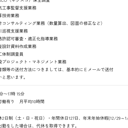
工事監督支援業務
技術業務
コンサルティング業務（数量算出、図面の修正など）
巡視支援業務
許認可審査・適正化指導業務
設計資料作成業務
体制調査員
プロジェクト・マネジメント業務
書類等の送付方法につきましては、基本的にＥメールで送付
いと思います。
0分〜17時 15分
労働有り 月平均10時間
2日制（土・日・祝日）・年間休日127日、年末年始休暇(12/29～1/3
出勤をした場合は、代休を取得できます。