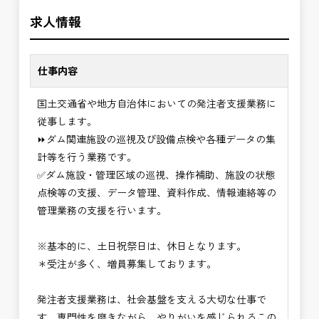
＼＼⭐働き方にもっと自由度を⭐／／
求人情報
✅ストレスのない、上下関係を気にしなくてもよい
職場環境
✅「仕事のやりがい」と「賃金」のバランスを大切
仕事内容
に致します。
国土交通省や地方自治体においての発注者支援業務に
⭐＝＝お祝い金100,000円＝＝⭐
従事します。
※お祝い金の支給条件は、入社より3ヶ月経過され
⏩ダム関連施設の巡視及び設備点検や各種データの集
た方が対象となります。
計等を行う業務です。
その他支給条件の詳細については、問い合わせくだ
✅ダム施設・管理区域の巡視、操作補助、施設の状態
さい。
点検等の支援、データ管理、資料作成、情報連絡等の
管理業務の支援を行います。
■勤務地について、ご希望のある方は別途ご相談く
ださい。
※基本的に、土日祝祭日は、休日となります。
国土交通省、地方自治体
＊受注が多く、増員募集しております。
（東北地方、関東地方、中部地方、近畿地方など）
■発注者支援業務＜希望する業務をお選びくださ
発注者支援業務は、社会基盤を支える大切な仕事で
い。＞
す。専門性を磨きながら、やりがいを感じられるこの