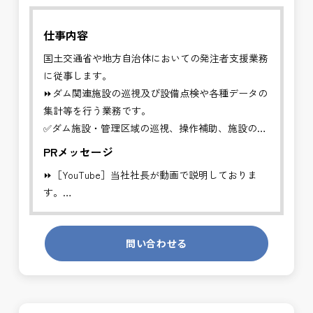
仕事内容
国土交通省や地方自治体においての発注者支援業務
に従事します。
⏩ダム関連施設の巡視及び設備点検や各種データの
集計等を行う業務です。
✅ダム施設・管理区域の巡視、操作補助、施設の状
態点検等の支援、データ管理、資料作成、情報連絡
PRメッセージ
等の管理業務の支援を行います。
⏩［YouTube］当社社長が動画で説明しておりま
す。
※基本的に、土日祝祭日は、休日となります。
https://youtube.com/channel/UCWR71DNlOsPN6LMdeIyZ84
＊受注が多く、増員募集しております。
問い合わせる
発注者側の立場で業務を行う、やりがいのあるお仕
発注者支援業務は、社会基盤を支える大切な仕事で
事です。
す。専門性を磨きながら、やりがいを感じられるこ
長期的にお仕事が出来る方を募集しております。
の環境で、私たちと一緒に未来を築いていきません
か？