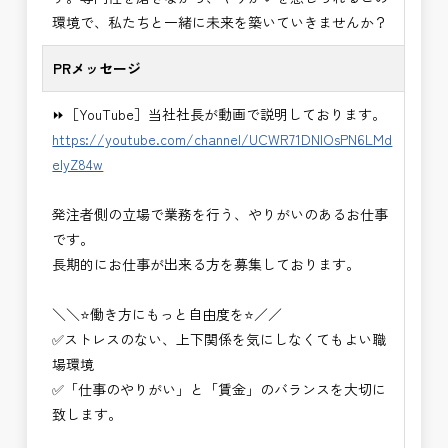
・＜急募＞工事監督支援業務
環境で、私たちと一緒に未来を築いていきませんか？
・＜急募＞資料作成業務
・NEXCO（ネクスコ）施工管理
PRメッセージ
・NEXCO（ネクスコ）点検業務
・NEXCO（ネクスコ）保全調査
⏩［YouTube］当社社長が動画で説明しております。
・電気工事監督支援業務
https://youtube.com/channel/UCWR71DNlOsPN6LMd
・積算技術業務
eIyZ84w
・設計コンサルティング業務（数量算出、図面の
修正など）
発注者側の立場で業務を行う、やりがいのあるお仕事
・河川巡視支援業務
です。
・道路許認可審査・適正化指導業務
長期的にお仕事が出来る方を募集しております。
・調査設計資料作成業務
・施工体制調査員
＼＼⭐働き方にもっと自由度を⭐／／
・建設プロジェクト・マネジメント業務
✅ストレスのない、上下関係を気にしなくてもよい職
※応募書類等の送付方法につきましては、基本的に
場環境
Ｅメールで送付
✅「仕事のやりがい」と「賃金」のバランスを大切に
頂きたいと思います。
致します。