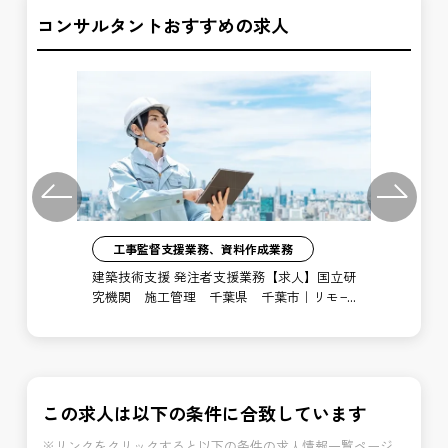
コンサルタントおすすめの求人
Previous
Next
工事監督支援業務、資料作成業務
注者
建築技術支援 発注者支援業務【求人】国立研
土
局
究機関 施工管理 千葉県 千葉市｜リモー
支
ト勤務あり
博
この求人は以下の条件に合致しています
※リンクをクリックすると以下の条件の求人情報一覧ページ