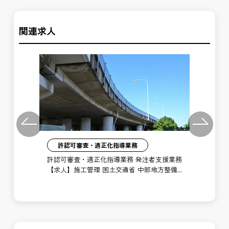
関連求人
Previous
Next
許認可審査・適正化指導業務
】施
許認可審査・適正化指導業務 発注者支援業務
ダム
【求人】施工管理 国土交通省 中部地方整備
【年
局 設楽ダム工事事務所 （新城庁舎）
務
シ