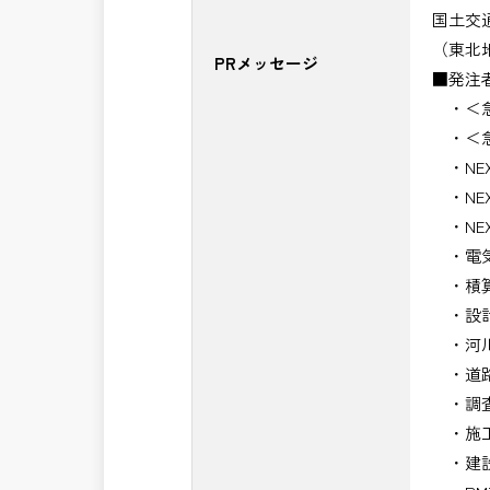
国土交
（東北
PRメッセージ
■発注
・＜急
・＜急
・NE
・NE
・NE
・電気
・積算
・設計
・河川
・道路
・調査
・施工
・建設