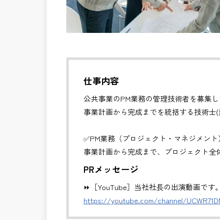
仕事内容
公共事業のPM業務の管理技術者を募集し
事業計画から完成までを統括する技術士(
✅PM業務（プロジェクト・マネジメント
事業計画から完成まで、プロジェクト全
・全体スケジュール・事業費・リスクの
PRメッセージ
・発注方式や契約戦略の検討・調整
⏩［YouTube］当社社長の出演動画です
・CM・設計・施工フェーズの統合管理
https://youtube.com/channel/UCWR71
・関係機関・住民・行政との合意形成支
・事業推進に関する意思決定支援・成果