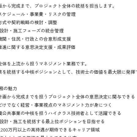
画から完成まで、プロジェクト全体の統括を担当します。
スケジュール・事業費・リスクの管理
方式や契約戦略の検討・調整
・設計・施工フェーズの統合管理
機関・住民・行政との合意形成支援
推進に関する意思決定支援・成果評価
出、図面の修正など）
全体を上流から担うマネジメント業務です。
業を統括する中核ポジションとして、技術士の価値を最大限に発揮
業務の魅力
務
計画から完成までを担うプロジェクト全体の意思決定に関与できる
だけでなく経営・事業視点のマネジメント力が身につく
、基本的にＥメールで送付
模公共事業の中核を担うハイクラス技術者として活躍できる
・設計・施工を統括する最上位ポジションを目指せる
1,200万円以上の高待遇が期待できるキャリア領域