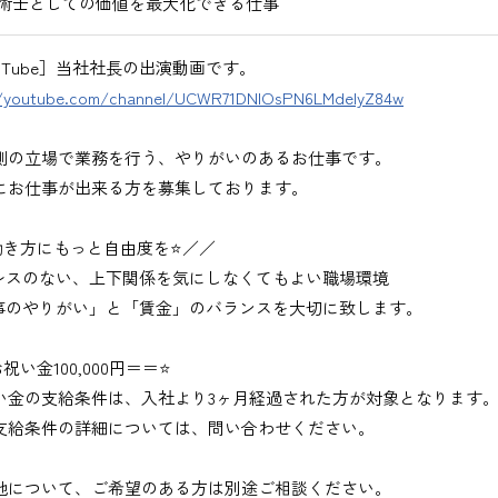
術士としての価値を最大化できる仕事
uTube］当社社長の出演動画です。
//youtube.com/channel/UCWR71DNlOsPN6LMdeIyZ84w
側の立場で業務を行う、やりがいのあるお仕事です。
にお仕事が出来る方を募集しております。
働き方にもっと自由度を⭐／／
レスのない、上下関係を気にしなくてもよい職場環境
事のやりがい」と「賃金」のバランスを大切に致します。
祝い金100,000円＝＝⭐
い金の支給条件は、入社より3ヶ月経過された方が対象となります
支給条件の詳細については、問い合わせください。
地について、ご希望のある方は別途ご相談ください。