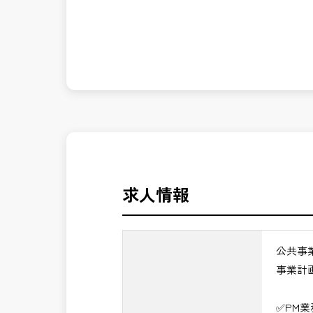
発注者側の立場で業務を行う、やりがい
長期的にお仕事が出来る方を募集してお
※事業全体を上流から担うマネジメント
公共事業を統括する中核ポジションとし
＼＼⭐働き方にもっと自由度を⭐／／
✅ストレスのない、上下関係を気にしな
✅PM業務の魅力
✅「仕事のやりがい」と「賃金」のバラ
・事業計画から完成までを担うプロジェ
・技術だけでなく経営・事業視点のマネ
⭐＝＝お祝い金100,000円＝＝⭐
・大規模公共事業の中核を担うハイクラ
※お祝い金の支給条件は、入社より3ヶ
・CM・設計・施工を統括する最上位ポ
その他支給条件の詳細については、問い
・年収1,200万円以上の高待遇が期待で
求人情報
→ 技術士としての価値を最大化できる
■勤務地について、ご希望のある方は別
国土交通省、地方自治体
公共事
（東北地方、関東地方、中部地方、近畿
事業計
■発注者支援業務＜希望する業務をお選
・＜急募＞工事監督支援業務
✅PM
・＜急募＞資料作成業務