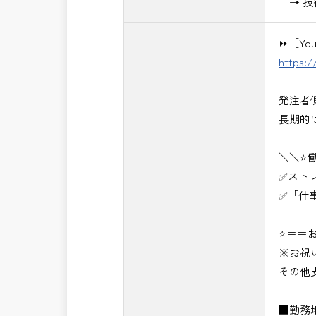
→ 技
⏩［Yo
https:
発注者
長期的
＼＼⭐
✅スト
✅「仕
⭐＝＝お
※お祝
その他
■勤務