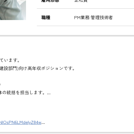
職種
PM業務 管理技術者
ています。
建設部門)向け高年収ポジションです。
）
体の統括を担当します。
管理
。
DNlOsPN6LMdeIyZ84w
援
評価