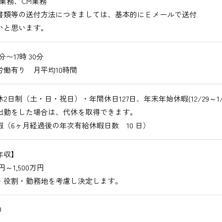
業務、CM業務
書類等の送付方法につきましては、基本的にＥメールで送付
いと思います。
0分〜17時 30分
労働有り 月平均10時間
2日制（土・日・祝日）・年間休日127日、年末年始休暇(12/29～1/3
出勤をした場合は、代休を取得できます。
暇（6ヶ月経過後の年次有給休暇日数 10 日）
年収】
万円～1,500万円
・役割・勤務地を考慮し決定します。
り