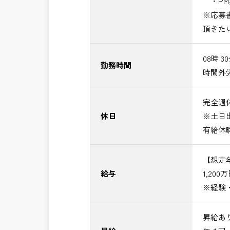
・PM
※応募
頂きた
08時 3
勤務時間
時間外
完全週休
休日
※土日
有給休
【想定
給与
1,200
※経験
昇給あ