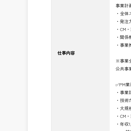
事業計
・NEXCO（ネクスコ）施工管理
・全体
・NEXCO（ネクスコ）点検業務
・発注
・NEXCO（ネクスコ）保全調査
・CM
・電気工事監督支援業務
・関係
・積算技術業務
・事業
・設計コンサルティング業務（数量算
仕事内容
・河川巡視支援業務
※事業
・道路許認可審査・適正化指導業務
公共事
・調査設計資料作成業務
・施工体制調査員
✅PM
・建設プロジェクト・マネジメント業
・事業
・PM業務、CM業務
・技術
※応募書類等の送付方法につきましては
・大規
頂きたいと思います。
・CM
・年収