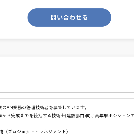
のあるお仕事です。
ります。
業務です。
問い合わせる
て、技術士の価値を最大限に発揮できます。
くてもよい職場環境
ンスを大切に致します。
クト全体の意思決定に関与できる
ジメント力が身につく
ス技術者として活躍できる
月経過された方が対象となります。
ジションを目指せる
合わせください。
きるキャリア領域
仕事
途ご相談ください。
業のPM業務の管理技術者を募集しています。
地方など）
画から完成までを統括する技術士(建設部門)向け高年収ポジション
びください。＞
業務（プロジェクト・マネジメント）