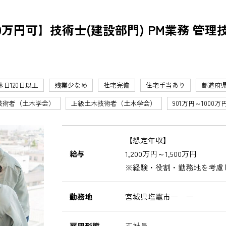
0万円可】技術士(建設部門) PM業務 管
休日120日以上
残業少なめ
社宅完備
住宅手当あり
都道府
技術者（土木学会）
上級土木技術者（土木学会）
901万円～1000万
【想定年収】
給与
1,200万円～1,500万円
※経験・役割・勤務地を考慮
勤務地
宮城県塩竈市ー ー
雇用形態
正社員