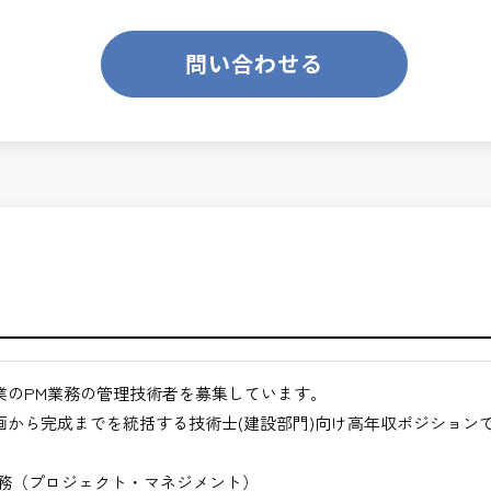
のあるお仕事です。
ります。
業務です。
問い合わせる
て、技術士の価値を最大限に発揮できます。
くてもよい職場環境
ンスを大切に致します。
クト全体の意思決定に関与できる
ジメント力が身につく
ス技術者として活躍できる
月経過された方が対象となります。
ジションを目指せる
合わせください。
きるキャリア領域
仕事
途ご相談ください。
業のPM業務の管理技術者を募集しています。
地方など）
画から完成までを統括する技術士(建設部門)向け高年収ポジション
びください。＞
業務（プロジェクト・マネジメント）