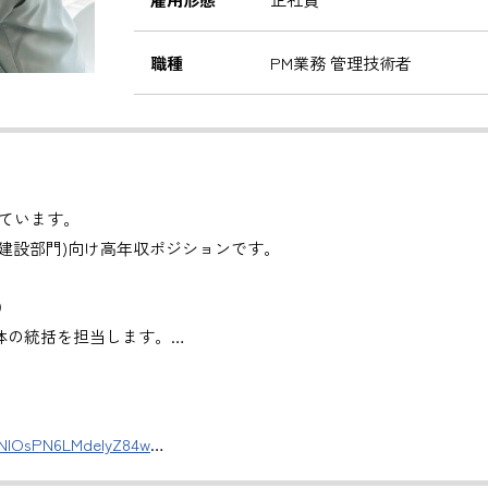
職種
PM業務 管理技術者
ています。
建設部門)向け高年収ポジションです。
）
体の統括を担当します。
管理
。
DNlOsPN6LMdeIyZ84w
援
評価