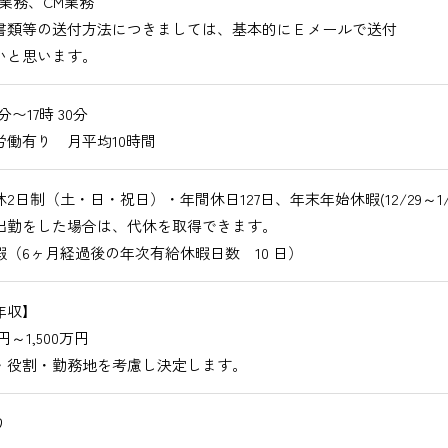
業務、CM業務
書類等の送付方法につきましては、基本的にＥメールで送付
いと思います。
0分〜17時 30分
労働有り 月平均10時間
2日制（土・日・祝日）・年間休日127日、年末年始休暇(12/29～1/3
出勤をした場合は、代休を取得できます。
暇（6ヶ月経過後の年次有給休暇日数 10 日）
年収】
万円～1,500万円
・役割・勤務地を考慮し決定します。
り