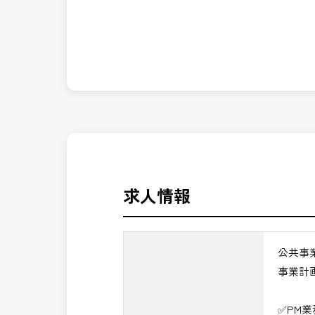
発注者側の立場で業務を行う、やりがい
長期的にお仕事が出来る方を募集してお
※事業全体を上流から担うマネジメント
公共事業を統括する中核ポジションとし
＼＼⭐働き方にもっと自由度を⭐／／
✅ストレスのない、上下関係を気にしな
✅PM業務の魅力
✅「仕事のやりがい」と「賃金」のバラ
・事業計画から完成までを担うプロジェ
・技術だけでなく経営・事業視点のマネ
⭐＝＝お祝い金100,000円＝＝⭐
・大規模公共事業の中核を担うハイクラ
※お祝い金の支給条件は、入社より3ヶ
・CM・設計・施工を統括する最上位ポ
その他支給条件の詳細については、問い
・年収1,200万円以上の高待遇が期待で
求人情報
→ 技術士としての価値を最大化できる
■勤務地について、ご希望のある方は別
国土交通省、地方自治体
公共事
（東北地方、関東地方、中部地方、近畿
事業計
■発注者支援業務＜希望する業務をお選
・＜急募＞工事監督支援業務
✅PM
・＜急募＞資料作成業務