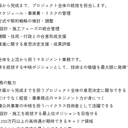
画から完成まで、プロジェクト全体の統括を担当します。
スケジュール・事業費・リスクの管理
方式や契約戦略の検討・調整
・設計・施工フェーズの統合管理
機関・住民・行政との合意形成支援
推進に関する意思決定支援・成果評価
出、図面の修正など）
全体を上流から担うマネジメント業務です。
業を統括する中核ポジションとして、技術士の価値を最大限に発揮
業務の魅力
務
計画から完成までを担うプロジェクト全体の意思決定に関与できる
だけでなく経営・事業視点のマネジメント力が身につく
、基本的にＥメールで送付
模公共事業の中核を担うハイクラス技術者として活躍できる
・設計・施工を統括する最上位ポジションを目指せる
1,200万円以上の高待遇が期待できるキャリア領域