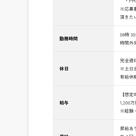
・PM
※応募
頂きた
08時 3
勤務時間
時間外
完全週休
休日
※土日
有給休
【想定
給与
1,200
※経験
昇給あ