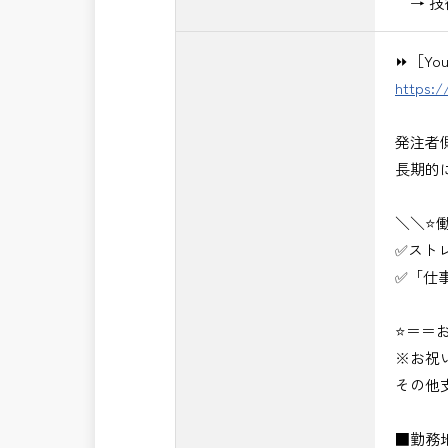
→ 技
⏩［Yo
https:
発注者
長期的
＼＼⭐
✅スト
✅「仕
⭐＝＝お
※お祝
その他
■勤務