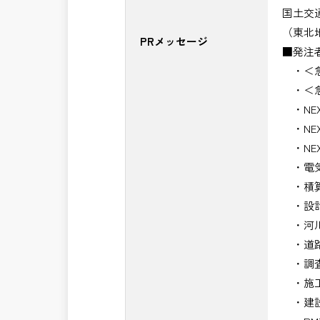
国土交
（東北
PRメッセージ
■発注
・＜急
・＜急
・NE
・NE
・NE
・電気
・積算
・設計
・河川
・道路
・調査
・施工
・建設