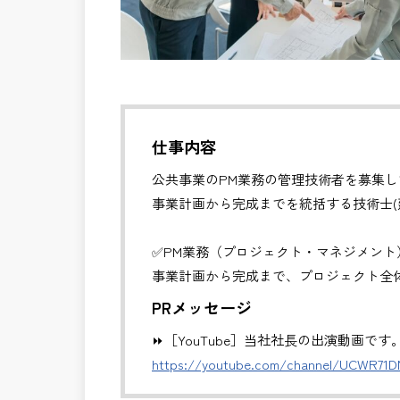
仕事内容
公共事業のPM業務の管理技術者を募集し
事業計画から完成までを統括する技術士(
✅PM業務（プロジェクト・マネジメント
事業計画から完成まで、プロジェクト全
・全体スケジュール・事業費・リスクの
PRメッセージ
・発注方式や契約戦略の検討・調整
⏩［YouTube］当社社長の出演動画です
・CM・設計・施工フェーズの統合管理
https://youtube.com/channel/UCWR71
・関係機関・住民・行政との合意形成支
・事業推進に関する意思決定支援・成果