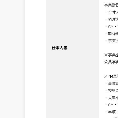
事業計
・NEXCO（ネクスコ）施工管理
・全体
・NEXCO（ネクスコ）点検業務
・発注
・NEXCO（ネクスコ）保全調査
・CM
・電気工事監督支援業務
・関係
・積算技術業務
・事業
・設計コンサルティング業務（数量算
仕事内容
・河川巡視支援業務
※事業
・道路許認可審査・適正化指導業務
公共事
・調査設計資料作成業務
・施工体制調査員
✅PM
・建設プロジェクト・マネジメント業
・事業
・PM業務、CM業務
・技術
※応募書類等の送付方法につきましては
・大規
頂きたいと思います。
・CM
・年収