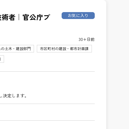
理技術者｜官公庁プ
お気に入り
30+日前
県の土木・建設部門
市区町村の建設・都市計画課
円
し決定します。