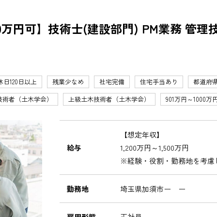
0万円可】技術士(建設部門) PM業務 管
休日120日以上
残業少なめ
社宅完備
住宅手当あり
都道府
技術者（土木学会）
上級土木技術者（土木学会）
901万円～1000万
【想定年収】
給与
1,200万円～1,500万円
※経験・役割・勤務地を考慮
勤務地
埼玉県加須市ー ー
雇用形態
正社員