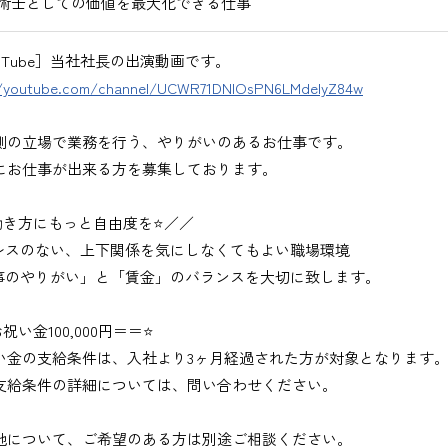
術士としての価値を最大化できる仕事
uTube］当社社長の出演動画です。
//youtube.com/channel/UCWR71DNlOsPN6LMdeIyZ84w
側の立場で業務を行う、やりがいのあるお仕事です。
にお仕事が出来る方を募集しております。
働き方にもっと自由度を⭐／／
レスのない、上下関係を気にしなくてもよい職場環境
事のやりがい」と「賃金」のバランスを大切に致します。
祝い金100,000円＝＝⭐
い金の支給条件は、入社より3ヶ月経過された方が対象となります
支給条件の詳細については、問い合わせください。
地について、ご希望のある方は別途ご相談ください。