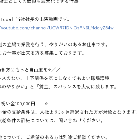
術士としての価値を最大化できる仕事
uTube］当社社長の出演動画です。
//youtube.com/channel/UCWR71DNlOsPN6LMdeIyZ84w
側の立場で業務を行う、やりがいのあるお仕事です。
にお仕事が出来る方を募集しております。
働き方にもっと自由度を⭐／／
レスのない、上下関係を気にしなくてもよい職場環境
事のやりがい」と「賃金」のバランスを大切に致します。
祝い金100,000円＝＝⭐
い金の支給条件は、入社より3ヶ月経過された方が対象となります
支給条件の詳細については、問い合わせください。
地について、ご希望のある方は別途ご相談ください。