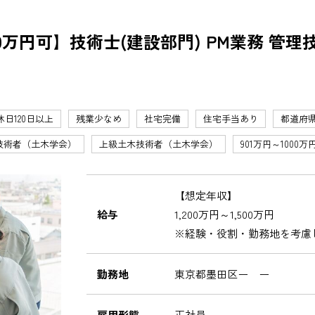
0万円可】技術士(建設部門) PM業務 管
休日120日以上
残業少なめ
社宅完備
住宅手当あり
都道府
技術者（土木学会）
上級土木技術者（土木学会）
901万円～1000万
【想定年収】
給与
1,200万円～1,500万円
※経験・役割・勤務地を考慮
勤務地
東京都墨田区ー ー
雇用形態
正社員