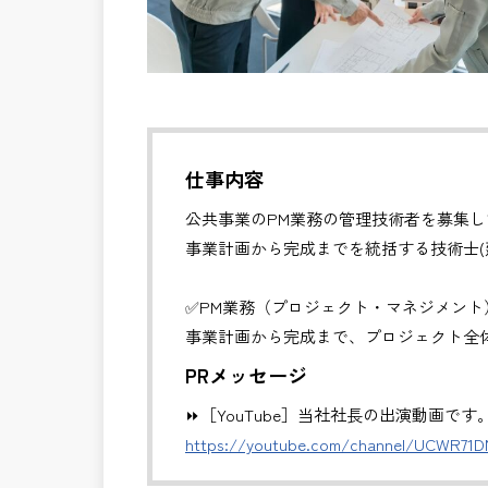
仕事内容
公共事業のPM業務の管理技術者を募集し
事業計画から完成までを統括する技術士(
✅PM業務（プロジェクト・マネジメント
事業計画から完成まで、プロジェクト全
・全体スケジュール・事業費・リスクの
PRメッセージ
・発注方式や契約戦略の検討・調整
⏩［YouTube］当社社長の出演動画です
・CM・設計・施工フェーズの統合管理
https://youtube.com/channel/UCWR71
・関係機関・住民・行政との合意形成支
・事業推進に関する意思決定支援・成果