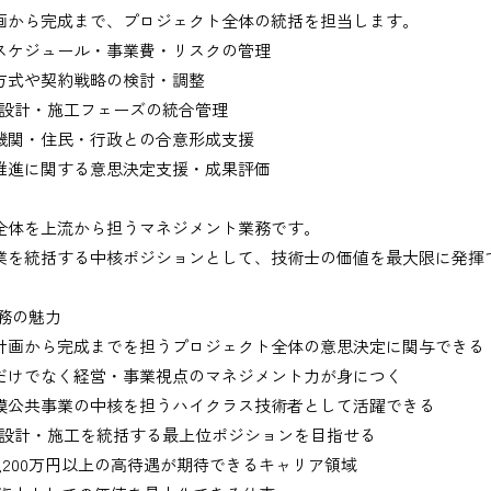
画から完成まで、プロジェクト全体の統括を担当します。
スケジュール・事業費・リスクの管理
方式や契約戦略の検討・調整
・設計・施工フェーズの統合管理
機関・住民・行政との合意形成支援
推進に関する意思決定支援・成果評価
出、図面の修正など）
全体を上流から担うマネジメント業務です。
業を統括する中核ポジションとして、技術士の価値を最大限に発揮
業務の魅力
務
計画から完成までを担うプロジェクト全体の意思決定に関与できる
だけでなく経営・事業視点のマネジメント力が身につく
、基本的にＥメールで送付
模公共事業の中核を担うハイクラス技術者として活躍できる
・設計・施工を統括する最上位ポジションを目指せる
1,200万円以上の高待遇が期待できるキャリア領域