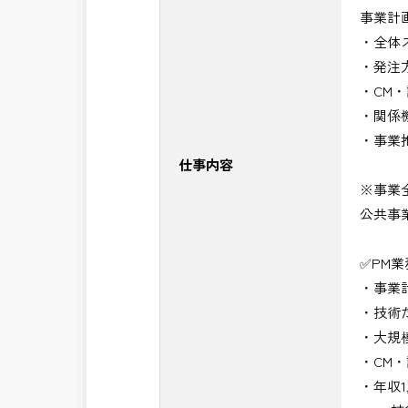
事業計
・NEXCO（ネクスコ）施工管理
・全体
・NEXCO（ネクスコ）点検業務
・発注
・NEXCO（ネクスコ）保全調査
・CM
・電気工事監督支援業務
・関係
・積算技術業務
・事業
・設計コンサルティング業務（数量算
仕事内容
・河川巡視支援業務
※事業
・道路許認可審査・適正化指導業務
公共事
・調査設計資料作成業務
・施工体制調査員
✅PM
・建設プロジェクト・マネジメント業
・事業
・PM業務、CM業務
・技術
※応募書類等の送付方法につきましては
・大規
頂きたいと思います。
・CM
・年収