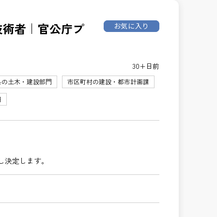
理技術者｜官公庁プ
お気に入り
30+日前
県の土木・建設部門
市区町村の建設・都市計画課
円
し決定します。