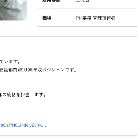
職種
PM業務 管理技術者
ています。
建設部門)向け高年収ポジションです。
）
体の統括を担当します。
管理
。
DNlOsPN6LMdeIyZ84w
援
評価