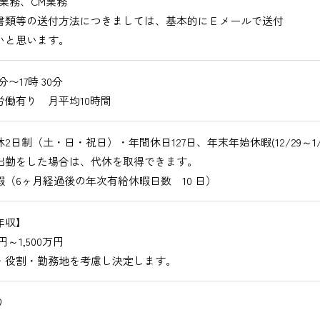
業務、CM業務
書類等の送付方法につきましては、基本的にＥメールで送付
いと思います。
0分〜17時 30分
労働有り 月平均10時間
2日制（土・日・祝日）・年間休日127日、年末年始休暇(12/29～1/3
出勤をした場合は、代休を取得できます。
暇（6ヶ月経過後の年次有給休暇日数 10 日）
年収】
万円～1,500万円
・役割・勤務地を考慮し決定します。
り