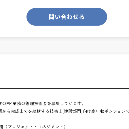
のあるお仕事です。
ります。
業務です。
問い合わせる
て、技術士の価値を最大限に発揮できます。
くてもよい職場環境
ンスを大切に致します。
クト全体の意思決定に関与できる
ジメント力が身につく
ス技術者として活躍できる
月経過された方が対象となります。
ジションを目指せる
合わせください。
きるキャリア領域
仕事
途ご相談ください。
業のPM業務の管理技術者を募集しています。
地方など）
画から完成までを統括する技術士(建設部門)向け高年収ポジション
びください。＞
業務（プロジェクト・マネジメント）