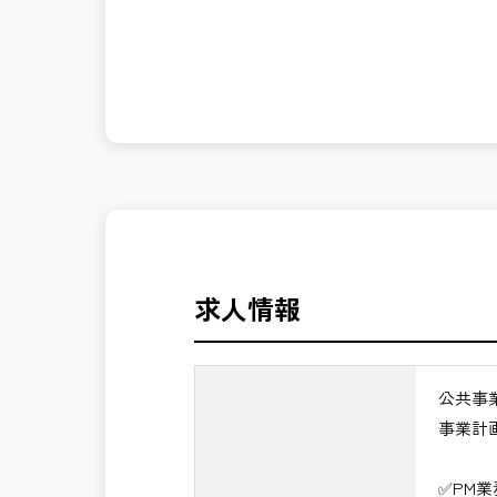
発注者側の立場で業務を行う、やりがい
長期的にお仕事が出来る方を募集してお
※事業全体を上流から担うマネジメント
公共事業を統括する中核ポジションとし
＼＼⭐働き方にもっと自由度を⭐／／
✅ストレスのない、上下関係を気にしな
✅PM業務の魅力
✅「仕事のやりがい」と「賃金」のバラ
・事業計画から完成までを担うプロジェ
・技術だけでなく経営・事業視点のマネ
⭐＝＝お祝い金100,000円＝＝⭐
・大規模公共事業の中核を担うハイクラ
※お祝い金の支給条件は、入社より3ヶ
・CM・設計・施工を統括する最上位ポ
その他支給条件の詳細については、問い
・年収1,200万円以上の高待遇が期待で
求人情報
→ 技術士としての価値を最大化できる
■勤務地について、ご希望のある方は別
国土交通省、地方自治体
公共事
（東北地方、関東地方、中部地方、近畿
事業計
■発注者支援業務＜希望する業務をお選
・＜急募＞工事監督支援業務
✅PM
・＜急募＞資料作成業務