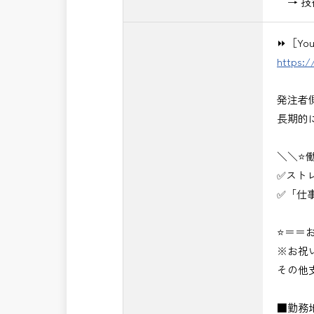
→ 技
⏩［Yo
https:
発注者
長期的
＼＼⭐
✅スト
✅「仕
⭐＝＝お
※お祝
その他
■勤務