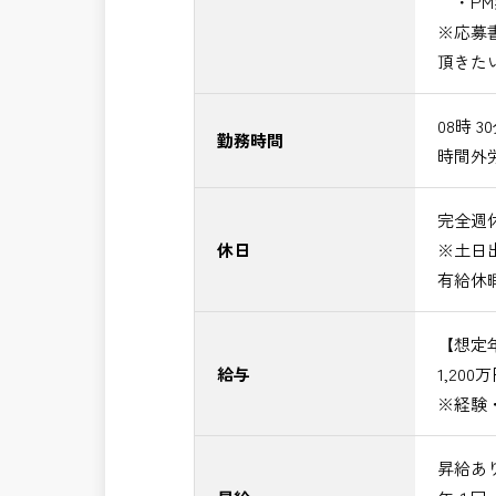
・PM
※応募
頂きた
08時 3
勤務時間
時間外
完全週休
休日
※土日
有給休
【想定
給与
1,200
※経験
昇給あ