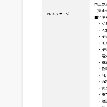
国土交
（東北
PRメッセージ
■発注
・＜急
・＜急
・NE
・NE
・NE
・電気
・積算
・設計
・河川
・道路
・調査
・施工
・建設