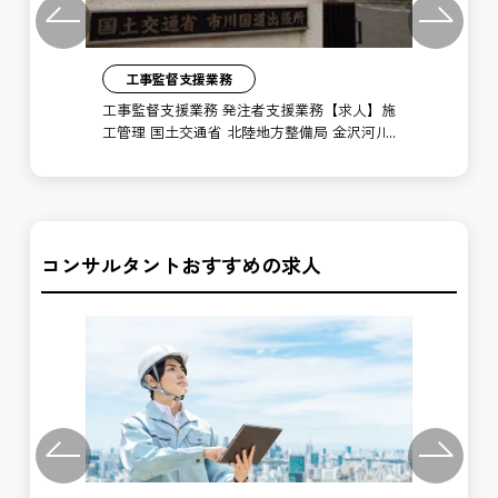
Previous
Next
工事監督支援業務
】施
工事監督支援業務 発注者支援業務【求人】施
工
河川
工管理 国土交通省 北陸地方整備局 金沢河川
工
国道事務所 白峰砂防出張所
国
コンサルタントおすすめの求人
Previous
Next