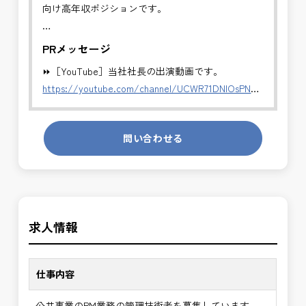
向け高年収ポジションです。
✅PM業務（プロジェクト・マネジメント）
PRメッセージ
事業計画から完成まで、プロジェクト全体の統括を
⏩［YouTube］当社社長の出演動画です。
担当します。
https://youtube.com/channel/UCWR71DNlOsPN6LMdeIyZ84
・全体スケジュール・事業費・リスクの管理
・発注方式や契約戦略の検討・調整
発注者側の立場で業務を行う、やりがいのあるお仕
・CM・設計・施工フェーズの統合管理
問い合わせる
事です。
・関係機関・住民・行政との合意形成支援
長期的にお仕事が出来る方を募集しております。
・事業推進に関する意思決定支援・成果評価
＼＼⭐働き方にもっと自由度を⭐／／
※事業全体を上流から担うマネジメント業務です。
✅ストレスのない、上下関係を気にしなくてもよい
公共事業を統括する中核ポジションとして、技術士
求人情報
職場環境
の価値を最大限に発揮できます。
✅「仕事のやりがい」と「賃金」のバランスを大切
に致します。
✅PM業務の魅力
仕事内容
・事業計画から完成までを担うプロジェクト全体の
⭐＝＝お祝い金100,000円＝＝⭐
意思決定に関与できる
公共事業のPM業務の管理技術者を募集しています。