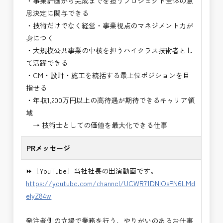
・事業計画から完成までを担うプロジェクト全体の意
・設計コンサルティング業務（数量算出、図面の
思決定に関与できる
修正など）
・技術だけでなく経営・事業視点のマネジメント力が
・河川巡視支援業務
身につく
・道路許認可審査・適正化指導業務
・大規模公共事業の中核を担うハイクラス技術者とし
・調査設計資料作成業務
て活躍できる
・施工体制調査員
・CM・設計・施工を統括する最上位ポジションを目
・建設プロジェクト・マネジメント業務
指せる
・PM業務、CM業務
・年収1,200万円以上の高待遇が期待できるキャリア領
※応募書類等の送付方法につきましては、基本的に
域
Ｅメールで送付
→ 技術士としての価値を最大化できる仕事
頂きたいと思います。
PRメッセージ
⏩［YouTube］当社社長の出演動画です。
https://youtube.com/channel/UCWR71DNlOsPN6LMd
eIyZ84w
発注者側の立場で業務を行う、やりがいのあるお仕事