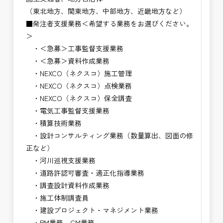
（東北地方、関東地方、中部地方、近畿地方など）
■発注者支援業務＜希望する業務をお選びください。
＞
・＜急募＞工事監督支援業務
・＜急募＞資料作成業務
・NEXCO（ネクスコ）施工管理
・NEXCO（ネクスコ）点検業務
・NEXCO（ネクスコ）保全調査
・電気工事監督支援業務
・積算技術業務
・設計コンサルティング業務（数量算出、図面の修
正など）
・河川巡視支援業務
・道路許認可審査・適正化指導業務
・調査設計資料作成業務
・施工体制調査員
・建設プロジェクト・マネジメント業務
・PM業務、CM業務