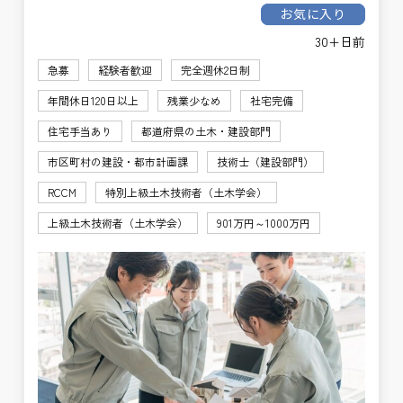
お気に入り
30+日前
急募
経験者歓迎
完全週休2日制
年間休日120日以上
残業少なめ
社宅完備
住宅手当あり
都道府県の土木・建設部門
市区町村の建設・都市計画課
技術士（建設部門）
RCCM
特別上級土木技術者（土木学会）
上級土木技術者（土木学会）
901万円～1000万円