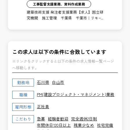
工事監督支援業務、資料作成業務
注者
建築技術支援 発注者支援業務【求人】国立研
土
局
究機関 施工管理 千葉県 千葉市｜リモー
支
ト勤務あり
博
この求人は以下の条件に合致しています
※リンクをクリックすると以下の条件の求人情報一覧ページ
へ移動します。
石川県
白山市
勤務地
PM(建設プロジェクト・マネジメント)業務
職種
正社員
雇用形態
急募
経験者歓迎
完全週休2日制
こだわり
年間休日120日以上
残業少なめ
社宅完備