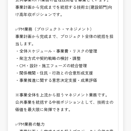
※お祝い金の支給条件は、入社より3ヶ月経過され
・技術だけでなく経営・事業視点のマネジメント力
事業計画から完成までを統括する技術士(建設部門)向
た方が対象となります。
が身につく
け高年収ポジションです。
その他支給条件の詳細については、問い合わせくだ
・大規模公共事業の中核を担うハイクラス技術者と
さい。
して活躍できる
✅PM業務（プロジェクト・マネジメント）
・CM・設計・施工を統括する最上位ポジションを
事業計画から完成まで、プロジェクト全体の統括を担
■勤務地について、ご希望のある方は別途ご相談く
目指せる
当します。
ださい。
・年収1,200万円以上の高待遇が期待できるキャリ
・全体スケジュール・事業費・リスクの管理
国土交通省、地方自治体
ア領域
・発注方式や契約戦略の検討・調整
（東北地方、関東地方、中部地方、近畿地方など）
→ 技術士としての価値を最大化できる仕事
・CM・設計・施工フェーズの統合管理
■発注者支援業務＜希望する業務をお選びくださ
・関係機関・住民・行政との合意形成支援
い。＞
・事業推進に関する意思決定支援・成果評価
・＜急募＞工事監督支援業務
・＜急募＞資料作成業務
※事業全体を上流から担うマネジメント業務です。
・NEXCO（ネクスコ）施工管理
公共事業を統括する中核ポジションとして、技術士の
・NEXCO（ネクスコ）点検業務
価値を最大限に発揮できます。
・NEXCO（ネクスコ）保全調査
・電気工事監督支援業務
✅PM業務の魅力
・積算技術業務