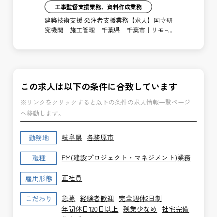
工事監督支援業務、資料作成業務
注者
建築技術支援 発注者支援業務【求人】国立研
土
局
究機関 施工管理 千葉県 千葉市｜リモー
支
ト勤務あり
博
この求人は以下の条件に合致しています
※リンクをクリックすると以下の条件の求人情報一覧ページ
へ移動します。
岐阜県
各務原市
勤務地
PM(建設プロジェクト・マネジメント)業務
職種
正社員
雇用形態
急募
経験者歓迎
完全週休2日制
こだわり
年間休日120日以上
残業少なめ
社宅完備