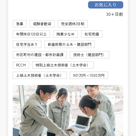
お気に入り
30+日前
急募
経験者歓迎
完全週休2日制
年間休日120日以上
残業少なめ
社宅完備
住宅手当あり
都道府県の土木・建設部門
市区町村の建設・都市計画課
技術士（建設部門）
RCCM
特別上級土木技術者（土木学会）
上級土木技術者（土木学会）
901万円～1000万円