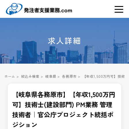
求人詳細
ホーム
>
絞込み検索
>
岐阜県
>
各務原市
>
【年収1,500万円可】技術
【岐阜県各務原市】【年収1,500万円
可】技術士(建設部門) PM業務 管理
技術者｜官公庁プロジェクト統括ポ
ジション