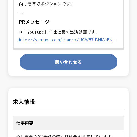
向け高年収ポジションです。
✅PM業務（プロジェクト・マネジメント）
PRメッセージ
事業計画から完成まで、プロジェクト全体の統括を
⏩［YouTube］当社社長の出演動画です。
担当します。
https://youtube.com/channel/UCWR71DNlOsPN6LMdeIyZ84
・全体スケジュール・事業費・リスクの管理
・発注方式や契約戦略の検討・調整
発注者側の立場で業務を行う、やりがいのあるお仕
・CM・設計・施工フェーズの統合管理
問い合わせる
事です。
・関係機関・住民・行政との合意形成支援
長期的にお仕事が出来る方を募集しております。
・事業推進に関する意思決定支援・成果評価
＼＼⭐働き方にもっと自由度を⭐／／
※事業全体を上流から担うマネジメント業務です。
✅ストレスのない、上下関係を気にしなくてもよい
公共事業を統括する中核ポジションとして、技術士
求人情報
職場環境
の価値を最大限に発揮できます。
✅「仕事のやりがい」と「賃金」のバランスを大切
に致します。
✅PM業務の魅力
仕事内容
・事業計画から完成までを担うプロジェクト全体の
⭐＝＝お祝い金100,000円＝＝⭐
意思決定に関与できる
公共事業のPM業務の管理技術者を募集しています。