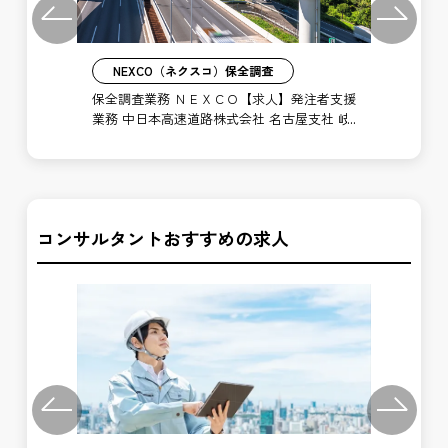
Previous
Next
NEXCO（ネクスコ）保全調査
業務
保全調査業務 ＮＥＸＣＯ【求人】発注者支援
施
阜保
業務 中日本高速道路株式会社 名古屋支社 岐
中
阜保全・サービスセンター
全
コンサルタントおすすめの求人
Previous
Next