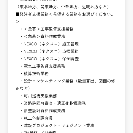
（東北地方、関東地方、中部地方、近畿地方など）
■発注者支援業務＜希望する業務をお選びください。
＞
・＜急募＞工事監督支援業務
・＜急募＞資料作成業務
・NEXCO（ネクスコ）施工管理
・NEXCO（ネクスコ）点検業務
・NEXCO（ネクスコ）保全調査
・電気工事監督支援業務
・積算技術業務
・設計コンサルティング業務（数量算出、図面の修
正など）
・河川巡視支援業務
・道路許認可審査・適正化指導業務
・調査設計資料作成業務
・施工体制調査員
・建設プロジェクト・マネジメント業務
・PM業務、CM業務