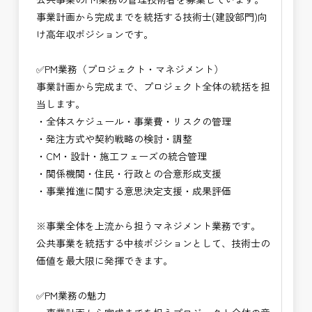
※お祝い金の支給条件は、入社より3ヶ月経過され
・技術だけでなく経営・事業視点のマネジメント力
事業計画から完成までを統括する技術士(建設部門)向
た方が対象となります。
が身につく
け高年収ポジションです。
その他支給条件の詳細については、問い合わせくだ
・大規模公共事業の中核を担うハイクラス技術者と
さい。
して活躍できる
✅PM業務（プロジェクト・マネジメント）
・CM・設計・施工を統括する最上位ポジションを
事業計画から完成まで、プロジェクト全体の統括を担
■勤務地について、ご希望のある方は別途ご相談く
目指せる
当します。
ださい。
・年収1,200万円以上の高待遇が期待できるキャリ
・全体スケジュール・事業費・リスクの管理
国土交通省、地方自治体
ア領域
・発注方式や契約戦略の検討・調整
（東北地方、関東地方、中部地方、近畿地方など）
→ 技術士としての価値を最大化できる仕事
・CM・設計・施工フェーズの統合管理
■発注者支援業務＜希望する業務をお選びくださ
・関係機関・住民・行政との合意形成支援
い。＞
・事業推進に関する意思決定支援・成果評価
・＜急募＞工事監督支援業務
・＜急募＞資料作成業務
※事業全体を上流から担うマネジメント業務です。
・NEXCO（ネクスコ）施工管理
公共事業を統括する中核ポジションとして、技術士の
・NEXCO（ネクスコ）点検業務
価値を最大限に発揮できます。
・NEXCO（ネクスコ）保全調査
・電気工事監督支援業務
✅PM業務の魅力
・積算技術業務