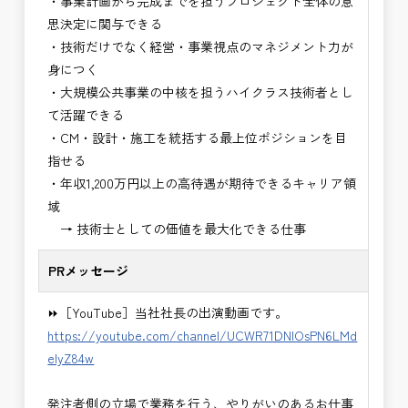
・事業計画から完成までを担うプロジェクト全体の意
・設計コンサルティング業務（数量算出、図面の
思決定に関与できる
修正など）
・技術だけでなく経営・事業視点のマネジメント力が
・河川巡視支援業務
身につく
・道路許認可審査・適正化指導業務
・大規模公共事業の中核を担うハイクラス技術者とし
・調査設計資料作成業務
て活躍できる
・施工体制調査員
・CM・設計・施工を統括する最上位ポジションを目
・建設プロジェクト・マネジメント業務
指せる
・PM業務、CM業務
・年収1,200万円以上の高待遇が期待できるキャリア領
※応募書類等の送付方法につきましては、基本的に
域
Ｅメールで送付
→ 技術士としての価値を最大化できる仕事
頂きたいと思います。
PRメッセージ
⏩［YouTube］当社社長の出演動画です。
https://youtube.com/channel/UCWR71DNlOsPN6LMd
eIyZ84w
発注者側の立場で業務を行う、やりがいのあるお仕事