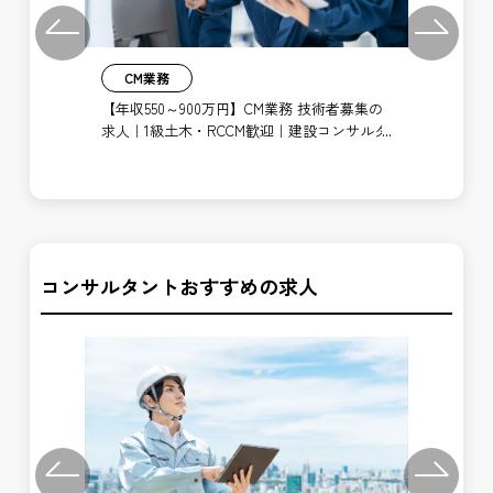
Previous
Next
CM業務
 CM
【年収550～900万円】CM業務 技術者募集の
者支
求人｜1級土木・RCCM歓迎｜建設コンサルタ
【年
ント経験者歓迎
求
者
コンサルタントおすすめの求人
Previous
Next