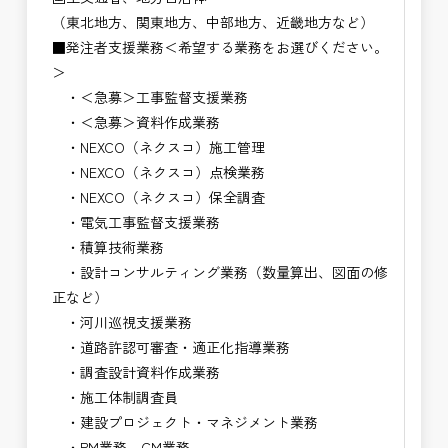
（東北地方、関東地方、中部地方、近畿地方など）
■発注者支援業務＜希望する業務をお選びください。
＞
・＜急募＞工事監督支援業務
・＜急募＞資料作成業務
・NEXCO（ネクスコ）施工管理
・NEXCO（ネクスコ）点検業務
・NEXCO（ネクスコ）保全調査
・電気工事監督支援業務
・積算技術業務
・設計コンサルティング業務（数量算出、図面の修
正など）
・河川巡視支援業務
・道路許認可審査・適正化指導業務
・調査設計資料作成業務
・施工体制調査員
・建設プロジェクト・マネジメント業務
・PM業務、CM業務