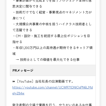
・事業計画から完成までを担うプロジェクト全体の意
・設計コンサルティング業務（数量算出、図面の
思決定に関与できる
修正など）
・技術だけでなく経営・事業視点のマネジメント力が
・河川巡視支援業務
身につく
・道路許認可審査・適正化指導業務
・大規模公共事業の中核を担うハイクラス技術者とし
・調査設計資料作成業務
て活躍できる
・施工体制調査員
・CM・設計・施工を統括する最上位ポジションを目
・建設プロジェクト・マネジメント業務
指せる
・PM業務、CM業務
・年収1,200万円以上の高待遇が期待できるキャリア領
※応募書類等の送付方法につきましては、基本的に
域
Ｅメールで送付
→ 技術士としての価値を最大化できる仕事
頂きたいと思います。
PRメッセージ
⏩［YouTube］当社社長の出演動画です。
https://youtube.com/channel/UCWR71DNlOsPN6LMd
eIyZ84w
発注者側の立場で業務を行う、やりがいのあるお仕事