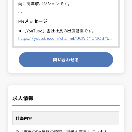
向け高年収ポジションです。
✅PM業務（プロジェクト・マネジメント）
PRメッセージ
事業計画から完成まで、プロジェクト全体の統括を
⏩［YouTube］当社社長の出演動画です。
担当します。
https://youtube.com/channel/UCWR71DNlOsPN6LMdeIyZ84
・全体スケジュール・事業費・リスクの管理
・発注方式や契約戦略の検討・調整
発注者側の立場で業務を行う、やりがいのあるお仕
・CM・設計・施工フェーズの統合管理
問い合わせる
事です。
・関係機関・住民・行政との合意形成支援
長期的にお仕事が出来る方を募集しております。
・事業推進に関する意思決定支援・成果評価
＼＼⭐働き方にもっと自由度を⭐／／
※事業全体を上流から担うマネジメント業務です。
✅ストレスのない、上下関係を気にしなくてもよい
公共事業を統括する中核ポジションとして、技術士
求人情報
職場環境
の価値を最大限に発揮できます。
✅「仕事のやりがい」と「賃金」のバランスを大切
に致します。
✅PM業務の魅力
仕事内容
・事業計画から完成までを担うプロジェクト全体の
⭐＝＝お祝い金100,000円＝＝⭐
意思決定に関与できる
公共事業のPM業務の管理技術者を募集しています。