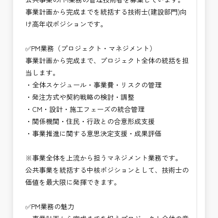
※お祝い金の支給条件は、入社より3ヶ月経過され
・技術だけでなく経営・事業視点のマネジメント力
事業計画から完成までを統括する技術士(建設部門)向
た方が対象となります。
が身につく
け高年収ポジションです。
その他支給条件の詳細については、問い合わせくだ
・大規模公共事業の中核を担うハイクラス技術者と
さい。
して活躍できる
✅PM業務（プロジェクト・マネジメント）
・CM・設計・施工を統括する最上位ポジションを
事業計画から完成まで、プロジェクト全体の統括を担
■勤務地について、ご希望のある方は別途ご相談く
目指せる
当します。
ださい。
・年収1,200万円以上の高待遇が期待できるキャリ
・全体スケジュール・事業費・リスクの管理
国土交通省、地方自治体
ア領域
・発注方式や契約戦略の検討・調整
（東北地方、関東地方、中部地方、近畿地方など）
→ 技術士としての価値を最大化できる仕事
・CM・設計・施工フェーズの統合管理
■発注者支援業務＜希望する業務をお選びくださ
・関係機関・住民・行政との合意形成支援
い。＞
・事業推進に関する意思決定支援・成果評価
・＜急募＞工事監督支援業務
・＜急募＞資料作成業務
※事業全体を上流から担うマネジメント業務です。
・NEXCO（ネクスコ）施工管理
公共事業を統括する中核ポジションとして、技術士の
・NEXCO（ネクスコ）点検業務
価値を最大限に発揮できます。
・NEXCO（ネクスコ）保全調査
・電気工事監督支援業務
✅PM業務の魅力
・積算技術業務