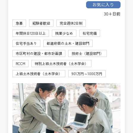
お気に入り
30+日前
急募
経験者歓迎
完全週休2日制
年間休日120日以上
残業少なめ
社宅完備
住宅手当あり
都道府県の土木・建設部門
市区町村の建設・都市計画課
技術士（建設部門）
RCCM
特別上級土木技術者（土木学会）
上級土木技術者（土木学会）
901万円～1000万円