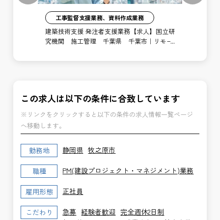
工事監督支援業務、資料作成業務
注者
建築技術支援 発注者支援業務【求人】国立研
土
局
究機関 施工管理 千葉県 千葉市｜リモー
支
ト勤務あり
博
この求人は以下の条件に合致しています
※リンクをクリックすると以下の条件の求人情報一覧ページ
へ移動します。
静岡県
牧之原市
勤務地
PM(建設プロジェクト・マネジメント)業務
職種
正社員
雇用形態
急募
経験者歓迎
完全週休2日制
こだわり