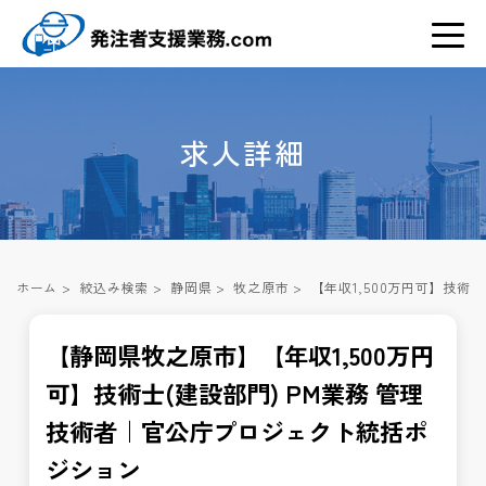
求人詳細
ホーム
>
絞込み検索
>
静岡県
>
牧之原市
>
【年収1,500万円可】技術
【静岡県牧之原市】【年収1,500万円
可】技術士(建設部門) PM業務 管理
技術者｜官公庁プロジェクト統括ポ
ジション