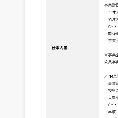
事業計
・NEXCO（ネクスコ）施工管理
・全体
・NEXCO（ネクスコ）点検業務
・発注
・NEXCO（ネクスコ）保全調査
・CM
・電気工事監督支援業務
・関係
・積算技術業務
・事業
・設計コンサルティング業務（数量算
仕事内容
・河川巡視支援業務
※事業
・道路許認可審査・適正化指導業務
公共事
・調査設計資料作成業務
・施工体制調査員
✅PM
・建設プロジェクト・マネジメント業
・事業
・PM業務、CM業務
・技術
※応募書類等の送付方法につきましては
・大規
頂きたいと思います。
・CM
・年収