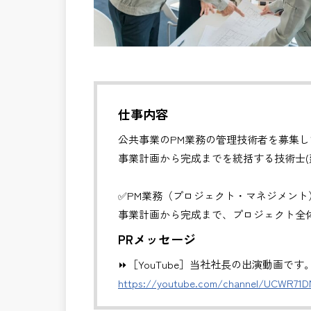
仕事内容
公共事業のPM業務の管理技術者を募集し
事業計画から完成までを統括する技術士(
✅PM業務（プロジェクト・マネジメント
事業計画から完成まで、プロジェクト全
・全体スケジュール・事業費・リスクの
PRメッセージ
・発注方式や契約戦略の検討・調整
⏩［YouTube］当社社長の出演動画です
・CM・設計・施工フェーズの統合管理
https://youtube.com/channel/UCWR71
・関係機関・住民・行政との合意形成支
・事業推進に関する意思決定支援・成果