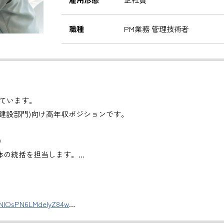
職種
PM業務 管理技術者
ています。
建設部門)向け高年収ポジションです。
）
体の統括を担当します。
管理
。
DNlOsPN6LMdeIyZ84w
援
評価