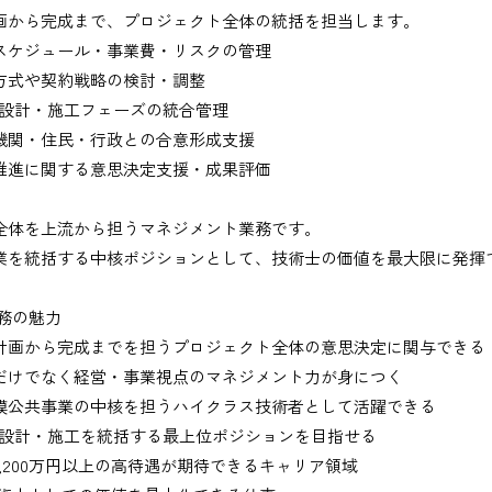
画から完成まで、プロジェクト全体の統括を担当します。
スケジュール・事業費・リスクの管理
方式や契約戦略の検討・調整
・設計・施工フェーズの統合管理
機関・住民・行政との合意形成支援
推進に関する意思決定支援・成果評価
出、図面の修正など）
全体を上流から担うマネジメント業務です。
業を統括する中核ポジションとして、技術士の価値を最大限に発揮
業務の魅力
務
計画から完成までを担うプロジェクト全体の意思決定に関与できる
だけでなく経営・事業視点のマネジメント力が身につく
、基本的にＥメールで送付
模公共事業の中核を担うハイクラス技術者として活躍できる
・設計・施工を統括する最上位ポジションを目指せる
1,200万円以上の高待遇が期待できるキャリア領域