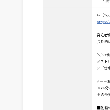
→ 技
⏩［Yo
https:
発注者
長期的
＼＼⭐
✅スト
✅「仕
⭐＝＝お
※お祝
その他
■勤務