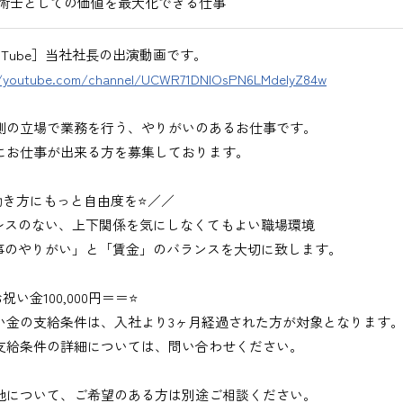
術士としての価値を最大化できる仕事
uTube］当社社長の出演動画です。
//youtube.com/channel/UCWR71DNlOsPN6LMdeIyZ84w
側の立場で業務を行う、やりがいのあるお仕事です。
にお仕事が出来る方を募集しております。
働き方にもっと自由度を⭐／／
レスのない、上下関係を気にしなくてもよい職場環境
事のやりがい」と「賃金」のバランスを大切に致します。
祝い金100,000円＝＝⭐
い金の支給条件は、入社より3ヶ月経過された方が対象となります
支給条件の詳細については、問い合わせください。
地について、ご希望のある方は別途ご相談ください。