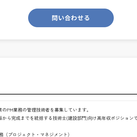
のあるお仕事です。
ります。
業務です。
問い合わせる
て、技術士の価値を最大限に発揮できます。
くてもよい職場環境
ンスを大切に致します。
クト全体の意思決定に関与できる
ジメント力が身につく
ス技術者として活躍できる
月経過された方が対象となります。
ジションを目指せる
合わせください。
きるキャリア領域
仕事
途ご相談ください。
業のPM業務の管理技術者を募集しています。
地方など）
画から完成までを統括する技術士(建設部門)向け高年収ポジション
びください。＞
業務（プロジェクト・マネジメント）