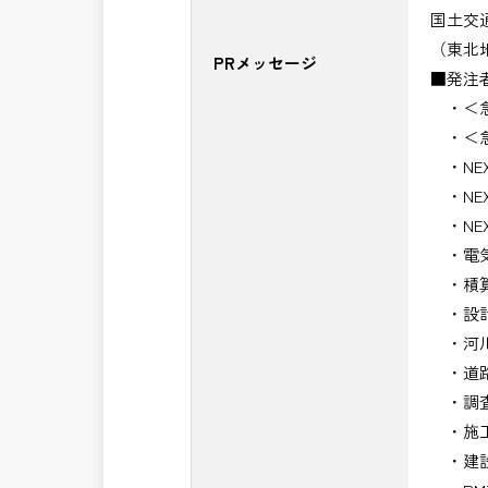
国土交
（東北
PRメッセージ
■発注
・＜急
・＜急
・NE
・NE
・NE
・電気
・積算
・設計
・河川
・道路
・調査
・施工
・建設