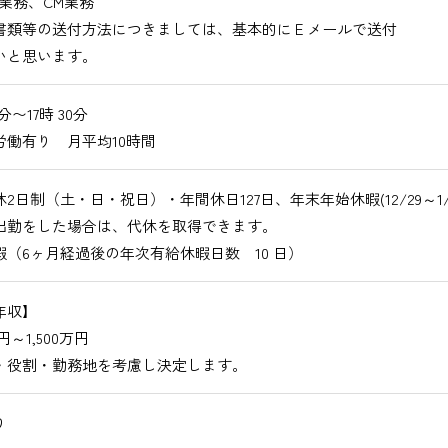
業務、CM業務
書類等の送付方法につきましては、基本的にＥメールで送付
いと思います。
0分〜17時 30分
労働有り 月平均10時間
2日制（土・日・祝日）・年間休日127日、年末年始休暇(12/29～1/3
出勤をした場合は、代休を取得できます。
暇（6ヶ月経過後の年次有給休暇日数 10 日）
年収】
万円～1,500万円
・役割・勤務地を考慮し決定します。
り