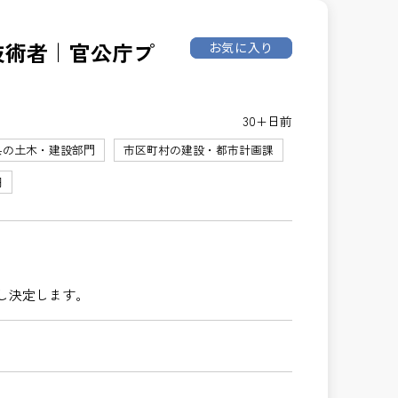
理技術者｜官公庁プ
お気に入り
30+日前
県の土木・建設部門
市区町村の建設・都市計画課
円
し決定します。