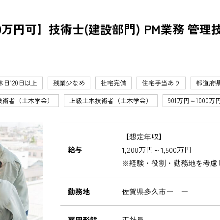
0万円可】技術士(建設部門) PM業務 管
休日120日以上
残業少なめ
社宅完備
住宅手当あり
都道府
技術者（土木学会）
上級土木技術者（土木学会）
901万円～1000万
【想定年収】
給与
1,200万円～1,500万円
※経験・役割・勤務地を考慮
勤務地
佐賀県多久市ー ー
雇用形態
正社員