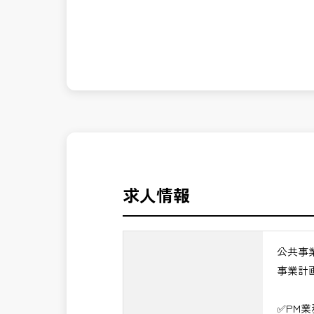
発注者側の立場で業務を行う、やりがい
長期的にお仕事が出来る方を募集してお
※事業全体を上流から担うマネジメント
公共事業を統括する中核ポジションとし
＼＼⭐働き方にもっと自由度を⭐／／
✅ストレスのない、上下関係を気にしな
✅PM業務の魅力
✅「仕事のやりがい」と「賃金」のバラ
・事業計画から完成までを担うプロジェ
・技術だけでなく経営・事業視点のマネ
⭐＝＝お祝い金100,000円＝＝⭐
・大規模公共事業の中核を担うハイクラ
※お祝い金の支給条件は、入社より3ヶ
・CM・設計・施工を統括する最上位ポ
その他支給条件の詳細については、問い
・年収1,200万円以上の高待遇が期待で
求人情報
→ 技術士としての価値を最大化できる
■勤務地について、ご希望のある方は別
国土交通省、地方自治体
公共事
（東北地方、関東地方、中部地方、近畿
事業計
■発注者支援業務＜希望する業務をお選
・＜急募＞工事監督支援業務
✅PM
・＜急募＞資料作成業務