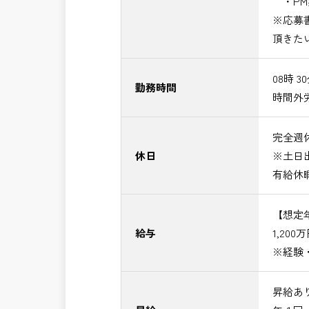
・PM
※応募
頂きた
08時 3
勤務時間
時間外
完全週休
休日
※土日
有給休
【想定
給与
1,200
※経験
昇給あ