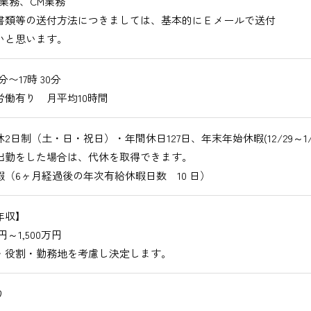
業務、CM業務
書類等の送付方法につきましては、基本的にＥメールで送付
いと思います。
0分〜17時 30分
労働有り 月平均10時間
2日制（土・日・祝日）・年間休日127日、年末年始休暇(12/29～1/3
出勤をした場合は、代休を取得できます。
暇（6ヶ月経過後の年次有給休暇日数 10 日）
年収】
万円～1,500万円
・役割・勤務地を考慮し決定します。
り