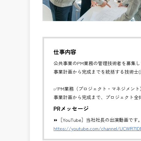
仕事内容
公共事業のPM業務の管理技術者を募集し
事業計画から完成までを統括する技術士(
✅PM業務（プロジェクト・マネジメント
事業計画から完成まで、プロジェクト全
・全体スケジュール・事業費・リスクの
PRメッセージ
・発注方式や契約戦略の検討・調整
⏩［YouTube］当社社長の出演動画です
・CM・設計・施工フェーズの統合管理
https://youtube.com/channel/UCWR71
・関係機関・住民・行政との合意形成支
・事業推進に関する意思決定支援・成果