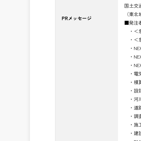
国土交
（東北
PRメッセージ
■発注
・＜急
・＜急
・NE
・NE
・NE
・電気
・積算
・設計
・河川
・道路
・調査
・施工
・建設