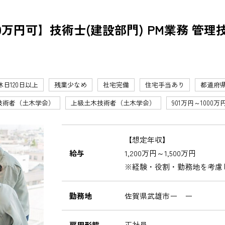
0万円可】技術士(建設部門) PM業務 管
休日120日以上
残業少なめ
社宅完備
住宅手当あり
都道府
技術者（土木学会）
上級土木技術者（土木学会）
901万円～1000万
【想定年収】
給与
1,200万円～1,500万円
※経験・役割・勤務地を考慮
勤務地
佐賀県武雄市ー ー
雇用形態
正社員