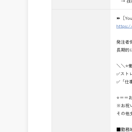
→ 技
⏩［Yo
https:
発注者
長期的
＼＼⭐
✅スト
✅「仕
⭐＝＝お
※お祝
その他
■勤務