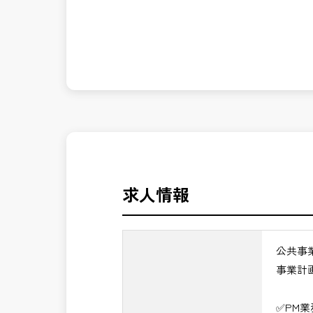
発注者側の立場で業務を行う、やりがい
長期的にお仕事が出来る方を募集してお
※事業全体を上流から担うマネジメント
公共事業を統括する中核ポジションとし
＼＼⭐働き方にもっと自由度を⭐／／
✅ストレスのない、上下関係を気にしな
✅PM業務の魅力
✅「仕事のやりがい」と「賃金」のバラ
・事業計画から完成までを担うプロジェ
・技術だけでなく経営・事業視点のマネ
⭐＝＝お祝い金100,000円＝＝⭐
・大規模公共事業の中核を担うハイクラ
※お祝い金の支給条件は、入社より3ヶ
・CM・設計・施工を統括する最上位ポ
その他支給条件の詳細については、問い
・年収1,200万円以上の高待遇が期待で
求人情報
→ 技術士としての価値を最大化できる
■勤務地について、ご希望のある方は別
国土交通省、地方自治体
公共事
（東北地方、関東地方、中部地方、近畿
事業計
■発注者支援業務＜希望する業務をお選
・＜急募＞工事監督支援業務
✅PM
・＜急募＞資料作成業務