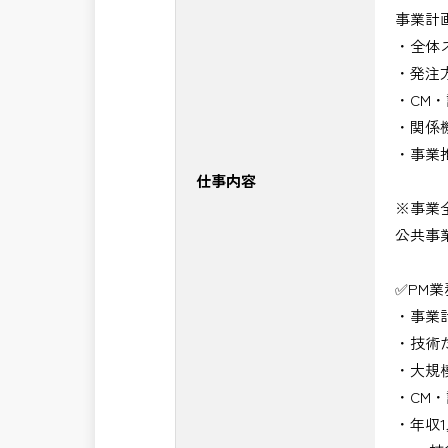
事業計
・NEXCO（ネクスコ）施工管理
・全体
・NEXCO（ネクスコ）点検業務
・発注
・NEXCO（ネクスコ）保全調査
・CM
・電気工事監督支援業務
・関係
・積算技術業務
・事業
・設計コンサルティング業務（数量算
仕事内容
・河川巡視支援業務
※事業
・道路許認可審査・適正化指導業務
公共事
・調査設計資料作成業務
・施工体制調査員
✅PM
・建設プロジェクト・マネジメント業
・事業
・PM業務、CM業務
・技術
※応募書類等の送付方法につきましては
・大規
頂きたいと思います。
・CM
・年収