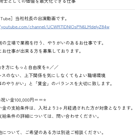
術士としての価値を最大化できる仕事
uTube］当社社長の出演動画です。
//youtube.com/channel/UCWR71DNlOsPN6LMdeIyZ84w
側の立場で業務を行う、やりがいのあるお仕事です。
にお仕事が出来る方を募集しております。
働き方にもっと自由度を⭐／／
レスのない、上下関係を気にしなくてもよい職場環境
事のやりがい」と「賃金」のバランスを大切に致します。
祝い金100,000円＝＝⭐
い金の支給条件は、入社より3ヶ月経過された方が対象となります
支給条件の詳細については、問い合わせください。
地について、ご希望のある方は別途ご相談ください。