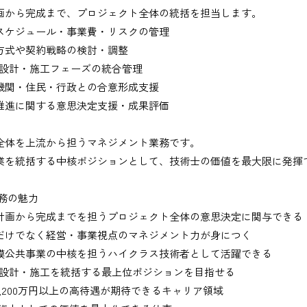
画から完成まで、プロジェクト全体の統括を担当します。
スケジュール・事業費・リスクの管理
方式や契約戦略の検討・調整
・設計・施工フェーズの統合管理
機関・住民・行政との合意形成支援
推進に関する意思決定支援・成果評価
出、図面の修正など）
全体を上流から担うマネジメント業務です。
業を統括する中核ポジションとして、技術士の価値を最大限に発揮
業務の魅力
務
計画から完成までを担うプロジェクト全体の意思決定に関与できる
だけでなく経営・事業視点のマネジメント力が身につく
、基本的にＥメールで送付
模公共事業の中核を担うハイクラス技術者として活躍できる
・設計・施工を統括する最上位ポジションを目指せる
1,200万円以上の高待遇が期待できるキャリア領域