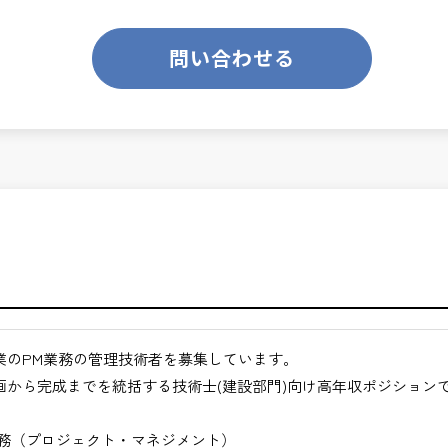
のあるお仕事です。
ります。
業務です。
問い合わせる
て、技術士の価値を最大限に発揮できます。
くてもよい職場環境
ンスを大切に致します。
クト全体の意思決定に関与できる
ジメント力が身につく
ス技術者として活躍できる
月経過された方が対象となります。
ジションを目指せる
合わせください。
きるキャリア領域
仕事
途ご相談ください。
業のPM業務の管理技術者を募集しています。
地方など）
画から完成までを統括する技術士(建設部門)向け高年収ポジション
びください。＞
業務（プロジェクト・マネジメント）