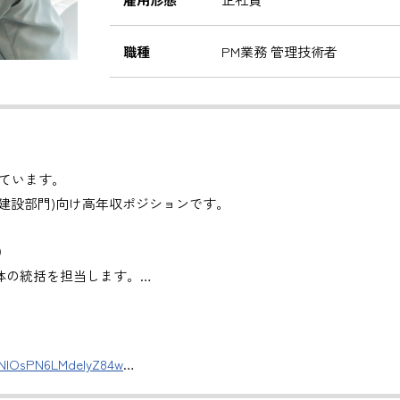
職種
PM業務 管理技術者
ています。
建設部門)向け高年収ポジションです。
）
体の統括を担当します。
管理
。
DNlOsPN6LMdeIyZ84w
援
評価