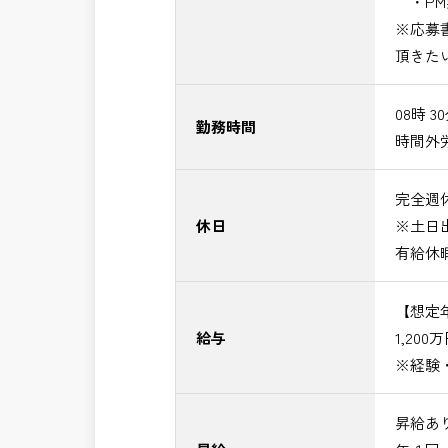
・PM
※応募
頂きた
08時 3
勤務時間
時間外
完全週休
休日
※土日
有給休
【想定
給与
1,200
※経験
昇給あ