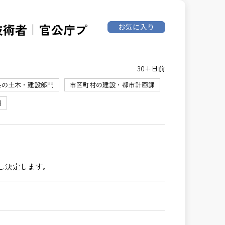
理技術者｜官公庁プ
お気に入り
30+日前
県の土木・建設部門
市区町村の建設・都市計画課
円
し決定します。