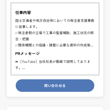
仕事内容
国土交通省や地方自治体においての発注者支援業務
に従事します。
✅発注者側の立場で工事の監督補助、施工状況の照
合・把握
✅関係機関との協議・調整に必要な資料の作成等
PRメッセージ
工事発注者を支援する業務に従事し、施工管理や品
⏩［YouTube］当社社長が動画で説明しておりま
質管理、設計変
す。
更などの支援を行います。
https://youtube.com/channel/UCWR71DNlOsPN6LMdeIyZ84
※基本的に、土日祝祭日は、休日となります。
問い合わせる
発注者側の立場で業務を行う、やりがいのあるお仕
＊受注が多く、増員募集しております。
事です。
長期的にお仕事が出来る方を募集しております。
発注者支援業務は、社会基盤を支える大切な仕事で
す。専門性を磨きながら、やりがいを感じられるこ