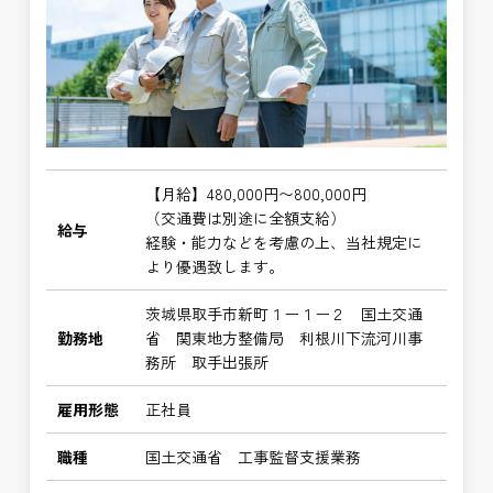
【月給】480,000円〜800,000円
（交通費は別途に全額支給）
給与
経験・能力などを考慮の上、当社規定に
より優遇致します。
茨城県取手市新町１ー１ー２ 国土交通
勤務地
省 関東地方整備局 利根川下流河川事
務所 取手出張所
雇用形態
正社員
職種
国土交通省 工事監督支援業務