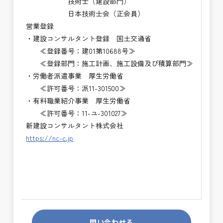
技術士（建設部門）
日本技術士会（正会員）
営業登録
・建設コンサルタント登録 国土交通省
≪登録番号：建01第10688号≫
≪登録部門：施工計画、施工設備及び積算部門≫
・労働者派遣事業 厚生労働省
≪許可番号：派11-301500≫
・有料職業紹介事業 厚生労働省
≪許可番号：11-ユ-301027≫
新建設コンサルタント株式会社
https://nc-c.jp
問い合わせる