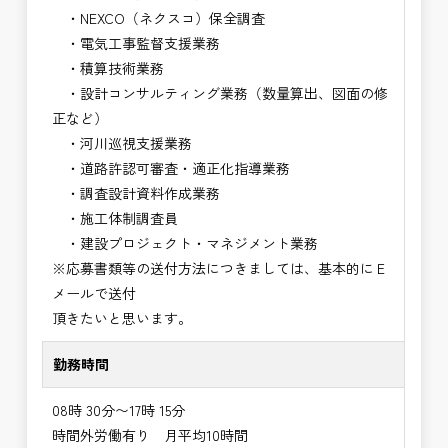
・NEXCO（ネクスコ）保全調査
・電気工事監督支援業務
・積算技術業務
・設計コンサルティング業務（数量算出、図面の修
正など）
・河川巡視支援業務
・道路許認可審査・適正化指導業務
・調査設計資料作成業務
・施工体制調査員
・建設プロジェクト・マネジメント業務
※応募書類等の送付方法につきましては、基本的にＥ
メールで送付
頂きたいと思います。
勤務時間
08時 30分〜17時 15分
時間外労働有り 月平均10時間