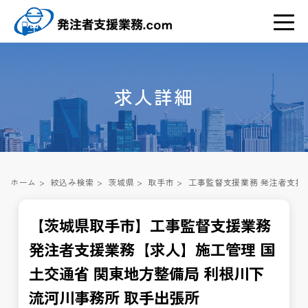
求人詳細
ホーム
>
絞込み検索
>
茨城県
>
取手市
>
工事監督支援業務 発注者支援
【茨城県取手市】工事監督支援業務
発注者支援業務【求人】施工管理 国
土交通省 関東地方整備局 利根川下
流河川事務所 取手出張所