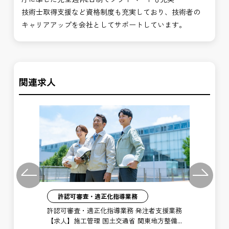
技術士取得支援など資格制度も充実しており、技術者の
キャリアアップを会社としてサポートしています。
関連求人
Previous
Next
許認可審査・適正化指導業務
】施
許認可審査・適正化指導業務 発注者支援業務
許
河川
【求人】施工管理 国土交通省 関東地方整備
【