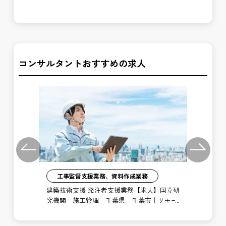
局 利根川下流河川事務所 取手出張所
局
コンサルタントおすすめの求人
Previous
Next
工事監督支援業務、資料作成業務
注者
建築技術支援 発注者支援業務【求人】国立研
土
局
究機関 施工管理 千葉県 千葉市｜リモー
支
ト勤務あり
博