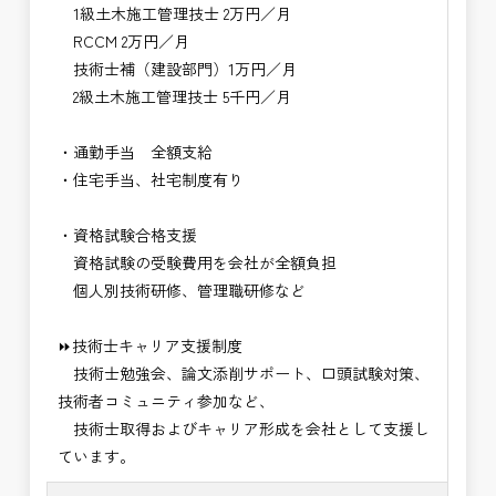
1級土木施工管理技士 2万円／月
RCCM 2万円／月
技術士補（建設部門）1万円／月
2級土木施工管理技士 5千円／月
・通勤手当 全額支給
・住宅手当、社宅制度有り
・資格試験合格支援
資格試験の受験費用を会社が全額負担
個人別技術研修、管理職研修など
⏩技術士キャリア支援制度
技術士勉強会、論文添削サポート、口頭試験対策、
技術者コミュニティ参加など、
技術士取得およびキャリア形成を会社として支援し
ています。