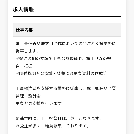
＼＼⭐働き方にもっと自由度を⭐／／
の環境で、私たちと一緒に未来を築いていきません
求人情報
✅ストレスのない、上下関係を気にしなくてもよい
か？
職場環境
✅「仕事のやりがい」と「賃金」のバランスを大切
仕事内容
に致します。
国土交通省や地方自治体においての発注者支援業務に
⭐＝＝お祝い金100,000円＝＝⭐
従事します。
※お祝い金の支給条件は、入社より3ヶ月経過され
✅発注者側の立場で工事の監督補助、施工状況の照
た方が対象となります。
合・把握
その他支給条件の詳細については、問い合わせくだ
✅関係機関との協議・調整に必要な資料の作成等
さい。
工事発注者を支援する業務に従事し、施工管理や品質
■勤務地について、ご希望のある方は別途ご相談く
管理、設計変
ださい。
更などの支援を行います。
国土交通省、地方自治体
（東北地方、関東地方、中部地方、近畿地方など）
※基本的に、土日祝祭日は、休日となります。
■発注者支援業務＜希望する業務をお選びくださ
＊受注が多く、増員募集しております。
い。＞