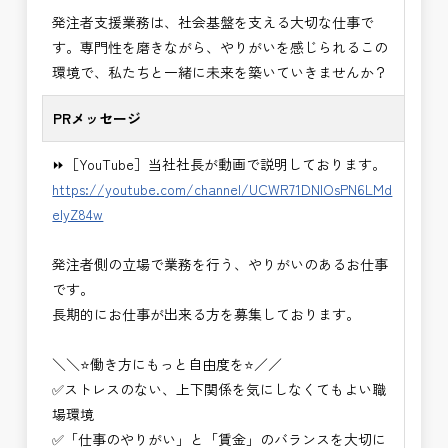
・＜急募＞工事監督支援業務
発注者支援業務は、社会基盤を支える大切な仕事で
・＜急募＞資料作成業務
す。専門性を磨きながら、やりがいを感じられるこの
・NEXCO（ネクスコ）施工管理
環境で、私たちと一緒に未来を築いていきませんか？
・NEXCO（ネクスコ）点検業務
・NEXCO（ネクスコ）保全調査
PRメッセージ
・電気工事監督支援業務
・積算技術業務
⏩［YouTube］当社社長が動画で説明しております。
・設計コンサルティング業務（数量算出、図面の
https://youtube.com/channel/UCWR71DNlOsPN6LMd
修正など）
eIyZ84w
・河川巡視支援業務
・道路許認可審査・適正化指導業務
発注者側の立場で業務を行う、やりがいのあるお仕事
・調査設計資料作成業務
です。
・施工体制調査員
長期的にお仕事が出来る方を募集しております。
・建設プロジェクト・マネジメント業務
※応募書類等の送付方法につきましては、基本的に
＼＼⭐働き方にもっと自由度を⭐／／
Ｅメールで送付
✅ストレスのない、上下関係を気にしなくてもよい職
頂きたいと思います。
場環境
✅「仕事のやりがい」と「賃金」のバランスを大切に