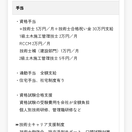
手当
・資格手当
⭐技術士 5万円／月＋技術士合格祝い金 30万円支給
1級土木施工管理技士 2万円／月
RCCM 2万円／月
技術士補（建設部門）1万円／月
2級土木施工管理技士 5千円／月
・通勤手当 全額支給
・住宅手当、社宅制度有り
・資格試験合格支援
資格試験の受験費用を会社が全額負担
個人別技術研修、管理職研修など
⏩技術士キャリア支援制度
技術士勉強会、論文添削サポート、口頭試験対策、