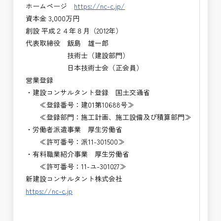
ホームページ
https://nc-c.jp/
資本金 3,000万円
創設 平成２４年８月（2012年）
代表取締役 飯島 雄一郎
技術士（建設部門）
日本技術士会（正会員）
営業登録
・建設コンサルタント登録 国土交通省
≪登録番号：建01第10688号≫
≪登録部門：施工計画、施工設備及び積算部門≫
・労働者派遣事業 厚生労働省
≪許可番号：派11-301500≫
・有料職業紹介事業 厚生労働省
≪許可番号：11-ユ-301027≫
新建設コンサルタント株式会社
https://nc-c.jp