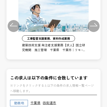
Previous
Next
工事監督支援業務、資料作成業務
注者
建築技術支援 発注者支援業務【求人】国立研
土
局
究機関 施工管理 千葉県 千葉市｜リモー
支
ト勤務あり
博
この求人は以下の条件に合致しています
※リンクをクリックすると以下の条件の求人情報一覧ページ
へ移動します。
千葉県
四街道市
勤務地