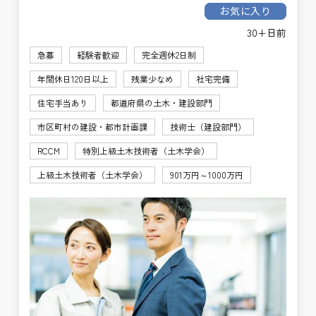
お気に入り
30+日前
急募
経験者歓迎
完全週休2日制
年間休日120日以上
残業少なめ
社宅完備
住宅手当あり
都道府県の土木・建設部門
市区町村の建設・都市計画課
技術士（建設部門）
RCCM
特別上級土木技術者（土木学会）
上級土木技術者（土木学会）
901万円～1000万円