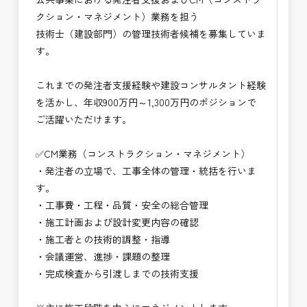
※お祝い金の支給条件は、入社より3ヶ月経過され
上流のマネジメントに挑戦できます。
クション・マネジメント）業務を担う
た方が対象となります。
技術士（建設部門）の管理技術者候補を募集していま
その他支給条件の詳細については、問い合わせくだ
✅CM業務の魅力
す。
さい。
・発注者の立場で工事全体をコントロールできるや
りがい
これまでの発注者支援経験や建設コンサルタント経験
■勤務地について、ご希望のある方は別途ご相談く
・建設コンサルタント経験を活かしながらより上流
を活かし、年収900万円～1,300万円のポジションで
ださい。
のマネジメント業務に関われる
ご活躍いただけます。
国土交通省、地方自治体
・品質・工程・コストを総合的に判断する高度な技
（東北地方、関東地方、中部地方、近畿地方など）
術者として成長できる
✅CM業務（コンストラクション・マネジメント）
■発注者支援業務＜希望する業務をお選びくださ
・公共インフラ整備を支える社会貢献性の高い仕事
・発注者の立場で、工事全体の管理・統括を行いま
い。＞
・管理技術者として年収アップ・安定したキャリア
す。
・＜急募＞工事監督支援業務
形成が可能
・工事費・工程・品質・安全の総合管理
・＜急募＞資料作成業務
→ 建設コンサルタント経験を次のステージへ高
・施工計画および設計変更内容の確認
・NEXCO（ネクスコ）施工管理
められる仕事
・施工者との技術的調整・指導
・NEXCO（ネクスコ）点検業務
・会議運営、進捗・課題の整理
・NEXCO（ネクスコ）保全調査
・完成検査から引渡しまでの技術支援
・電気工事監督支援業務
・積算技術業務