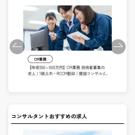
Previous
Next
CM業務
【年収550～900万円】CM業務 技術者募集の
求人｜1級土木・RCCM歓迎｜建設コンサルタ
M業
【年
ント経験者歓迎
ポジ
求
者
コンサルタントおすすめの求人