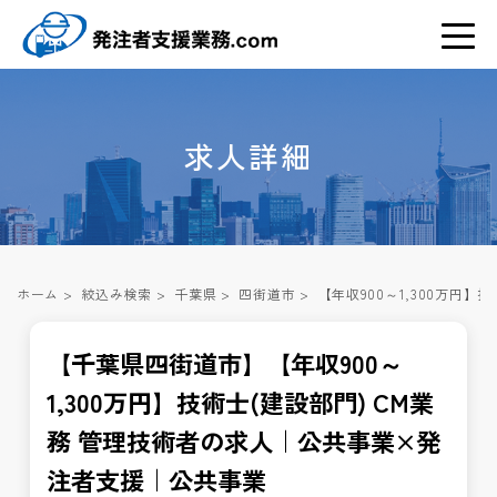
求人詳細
ホーム
>
絞込み検索
>
千葉県
>
四街道市
>
【年収900～1,300万円
【千葉県四街道市】【年収900～
1,300万円】技術士(建設部門) CM業
務 管理技術者の求人｜公共事業×発
注者支援｜公共事業