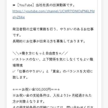
⏩［YouTube］当社社長の出演動画です。
https://youtube.com/channel/UCWR71DNlOsPN6LMd
eIyZ84w
発注者側の立場で業務を行う、やりがいのあるお仕事
です。
長期的にお仕事が出来る方を募集しております。
＼＼⭐働き方にもっと自由度を⭐／／
✅ストレスのない、上下関係を気にしなくてもよい職
場環境
✅「仕事のやりがい」と「賃金」のバランスを大切に
致します。
⭐＝＝お祝い金100,000円＝＝⭐
※お祝い金の支給条件は、入社より3ヶ月経過された
方が対象となります。
その他支給条件の詳細については、問い合わせくださ