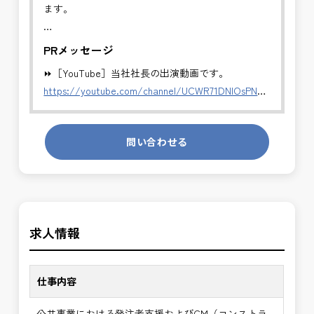
ます。
これまでの発注者支援経験や建設コンサルタント経
PRメッセージ
験を活かし、年収900万円～1,300万円のポジション
⏩［YouTube］当社社長の出演動画です。
で
https://youtube.com/channel/UCWR71DNlOsPN6LMdeIyZ84
ご活躍いただけます。
発注者側の立場で業務を行う、やりがいのあるお仕
✅CM業務（コンストラクション・マネジメント）
問い合わせる
事です。
・発注者の立場で、工事全体の管理・統括を行いま
長期的にお仕事が出来る方を募集しております。
す。
・工事費・工程・品質・安全の総合管理
＼＼⭐働き方にもっと自由度を⭐／／
・施工計画および設計変更内容の確認
✅ストレスのない、上下関係を気にしなくてもよい
・施工者との技術的調整・指導
求人情報
職場環境
・会議運営、進捗・課題の整理
✅「仕事のやりがい」と「賃金」のバランスを大切
・完成検査から引渡しまでの技術支援
に致します。
仕事内容
※主に施工段階を中心にマネジメントします。
⭐＝＝お祝い金100,000円＝＝⭐
建設コンサルタント経験を活かし、発注者側でより
公共事業における発注者支援およびCM（コンストラ