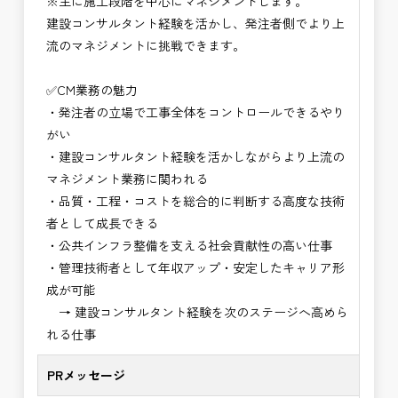
※主に施工段階を中心にマネジメントします。
・設計コンサルティング業務（数量算出、図面の
建設コンサルタント経験を活かし、発注者側でより上
修正など）
流のマネジメントに挑戦できます。
・河川巡視支援業務
・道路許認可審査・適正化指導業務
✅CM業務の魅力
・調査設計資料作成業務
・発注者の立場で工事全体をコントロールできるやり
・施工体制調査員
がい
・建設プロジェクト・マネジメント業務
・建設コンサルタント経験を活かしながらより上流の
・PM業務、CM業務
マネジメント業務に関われる
※応募書類等の送付方法につきましては、基本的に
・品質・工程・コストを総合的に判断する高度な技術
Ｅメールで送付
者として成長できる
頂きたいと思います。
・公共インフラ整備を支える社会貢献性の高い仕事
・管理技術者として年収アップ・安定したキャリア形
成が可能
→ 建設コンサルタント経験を次のステージへ高めら
れる仕事
PRメッセージ