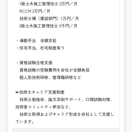
1級土木施工管理技士 2万円／月
RCCM 2万円／月
技術士補（建設部門）1万円／月
2級土木施工管理技士 5千円／月
・通勤手当 全額支給
・住宅手当、社宅制度有り
・資格試験合格支援
資格試験の受験費用を会社が全額負担
個人別技術研修、管理職研修など
⏩技術士キャリア支援制度
技術士勉強会、論文添削サポート、口頭試験対策、
技術者コミュニティ参加など、
技術士取得およびキャリア形成を会社として支援し
ています。