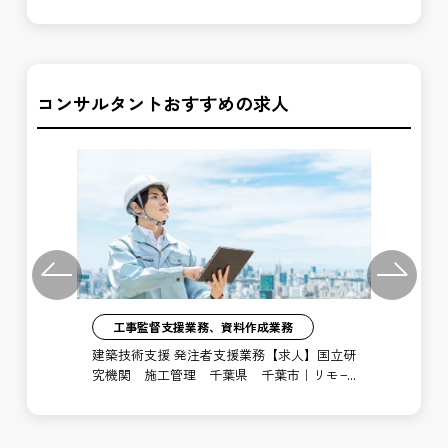
東京港湾事務所
記
所
コンサルタントおすすめの求人
Previous
Next
工事監督支援業務、資料作成業務
注者
建築技術支援 発注者支援業務【求人】国立研
土
局
究機関 施工管理 千葉県 千葉市｜リモー
支
ト勤務あり
博