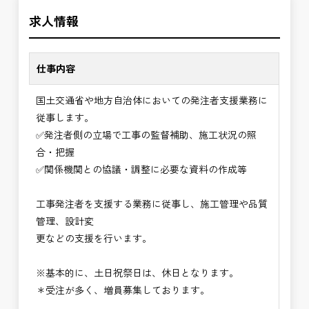
＼＼⭐働き方にもっと自由度を⭐／／
の環境で、私たちと一緒に未来を築いていきません
求人情報
✅ストレスのない、上下関係を気にしなくてもよい
か？
職場環境
✅「仕事のやりがい」と「賃金」のバランスを大切
仕事内容
に致します。
国土交通省や地方自治体においての発注者支援業務に
⭐＝＝お祝い金100,000円＝＝⭐
従事します。
※お祝い金の支給条件は、入社より3ヶ月経過され
✅発注者側の立場で工事の監督補助、施工状況の照
た方が対象となります。
合・把握
その他支給条件の詳細については、問い合わせくだ
✅関係機関との協議・調整に必要な資料の作成等
さい。
工事発注者を支援する業務に従事し、施工管理や品質
■勤務地について、ご希望のある方は別途ご相談く
管理、設計変
ださい。
更などの支援を行います。
国土交通省、地方自治体
（東北地方、関東地方、中部地方、近畿地方など）
※基本的に、土日祝祭日は、休日となります。
■発注者支援業務＜希望する業務をお選びくださ
＊受注が多く、増員募集しております。
い。＞