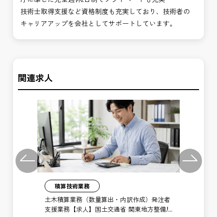
技術士取得支援など資格制度も充実しており、技術者の
キャリアアップを会社としてサポートしています。
関連求人
Previous
Next
積算技術業務
注者
土木積算業務（数量算出・内訳作成）発注者
工
備局
支援業務【求人】国土交通省 関東地方整備局
工