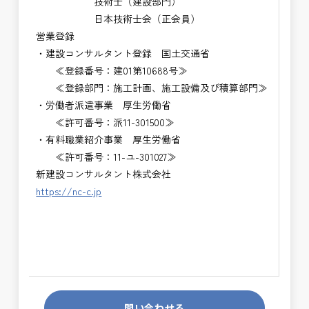
技術士（建設部門）
日本技術士会（正会員）
営業登録
・建設コンサルタント登録 国土交通省
≪登録番号：建01第10688号≫
≪登録部門：施工計画、施工設備及び積算部門≫
・労働者派遣事業 厚生労働省
≪許可番号：派11-301500≫
・有料職業紹介事業 厚生労働省
≪許可番号：11-ユ-301027≫
新建設コンサルタント株式会社
https://nc-c.jp
問い合わせる