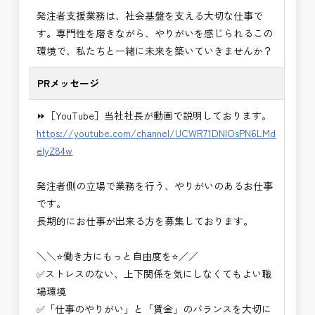
・＜急募＞工事監督支援業務
発注者支援業務は、社会基盤を支える大切な仕事で
・＜急募＞資料作成業務
す。専門性を磨きながら、やりがいを感じられるこの
・NEXCO（ネクスコ）施工管理
環境で、私たちと一緒に未来を築いていきませんか？
・NEXCO（ネクスコ）点検業務
・NEXCO（ネクスコ）保全調査
PRメッセージ
・電気工事監督支援業務
・積算技術業務
⏩［YouTube］当社社長が動画で説明しております。
・設計コンサルティング業務（数量算出、図面の
https://youtube.com/channel/UCWR71DNlOsPN6LMd
修正など）
eIyZ84w
・河川巡視支援業務
・道路許認可審査・適正化指導業務
発注者側の立場で業務を行う、やりがいのあるお仕事
・調査設計資料作成業務
です。
・施工体制調査員
長期的にお仕事が出来る方を募集しております。
・建設プロジェクト・マネジメント業務
※応募書類等の送付方法につきましては、基本的に
＼＼⭐働き方にもっと自由度を⭐／／
Ｅメールで送付
✅ストレスのない、上下関係を気にしなくてもよい職
頂きたいと思います。
場環境
✅「仕事のやりがい」と「賃金」のバランスを大切に