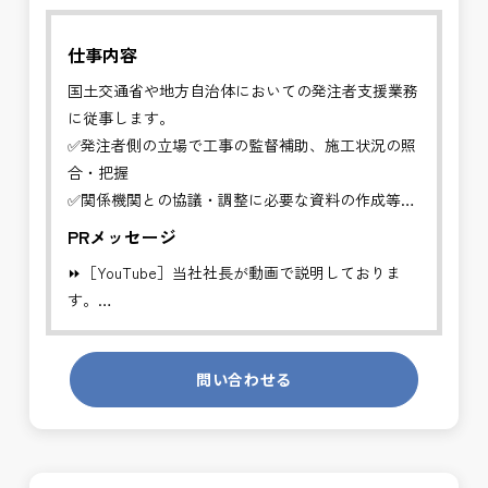
仕事内容
国土交通省や地方自治体においての発注者支援業務
に従事します。
✅発注者側の立場で工事の監督補助、施工状況の照
合・把握
✅関係機関との協議・調整に必要な資料の作成等
PRメッセージ
工事発注者を支援する業務に従事し、施工管理や品
⏩［YouTube］当社社長が動画で説明しておりま
質管理、設計変
す。
更などの支援を行います。
https://youtube.com/channel/UCWR71DNlOsPN6LMdeIyZ84
※基本的に、土日祝祭日は、休日となります。
問い合わせる
発注者側の立場で業務を行う、やりがいのあるお仕
＊受注が多く、増員募集しております。
事です。
長期的にお仕事が出来る方を募集しております。
発注者支援業務は、社会基盤を支える大切な仕事で
す。専門性を磨きながら、やりがいを感じられるこ