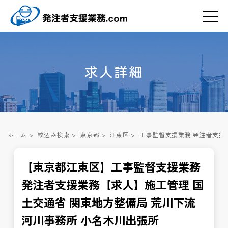
求人詳細
ホーム
>
絞込み検索
>
東京都
>
江東区
>
工事監督支援業務 発注者支援
【東京都江東区】工事監督支援業務
発注者支援業務【求人】施工管理 国
土交通省 関東地方整備局 荒川下流
河川事務所 小名木川出張所