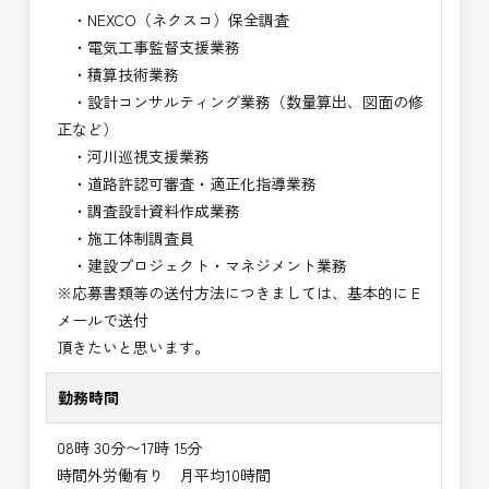
・NEXCO（ネクスコ）保全調査
・電気工事監督支援業務
・積算技術業務
・設計コンサルティング業務（数量算出、図面の修
正など）
・河川巡視支援業務
・道路許認可審査・適正化指導業務
・調査設計資料作成業務
・施工体制調査員
・建設プロジェクト・マネジメント業務
※応募書類等の送付方法につきましては、基本的にＥ
メールで送付
頂きたいと思います。
勤務時間
08時 30分〜17時 15分
時間外労働有り 月平均10時間