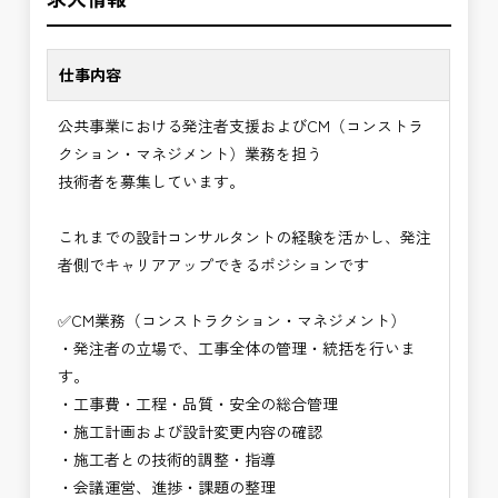
※主に施工段階を中心にマネジメントします。
✅「仕事のやりがい」と「賃金」のバランスを大切
現場経験を活かし、発注者側でより上流のマネジメ
に致します。
ントに挑戦できます。
仕事内容
⭐＝＝お祝い金100,000円＝＝⭐
✅CM業務の魅力
公共事業における発注者支援およびCM（コンストラ
※お祝い金の支給条件は、入社より3ヶ月経過され
・発注者の立場で工事全体をコントロールできるや
クション・マネジメント）業務を担う
た方が対象となります。
りがい
技術者を募集しています。
その他支給条件の詳細については、問い合わせくだ
・建設コンサルタント経験を活かしながらより上流
さい。
のマネジメント業務に関われる
これまでの設計コンサルタントの経験を活かし、発注
・品質・工程・コストを総合的に判断する高度な技
者側でキャリアアップできるポジションです
■勤務地について、ご希望のある方は別途ご相談く
術者として成長できる
ださい。
・公共インフラ整備を支える社会貢献性の高い仕事
✅CM業務（コンストラクション・マネジメント）
国土交通省、地方自治体
・管理技術者として年収アップ・安定したキャリア
・発注者の立場で、工事全体の管理・統括を行いま
（東北地方、関東地方、中部地方、近畿地方など）
形成が可能
す。
■発注者支援業務＜希望する業務をお選びくださ
→ 建設コンサル経験を次のステージへ高められ
・工事費・工程・品質・安全の総合管理
い。＞
る仕事
・施工計画および設計変更内容の確認
・＜急募＞工事監督支援業務
・施工者との技術的調整・指導
・＜急募＞資料作成業務
・会議運営、進捗・課題の整理
・NEXCO（ネクスコ）施工管理