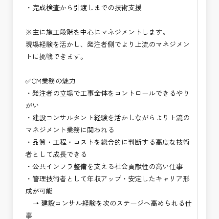
・完成検査から引渡しまでの技術支援
・NEXCO（ネクスコ）点検業務
・NEXCO（ネクスコ）保全調査
※主に施工段階を中心にマネジメントします。
・電気工事監督支援業務
現場経験を活かし、発注者側でより上流のマネジメン
・積算技術業務
トに挑戦できます。
・設計コンサルティング業務（数量算出、図面の
修正など）
✅CM業務の魅力
・河川巡視支援業務
・発注者の立場で工事全体をコントロールできるやり
・道路許認可審査・適正化指導業務
がい
・調査設計資料作成業務
・建設コンサルタント経験を活かしながらより上流の
・施工体制調査員
マネジメント業務に関われる
・建設プロジェクト・マネジメント業務
・品質・工程・コストを総合的に判断する高度な技術
・PM業務、CM業務
者として成長できる
※応募書類等の送付方法につきましては、基本的に
・公共インフラ整備を支える社会貢献性の高い仕事
Ｅメールで送付
・管理技術者として年収アップ・安定したキャリア形
頂きたいと思います。
成が可能
→ 建設コンサル経験を次のステージへ高められる仕
事