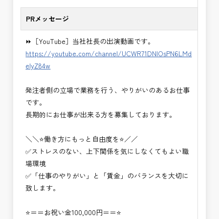
PRメッセージ
⏩［YouTube］当社社長の出演動画です。
https://youtube.com/channel/UCWR71DNlOsPN6LMd
eIyZ84w
発注者側の立場で業務を行う、やりがいのあるお仕事
です。
長期的にお仕事が出来る方を募集しております。
＼＼⭐働き方にもっと自由度を⭐／／
✅ストレスのない、上下関係を気にしなくてもよい職
場環境
✅「仕事のやりがい」と「賃金」のバランスを大切に
致します。
⭐＝＝お祝い金100,000円＝＝⭐