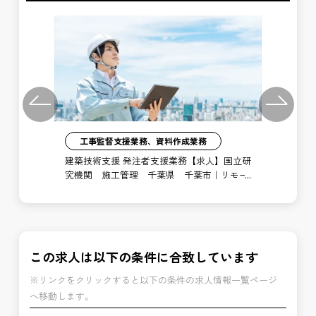
Previous
Next
工事監督支援業務、資料作成業務
注者
建築技術支援 発注者支援業務【求人】国立研
土
局
究機関 施工管理 千葉県 千葉市｜リモー
支
ト勤務あり
博
この求人は以下の条件に合致しています
※リンクをクリックすると以下の条件の求人情報一覧ページ
へ移動します。