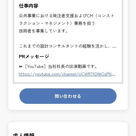
仕事内容
公共事業における発注者支援およびCM（コンスト
ラクション・マネジメント）業務を担う
技術者を募集しています。
これまでの設計コンサルタントの経験を活かし、発
注者側でキャリアアップできるポジションです
PRメッセージ
⏩［YouTube］当社社長の出演動画です。
✅CM業務（コンストラクション・マネジメント）
https://youtube.com/channel/UCWR71DNlOsPN6LMdeIyZ84
・発注者の立場で、工事全体の管理・統括を行いま
す。
発注者側の立場で業務を行う、やりがいのあるお仕
・工事費・工程・品質・安全の総合管理
問い合わせる
事です。
・施工計画および設計変更内容の確認
長期的にお仕事が出来る方を募集しております。
・施工者との技術的調整・指導
・会議運営、進捗・課題の整理
＼＼⭐働き方にもっと自由度を⭐／／
・完成検査から引渡しまでの技術支援
✅ストレスのない、上下関係を気にしなくてもよい
求人情報
職場環境