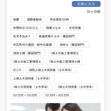
お気に入り
30+日前
急募
経験者歓迎
完全週休2日制
年間休日120日以上
残業少なめ
社宅完備
住宅手当あり
都道府県の土木・建設部門
市区町村の建設・都市計画課
技術士（建設部門）
技術士補（建設部門）
1級土木施工管理技士
2級土木施工管理技士
1級土木施工管理技士補
RCCM
特別上級土木技術者（土木学会）
上級土木技術者（土木学会）
1級土木技術者（土木学会）
2級土木技術者（土木学会）
501万円～700万円
701万円～900万円