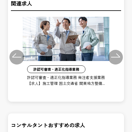
関連求人
Previous
Next
許認可審査・適正化指導業務
】施
許認可審査・適正化指導業務 発注者支援業務
農
宮国
【求人】施工管理 国土交通省 関東地方整備
O
局 宇都宮国道事務所 小山出張所
業
コンサルタントおすすめの求人