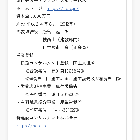
恵比寿ガーデンプレイスタワー18階
ホームページ
https://nc-c.jp/
資本金 3,000万円
創設 平成２４年８月（2012年）
代表取締役 飯島 雄一郎
技術士（建設部門）
日本技術士会（正会員）
営業登録
・建設コンサルタント登録 国土交通省
≪登録番号：建01第10688号≫
≪登録部門：施工計画、施工設備及び積算部門≫
・労働者派遣事業 厚生労働省
≪許可番号：派11-301500≫
・有料職業紹介事業 厚生労働省
≪許可番号：11-ユ-301027≫
新建設コンサルタント株式会社
https://nc-c.jp