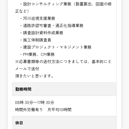
・設計コンサルティング業務（数量算出、図面の修
正など）
・河川巡視支援業務
・道路許認可審査・適正化指導業務
・調査設計資料作成業務
・施工体制調査員
・建設プロジェクト・マネジメント業務
・PM業務、CM業務
※応募書類等の送付方法につきましては、基本的にＥ
メールで送付
頂きたいと思います。
勤務時間
08時 30分〜17時 30分
時間外労働有り 月平均10時間
休日