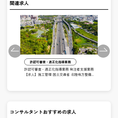
関連求人
Previous
Next
許認可審査・適正化指導業務
】施
許認可審査・適正化指導業務 発注者支援業務
川河
【求人】施工管理 国土交通省 北陸地方整備
【年
局 信濃川河川事務所 十日町出張所
務
シ
コンサルタントおすすめの求人