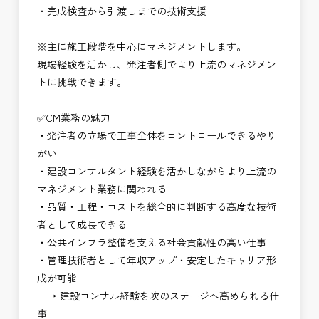
・完成検査から引渡しまでの技術支援
・NEXCO（ネクスコ）点検業務
・NEXCO（ネクスコ）保全調査
※主に施工段階を中心にマネジメントします。
・電気工事監督支援業務
現場経験を活かし、発注者側でより上流のマネジメン
・積算技術業務
トに挑戦できます。
・設計コンサルティング業務（数量算出、図面の
修正など）
✅CM業務の魅力
・河川巡視支援業務
・発注者の立場で工事全体をコントロールできるやり
・道路許認可審査・適正化指導業務
がい
・調査設計資料作成業務
・建設コンサルタント経験を活かしながらより上流の
・施工体制調査員
マネジメント業務に関われる
・建設プロジェクト・マネジメント業務
・品質・工程・コストを総合的に判断する高度な技術
・PM業務、CM業務
者として成長できる
※応募書類等の送付方法につきましては、基本的に
・公共インフラ整備を支える社会貢献性の高い仕事
Ｅメールで送付
・管理技術者として年収アップ・安定したキャリア形
頂きたいと思います。
成が可能
→ 建設コンサル経験を次のステージへ高められる仕
事