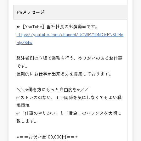
PRメッセージ
⏩［YouTube］当社社長の出演動画です。
https://youtube.com/channel/UCWR71DNlOsPN6LMd
eIyZ84w
発注者側の立場で業務を行う、やりがいのあるお仕事
です。
長期的にお仕事が出来る方を募集しております。
＼＼⭐働き方にもっと自由度を⭐／／
✅ストレスのない、上下関係を気にしなくてもよい職
場環境
✅「仕事のやりがい」と「賃金」のバランスを大切に
致します。
⭐＝＝お祝い金100,000円＝＝⭐