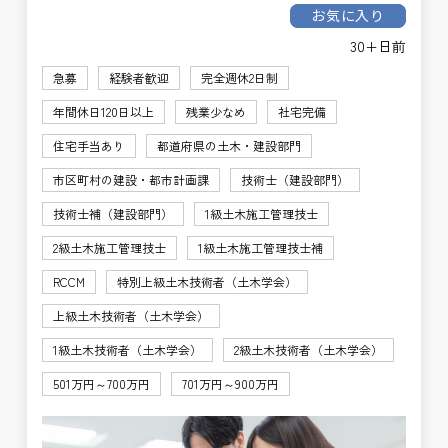
お気に入り
30+日前
急募
経験者歓迎
完全週休2日制
年間休日120日以上
残業少なめ
社宅完備
住宅手当あり
都道府県の土木・建設部門
市区町村の建設・都市計画課
技術士（建設部門）
技術士補（建設部門）
1級土木施工管理技士
2級土木施工管理技士
1級土木施工管理技士補
RCCM
特別上級土木技術者（土木学会）
上級土木技術者（土木学会）
1級土木技術者（土木学会）
2級土木技術者（土木学会）
501万円～700万円
701万円～900万円