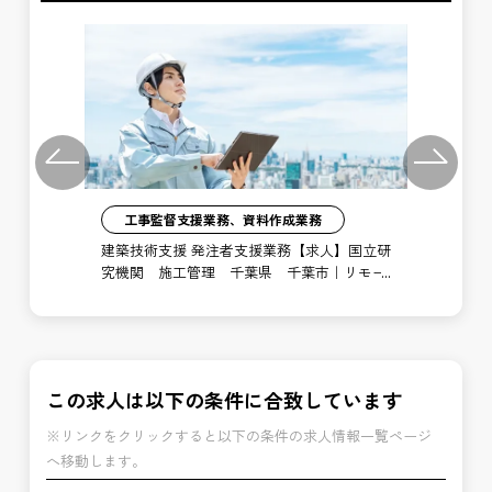
Previous
Next
工事監督支援業務、資料作成業務
注者
建築技術支援 発注者支援業務【求人】国立研
土
局
究機関 施工管理 千葉県 千葉市｜リモー
支
ト勤務あり
博
この求人は以下の条件に合致しています
※リンクをクリックすると以下の条件の求人情報一覧ページ
へ移動します。