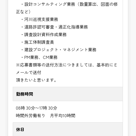
・設計コンサルティング業務（数量算出、図面の修
正など）
・河川巡視支援業務
・道路許認可審査・適正化指導業務
・調査設計資料作成業務
・施工体制調査員
・建設プロジェクト・マネジメント業務
・PM業務、CM業務
※応募書類等の送付方法につきましては、基本的にＥ
メールで送付
頂きたいと思います。
勤務時間
08時 30分〜17時 30分
時間外労働有り 月平均10時間
休日