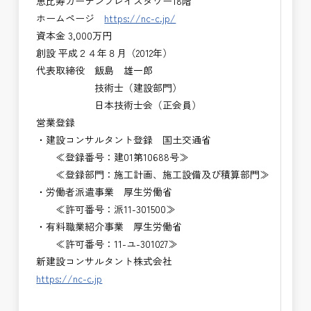
恵比寿ガーデンプレイスタワー18階
ホームページ
https://nc-c.jp/
資本金 3,000万円
創設 平成２４年８月（2012年）
代表取締役 飯島 雄一郎
技術士（建設部門）
日本技術士会（正会員）
営業登録
・建設コンサルタント登録 国土交通省
≪登録番号：建01第10688号≫
≪登録部門：施工計画、施工設備及び積算部門≫
・労働者派遣事業 厚生労働省
≪許可番号：派11-301500≫
・有料職業紹介事業 厚生労働省
≪許可番号：11-ユ-301027≫
新建設コンサルタント株式会社
https://nc-c.jp