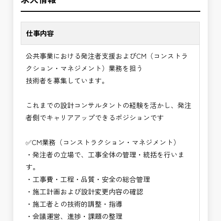
※主に施工段階を中心にマネジメントします。
✅「仕事のやりがい」と「賃金」のバランスを大切
現場経験を活かし、発注者側でより上流のマネジメ
に致します。
ントに挑戦できます。
仕事内容
⭐＝＝お祝い金100,000円＝＝⭐
✅CM業務の魅力
公共事業における発注者支援およびCM（コンストラ
※お祝い金の支給条件は、入社より3ヶ月経過され
・発注者の立場で工事全体をコントロールできるや
クション・マネジメント）業務を担う
た方が対象となります。
りがい
技術者を募集しています。
その他支給条件の詳細については、問い合わせくだ
・建設コンサルタント経験を活かしながらより上流
さい。
のマネジメント業務に関われる
これまでの設計コンサルタントの経験を活かし、発注
・品質・工程・コストを総合的に判断する高度な技
者側でキャリアアップできるポジションです
■勤務地について、ご希望のある方は別途ご相談く
術者として成長できる
ださい。
・公共インフラ整備を支える社会貢献性の高い仕事
✅CM業務（コンストラクション・マネジメント）
国土交通省、地方自治体
・管理技術者として年収アップ・安定したキャリア
・発注者の立場で、工事全体の管理・統括を行いま
（東北地方、関東地方、中部地方、近畿地方など）
形成が可能
す。
■発注者支援業務＜希望する業務をお選びくださ
→ 建設コンサル経験を次のステージへ高められ
・工事費・工程・品質・安全の総合管理
い。＞
る仕事
・施工計画および設計変更内容の確認
・＜急募＞工事監督支援業務
・施工者との技術的調整・指導
・＜急募＞資料作成業務
・会議運営、進捗・課題の整理
・NEXCO（ネクスコ）施工管理