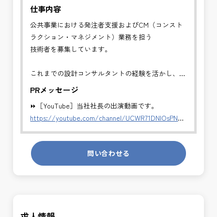
仕事内容
公共事業における発注者支援およびCM（コンスト
ラクション・マネジメント）業務を担う
技術者を募集しています。
これまでの設計コンサルタントの経験を活かし、発
注者側でキャリアアップできるポジションです
PRメッセージ
⏩［YouTube］当社社長の出演動画です。
✅CM業務（コンストラクション・マネジメント）
https://youtube.com/channel/UCWR71DNlOsPN6LMdeIyZ84
・発注者の立場で、工事全体の管理・統括を行いま
す。
発注者側の立場で業務を行う、やりがいのあるお仕
・工事費・工程・品質・安全の総合管理
問い合わせる
事です。
・施工計画および設計変更内容の確認
長期的にお仕事が出来る方を募集しております。
・施工者との技術的調整・指導
・会議運営、進捗・課題の整理
＼＼⭐働き方にもっと自由度を⭐／／
・完成検査から引渡しまでの技術支援
✅ストレスのない、上下関係を気にしなくてもよい
求人情報
職場環境