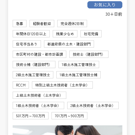
お気に入り
30+日前
急募
経験者歓迎
完全週休2日制
年間休日120日以上
残業少なめ
社宅完備
住宅手当あり
都道府県の土木・建設部門
市区町村の建設・都市計画課
技術士（建設部門）
技術士補（建設部門）
1級土木施工管理技士
2級土木施工管理技士
1級土木施工管理技士補
RCCM
特別上級土木技術者（土木学会）
上級土木技術者（土木学会）
1級土木技術者（土木学会）
2級土木技術者（土木学会）
501万円～700万円
701万円～900万円