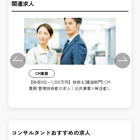
関連求人
Previous
Next
CM業務
【年収900～1,300万円】技術士(建設部門) CM
業務 管理技術者の求人｜公共事業×発注者支
M業
【年
援｜公共事業
ポジ
求
者
コンサルタントおすすめの求人