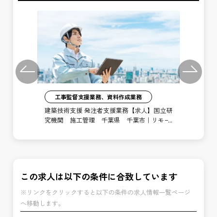
Previous
Next
工事監督支援業務、資料作成業務
注者
建築技術支援 発注者支援業務【求人】国立研
土
局
究機関 施工管理 千葉県 千葉市｜リモー
支
ト勤務あり
博
この求人は以下の条件に合致しています
※リンクをクリックすると以下の条件の求人情報一覧ページ
へ移動します。