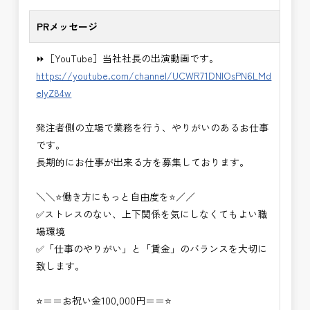
PRメッセージ
⏩［YouTube］当社社長の出演動画です。
https://youtube.com/channel/UCWR71DNlOsPN6LMd
eIyZ84w
発注者側の立場で業務を行う、やりがいのあるお仕事
です。
長期的にお仕事が出来る方を募集しております。
＼＼⭐働き方にもっと自由度を⭐／／
✅ストレスのない、上下関係を気にしなくてもよい職
場環境
✅「仕事のやりがい」と「賃金」のバランスを大切に
致します。
⭐＝＝お祝い金100,000円＝＝⭐