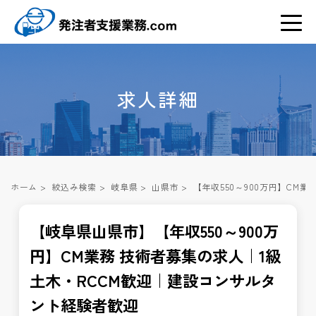
求人詳細
ホーム
>
絞込み検索
>
岐阜県
>
山県市
>
【年収550～900万円】CM
【岐阜県山県市】【年収550～900万
円】CM業務 技術者募集の求人｜1級
土木・RCCM歓迎｜建設コンサルタ
ント経験者歓迎