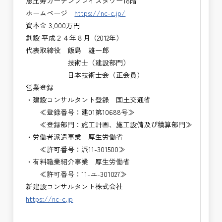
恵比寿ガーデンプレイスタワー18階
ホームページ
https://nc-c.jp/
資本金 3,000万円
創設 平成２４年８月（2012年）
代表取締役 飯島 雄一郎
技術士（建設部門）
日本技術士会（正会員）
営業登録
・建設コンサルタント登録 国土交通省
≪登録番号：建01第10688号≫
≪登録部門：施工計画、施工設備及び積算部門≫
・労働者派遣事業 厚生労働省
≪許可番号：派11-301500≫
・有料職業紹介事業 厚生労働省
≪許可番号：11-ユ-301027≫
新建設コンサルタント株式会社
https://nc-c.jp