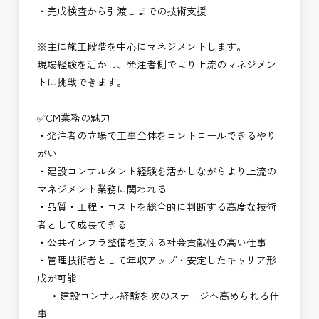
・完成検査から引渡しまでの技術支援
・NEXCO（ネクスコ）点検業務
・NEXCO（ネクスコ）保全調査
※主に施工段階を中心にマネジメントします。
・電気工事監督支援業務
現場経験を活かし、発注者側でより上流のマネジメン
・積算技術業務
トに挑戦できます。
・設計コンサルティング業務（数量算出、図面の
修正など）
✅CM業務の魅力
・河川巡視支援業務
・発注者の立場で工事全体をコントロールできるやり
・道路許認可審査・適正化指導業務
がい
・調査設計資料作成業務
・建設コンサルタント経験を活かしながらより上流の
・施工体制調査員
マネジメント業務に関われる
・建設プロジェクト・マネジメント業務
・品質・工程・コストを総合的に判断する高度な技術
・PM業務、CM業務
者として成長できる
※応募書類等の送付方法につきましては、基本的に
・公共インフラ整備を支える社会貢献性の高い仕事
Ｅメールで送付
・管理技術者として年収アップ・安定したキャリア形
頂きたいと思います。
成が可能
→ 建設コンサル経験を次のステージへ高められる仕
事