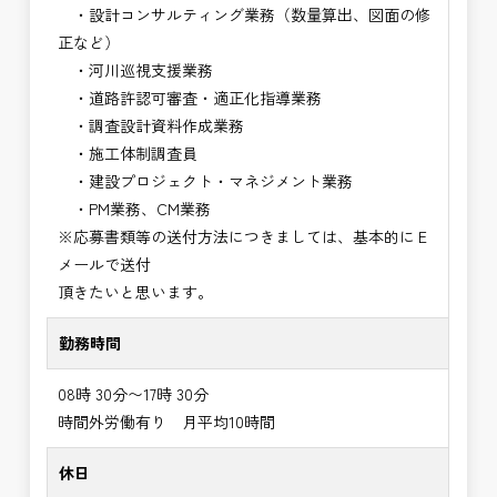
・設計コンサルティング業務（数量算出、図面の修
正など）
・河川巡視支援業務
・道路許認可審査・適正化指導業務
・調査設計資料作成業務
・施工体制調査員
・建設プロジェクト・マネジメント業務
・PM業務、CM業務
※応募書類等の送付方法につきましては、基本的にＥ
メールで送付
頂きたいと思います。
勤務時間
08時 30分〜17時 30分
時間外労働有り 月平均10時間
休日