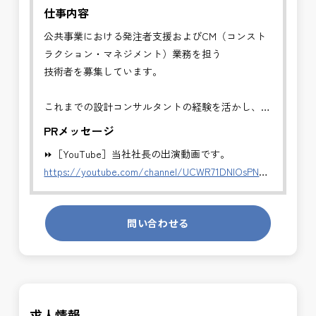
仕事内容
公共事業における発注者支援およびCM（コンスト
ラクション・マネジメント）業務を担う
技術者を募集しています。
これまでの設計コンサルタントの経験を活かし、発
注者側でキャリアアップできるポジションです
PRメッセージ
⏩［YouTube］当社社長の出演動画です。
✅CM業務（コンストラクション・マネジメント）
https://youtube.com/channel/UCWR71DNlOsPN6LMdeIyZ84
・発注者の立場で、工事全体の管理・統括を行いま
す。
発注者側の立場で業務を行う、やりがいのあるお仕
・工事費・工程・品質・安全の総合管理
問い合わせる
事です。
・施工計画および設計変更内容の確認
長期的にお仕事が出来る方を募集しております。
・施工者との技術的調整・指導
・会議運営、進捗・課題の整理
＼＼⭐働き方にもっと自由度を⭐／／
・完成検査から引渡しまでの技術支援
✅ストレスのない、上下関係を気にしなくてもよい
求人情報
職場環境