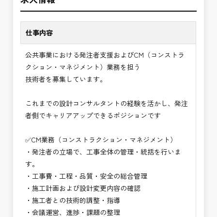
※主に施工段階を中心にマネジメントします。
✅「仕事のやりがい」と「賃金」のバランスを大切
現場経験を活かし、発注者側でより上流のマネジメ
に致します。
ントに挑戦できます。
仕事内容
⭐＝＝お祝い金100,000円＝＝⭐
✅CM業務の魅力
公共事業における発注者支援およびCM（コンストラ
※お祝い金の支給条件は、入社より3ヶ月経過され
・発注者の立場で工事全体をコントロールできるや
クション・マネジメント）業務を担う
た方が対象となります。
りがい
技術者を募集しています。
その他支給条件の詳細については、問い合わせくだ
・建設コンサルタント経験を活かしながらより上流
さい。
のマネジメント業務に関われる
これまでの設計コンサルタントの経験を活かし、発注
・品質・工程・コストを総合的に判断する高度な技
者側でキャリアアップできるポジションです
■勤務地について、ご希望のある方は別途ご相談く
術者として成長できる
ださい。
・公共インフラ整備を支える社会貢献性の高い仕事
✅CM業務（コンストラクション・マネジメント）
国土交通省、地方自治体
・管理技術者として年収アップ・安定したキャリア
・発注者の立場で、工事全体の管理・統括を行いま
（東北地方、関東地方、中部地方、近畿地方など）
形成が可能
す。
■発注者支援業務＜希望する業務をお選びくださ
→ 建設コンサル経験を次のステージへ高められ
・工事費・工程・品質・安全の総合管理
い。＞
る仕事
・施工計画および設計変更内容の確認
・＜急募＞工事監督支援業務
・施工者との技術的調整・指導
・＜急募＞資料作成業務
・会議運営、進捗・課題の整理
・NEXCO（ネクスコ）施工管理