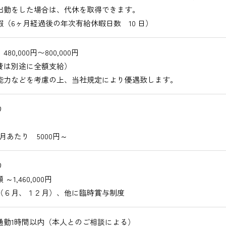
出勤をした場合は、代休を取得できます。
暇（6ヶ月経過後の年次有給休暇日数 10 日）
80,000円〜800,000円
費は別途に全額支給）
能力などを考慮の上、当社規定により優遇致します。
り
月あたり 5000円～
り
～1,460,000円
（６月、１２月）、他に臨時賞与制度
通勤1時間以内（本人とのご相談による）