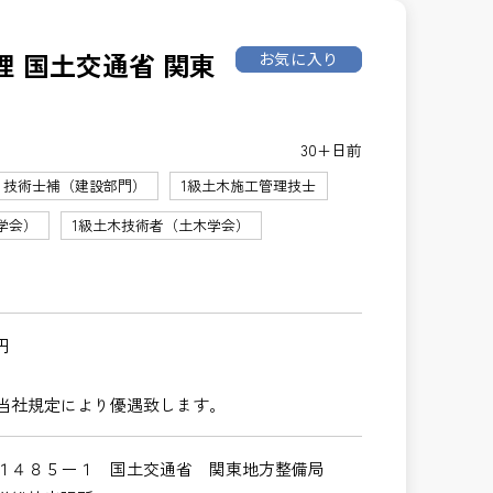
 国土交通省 関東
お気に入り
30+日前
技術士補（建設部門）
1級土木施工管理技士
学会）
1級土木技術者（土木学会）
円
当社規定により優遇致します。
美１４８５ー１ 国土交通省 関東地方整備局