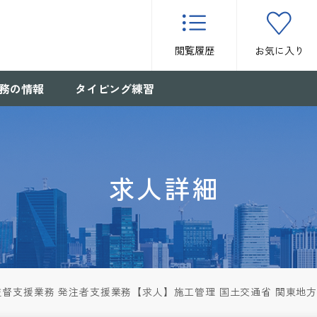
閲覧履歴
お気に入り
務の情報
タイピング練習
求人詳細
監督支援業務 発注者支援業務【求人】施工管理 国土交通省 関東地