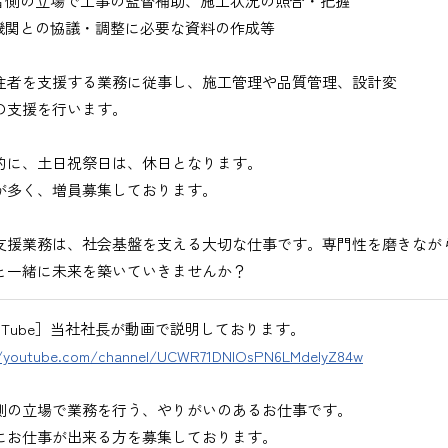
者側の立場で工事の監督補助、施工状況の照合・把握
びください。＞
機関との協議・調整に必要な資料の作成等
注者を支援する業務に従事し、施工管理や品質管理、設計変
の支援を行います。
的に、土日祝祭日は、休日となります。
が多く、増員募集しております。
出、図面の修正など）
支援業務は、社会基盤を支える大切な仕事です。専門性を磨きなが
と一緒に未来を築いていきませんか？
ouTube］当社社長が動画で説明しております。
//youtube.com/channel/UCWR71DNlOsPN6LMdeIyZ84w
務
、基本的にＥメールで送付
側の立場で業務を行う、やりがいのあるお仕事です。
にお仕事が出来る方を募集しております。