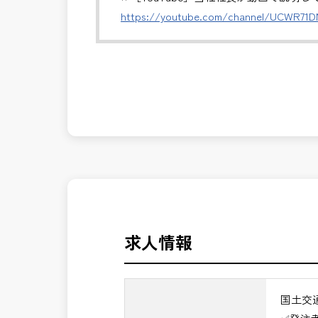
※基本的に、土日祝祭日は、休日となり
https://youtube.com/channel/UCWR71
＊受注が多く、増員募集しております。
発注者側の立場で業務を行う、やりがい
発注者支援業務は、社会基盤を支える大
長期的にお仕事が出来る方を募集してお
んか？
＼＼⭐働き方にもっと自由度を⭐／／
✅ストレスのない、上下関係を気にしな
✅「仕事のやりがい」と「賃金」のバラ
⭐＝＝お祝い金100,000円＝＝⭐
※お祝い金の支給条件は、入社より3ヶ
その他支給条件の詳細については、問い
求人情報
■勤務地について、ご希望のある方は別
国土交通省、地方自治体
国土交
（東北地方、関東地方、中部地方、近畿