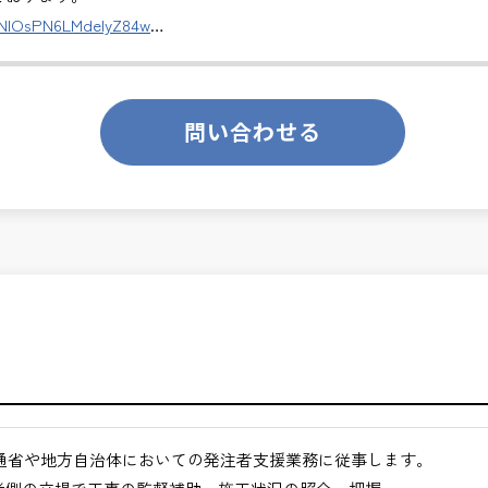
ます。
DNlOsPN6LMdeIyZ84w
のあるお仕事です。
切な仕事です。専門性を磨きながら、やりがいを感じられるこの環
ります。
問い合わせる
くてもよい職場環境
ンスを大切に致します。
月経過された方が対象となります。
合わせください。
途ご相談ください。
通省や地方自治体においての発注者支援業務に従事します。
地方など）