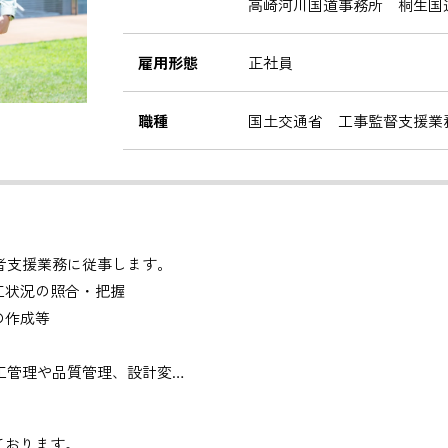
高崎河川国道事務所 桐生国
雇用形態
正社員
職種
国土交通省 工事監督支援業
者支援業務に従事します。
工状況の照合・把握
の作成等
工管理や品質管理、設計変
しております。