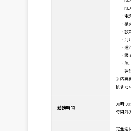
・NE
・電気
・積算
・設計
・河川
・道路
・調査
・施工
・建設
※応募
頂きた
08時 3
勤務時間
時間外
完全週休