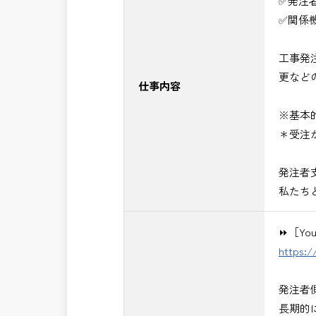
✅発注
■発注者支援業務＜希望する業務をお選
✅関係
・＜急募＞工事監督支援業務
・＜急募＞資料作成業務
工事発
・NEXCO（ネクスコ）施工管理
更など
・NEXCO（ネクスコ）点検業務
仕事内容
・NEXCO（ネクスコ）保全調査
※基本
・電気工事監督支援業務
＊受注
・積算技術業務
・設計コンサルティング業務（数量算
発注者
・河川巡視支援業務
私たち
・道路許認可審査・適正化指導業務
・調査設計資料作成業務
⏩［Y
・施工体制調査員
https:
・建設プロジェクト・マネジメント業
※応募書類等の送付方法につきましては
発注者
頂きたいと思います。
長期的