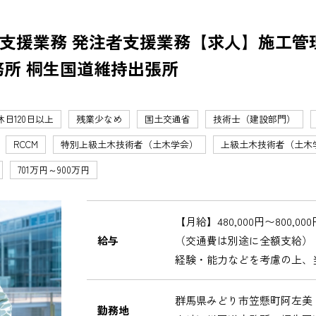
支援業務 発注者支援業務【求人】施工管理
務所 桐生国道維持出張所
休日120日以上
残業少なめ
国土交通省
技術士（建設部門）
RCCM
特別上級土木技術者（土木学会）
上級土木技術者（土木
701万円～900万円
【月給】480,000円〜800,000
給与
（交通費は別途に全額支給）
経験・能力などを考慮の上、
群馬県みどり市笠懸町阿左
勤務地