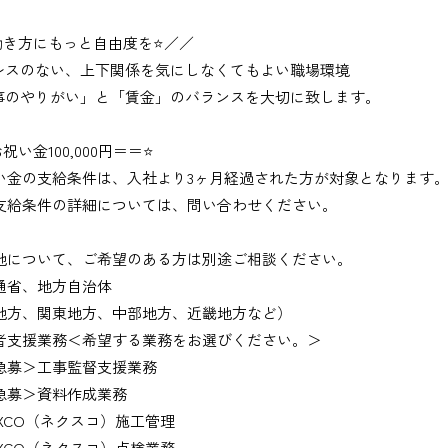
働き方にもっと自由度を⭐／／
レスのない、上下関係を気にしなくてもよい職場環境
事のやりがい」と「賃金」のバランスを大切に致します。
祝い金100,000円＝＝⭐
い金の支給条件は、入社より3ヶ月経過された方が対象となります
支給条件の詳細については、問い合わせください。
地について、ご希望のある方は別途ご相談ください。
通省、地方自治体
地方、関東地方、中部地方、近畿地方など）
者支援業務＜希望する業務をお選びください。＞
募＞工事監督支援業務
募＞資料作成業務
XCO（ネクスコ）施工管理
XCO（ネクスコ）点検業務