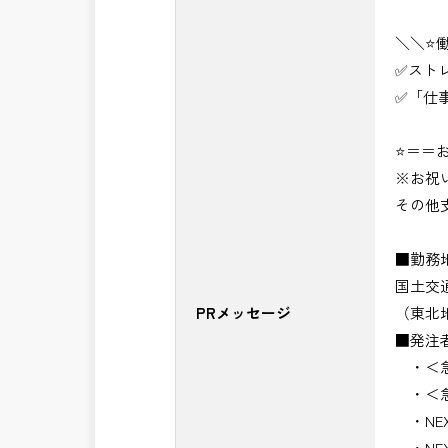
＼＼⭐
✅スト
✅「仕
⭐＝＝お
※お祝
その他
■勤務
国土交
PRメッセージ
（東北
■発注
・＜急
・＜急
・NE
・NE