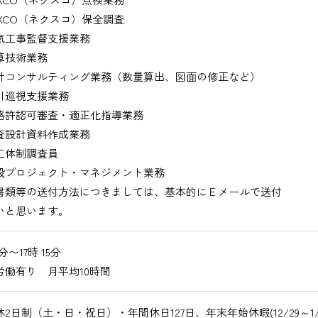
XCO（ネクスコ）保全調査
工事監督支援業務
技術業務
コンサルティング業務（数量算出、図面の修正など）
巡視支援業務
許認可審査・適正化指導業務
設計資料作成業務
体制調査員
プロジェクト・マネジメント業務
書類等の送付方法につきましては、基本的にＥメールで送付
いと思います。
0分〜17時 15分
労働有り 月平均10時間
2日制（土・日・祝日）・年間休日127日、年末年始休暇(12/29～1/3