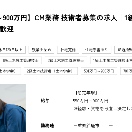
900万円】CM業務 技術者募集の求人｜1
歓迎
休日120日以上
残業少なめ
社宅完備
住宅手当あり
都道府
1級土木施工管理技士
2級土木施工管理技士
1級土木施工管理技士
土木学会）
2級土木技術者（土木学会）
501万円～700万円
701
【想定年収】
給与
550万円～900万円
※経験・資格を考慮し決定し
勤務地
三重県鈴鹿市― ー