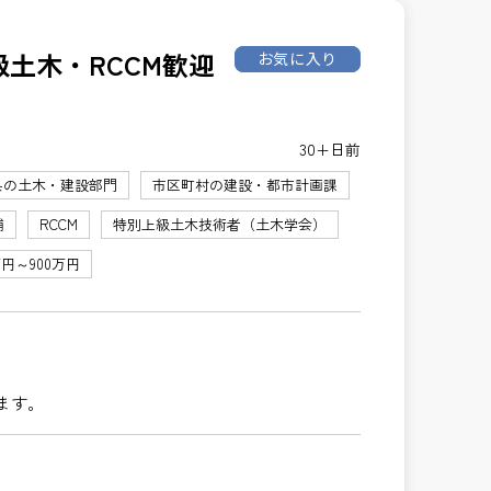
級土木・RCCM歓迎
お気に入り
30+日前
県の土木・建設部門
市区町村の建設・都市計画課
補
RCCM
特別上級土木技術者（土木学会）
万円～900万円
ます。