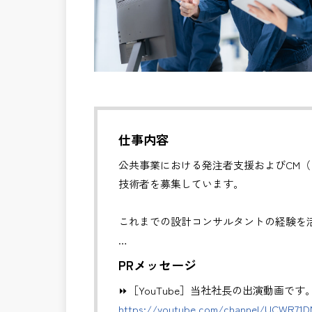
仕事内容
公共事業における発注者支援およびCM
技術者を募集しています。
これまでの設計コンサルタントの経験を
✅CM業務（コンストラクション・マネジ
PRメッセージ
・発注者の立場で、工事全体の管理・統
⏩［YouTube］当社社長の出演動画です
・工事費・工程・品質・安全の総合管理
https://youtube.com/channel/UCWR71