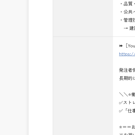
・品質
・公共
・管理
→ 建
⏩［Yo
https:
発注者
長期的
＼＼⭐
✅スト
✅「仕
⭐＝＝お
※お祝