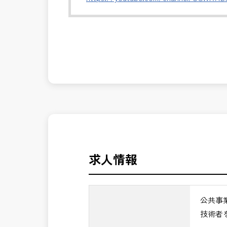
・施工計画および設計変更内容の確認
・施工者との技術的調整・指導
発注者側の立場で業務を行う、やりがい
・会議運営、進捗・課題の整理
長期的にお仕事が出来る方を募集してお
・完成検査から引渡しまでの技術支援
＼＼⭐働き方にもっと自由度を⭐／／
※主に施工段階を中心にマネジメントし
✅ストレスのない、上下関係を気にしな
現場経験を活かし、発注者側でより上流
✅「仕事のやりがい」と「賃金」のバラ
✅CM業務の魅力
⭐＝＝お祝い金100,000円＝＝⭐
・発注者の立場で工事全体をコントロー
※お祝い金の支給条件は、入社より3ヶ
・建設コンサルタント経験を活かしなが
その他支給条件の詳細については、問い
・品質・工程・コストを総合的に判断す
求人情報
・公共インフラ整備を支える社会貢献性
■勤務地について、ご希望のある方は別
・管理技術者として年収アップ・安定し
国土交通省、地方自治体
→ 建設コンサル経験を次のステージへ
公共事
（東北地方、関東地方、中部地方、近畿
技術者
■発注者支援業務＜希望する業務をお選