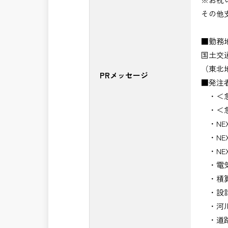
その他
■勤務
国土交
（東北
PRメッセージ
■発注
・＜急
・＜急
・NE
・NE
・NE
・電気
・積算
・設計
・河川
・道路