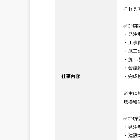
・＜急募＞工事監督支援業務
これま
・＜急募＞資料作成業務
・NEXCO（ネクスコ）施工管理
✅CM
・NEXCO（ネクスコ）点検業務
・発注
・NEXCO（ネクスコ）保全調査
・工事
・電気工事監督支援業務
・施工
・積算技術業務
・施工
・設計コンサルティング業務（数量算
・会議
・河川巡視支援業務
仕事内容
・完成
・道路許認可審査・適正化指導業務
・調査設計資料作成業務
※主に
・施工体制調査員
現場経
・建設プロジェクト・マネジメント業
・PM業務、CM業務
✅CM
※応募書類等の送付方法につきましては
・発注
頂きたいと思います。
・建設