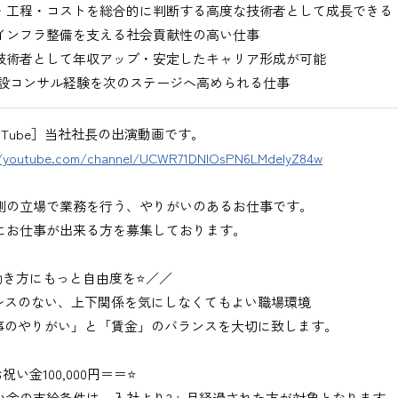
・工程・コストを総合的に判断する高度な技術者として成長できる
インフラ整備を支える社会貢献性の高い仕事
技術者として年収アップ・安定したキャリア形成が可能
設コンサル経験を次のステージへ高められる仕事
uTube］当社社長の出演動画です。
//youtube.com/channel/UCWR71DNlOsPN6LMdeIyZ84w
側の立場で業務を行う、やりがいのあるお仕事です。
にお仕事が出来る方を募集しております。
働き方にもっと自由度を⭐／／
レスのない、上下関係を気にしなくてもよい職場環境
事のやりがい」と「賃金」のバランスを大切に致します。
祝い金100,000円＝＝⭐
い金の支給条件は、入社より3ヶ月経過された方が対象となります