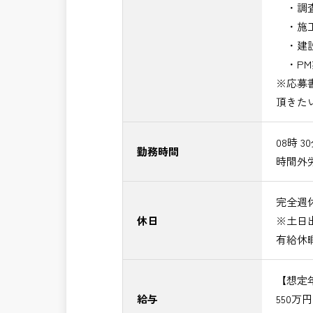
・調査
・施工
・建設
・PM
※応募
頂きた
08時 3
勤務時間
時間外
完全週休
休日
※土日
有給休
【想定
給与
550万