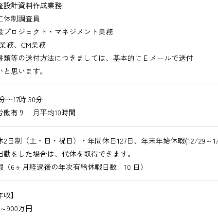
設計資料作成業務
体制調査員
プロジェクト・マネジメント業務
業務、CM業務
書類等の送付方法につきましては、基本的にＥメールで送付
いと思います。
0分〜17時 30分
労働有り 月平均10時間
2日制（土・日・祝日）・年間休日127日、年末年始休暇(12/29～1/3
出勤をした場合は、代休を取得できます。
暇（6ヶ月経過後の年次有給休暇日数 10 日）
年収】
円～900万円