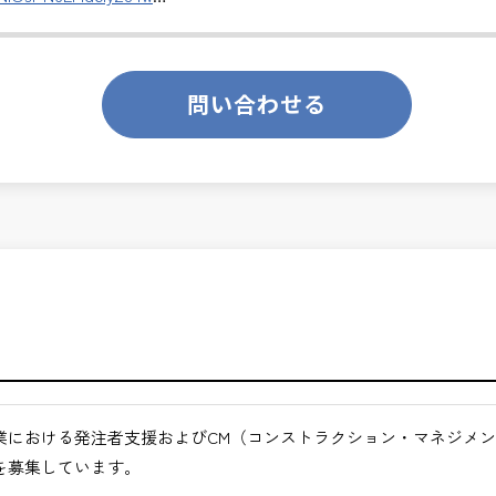
のあるお仕事です。
ります。
問い合わせる
ます。
くてもよい職場環境
のマネジメントに挑戦できます。
ンスを大切に致します。
ルできるやりがい
月経過された方が対象となります。
らより上流のマネジメント業務に関われる
合わせください。
る高度な技術者として成長できる
の高い仕事
途ご相談ください。
たキャリア形成が可能
高められる仕事
業における発注者支援およびCM（コンストラクション・マネジメ
地方など）
を募集しています。
びください。＞