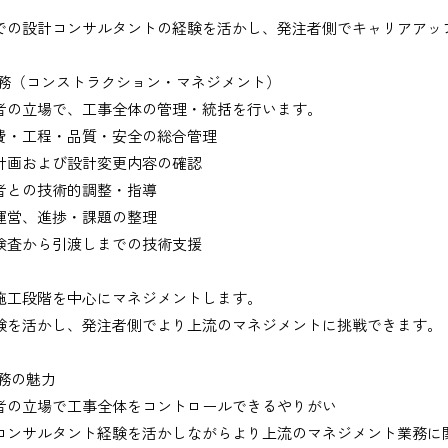
での設計コンサルタントの経験を活かし、発注者側でキャリアアッ
業務（コンストラクション・マネジメント）
者の立場で、工事全体の管理・統括を行います。
費・工程・品質・安全の総合管理
計画および設計変更内容の確認
者との技術的調整・指導
出、図面の修正など）
運営、進捗・課題の整理
検査から引渡しまでの技術支援
施工段階を中心にマネジメントします。
験を活かし、発注者側でより上流のマネジメントに挑戦できます。
務
業務の魅力
、基本的にＥメールで送付
者の立場で工事全体をコントロールできるやりがい
コンサルタント経験を活かしながらより上流のマネジメント業務に