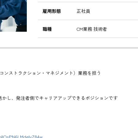
雇用形態
正社員
職種
CM業務 技術者
（コンストラクション・マネジメント）業務を担う
活かし、発注者側でキャリアアップできるポジションです
メント）
括を行います。
。
DNlOsPN6LMdeIyZ84w