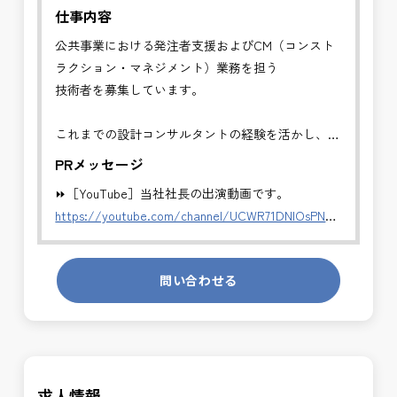
仕事内容
公共事業における発注者支援およびCM（コンスト
ラクション・マネジメント）業務を担う
技術者を募集しています。
これまでの設計コンサルタントの経験を活かし、発
注者側でキャリアアップできるポジションです
PRメッセージ
⏩［YouTube］当社社長の出演動画です。
✅CM業務（コンストラクション・マネジメント）
https://youtube.com/channel/UCWR71DNlOsPN6LMdeIyZ84
・発注者の立場で、工事全体の管理・統括を行いま
す。
発注者側の立場で業務を行う、やりがいのあるお仕
・工事費・工程・品質・安全の総合管理
問い合わせる
事です。
・施工計画および設計変更内容の確認
長期的にお仕事が出来る方を募集しております。
・施工者との技術的調整・指導
・会議運営、進捗・課題の整理
＼＼⭐働き方にもっと自由度を⭐／／
・完成検査から引渡しまでの技術支援
✅ストレスのない、上下関係を気にしなくてもよい
求人情報
職場環境