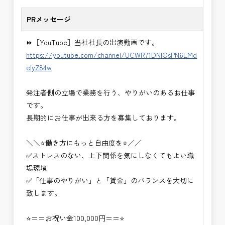
PRメッセージ
⏩［YouTube］当社社長の出演動画です。
https://youtube.com/channel/UCWR71DNlOsPN6LMd
eIyZ84w
発注者側の立場で業務を行う、やりがいのあるお仕事
です。
長期的にお仕事が出来る方を募集しております。
＼＼⭐働き方にもっと自由度を⭐／／
✅ストレスのない、上下関係を気にしなくてもよい職
場環境
✅「仕事のやりがい」と「賃金」のバランスを大切に
致します。
⭐＝＝お祝い金100,000円＝＝⭐