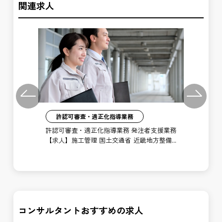
関連求人
Previous
Next
許認可審査・適正化指導業務
】施
許認可審査・適正化指導業務 発注者支援業務
河川
【求人】施工管理 国土交通省 近畿地方整備
【年
局 姫路河川国道事務所 小野出張所
務
シ
コンサルタントおすすめの求人