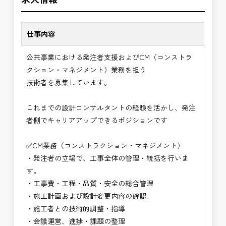
※主に施工段階を中心にマネジメントします。
✅「仕事のやりがい」と「賃金」のバランスを大切
現場経験を活かし、発注者側でより上流のマネジメ
に致します。
ントに挑戦できます。
仕事内容
⭐＝＝お祝い金100,000円＝＝⭐
✅CM業務の魅力
公共事業における発注者支援およびCM（コンストラ
※お祝い金の支給条件は、入社より3ヶ月経過され
・発注者の立場で工事全体をコントロールできるや
クション・マネジメント）業務を担う
た方が対象となります。
りがい
技術者を募集しています。
その他支給条件の詳細については、問い合わせくだ
・建設コンサルタント経験を活かしながらより上流
さい。
のマネジメント業務に関われる
これまでの設計コンサルタントの経験を活かし、発注
・品質・工程・コストを総合的に判断する高度な技
者側でキャリアアップできるポジションです
■勤務地について、ご希望のある方は別途ご相談く
術者として成長できる
ださい。
・公共インフラ整備を支える社会貢献性の高い仕事
✅CM業務（コンストラクション・マネジメント）
国土交通省、地方自治体
・管理技術者として年収アップ・安定したキャリア
・発注者の立場で、工事全体の管理・統括を行いま
（東北地方、関東地方、中部地方、近畿地方など）
形成が可能
す。
■発注者支援業務＜希望する業務をお選びくださ
→ 建設コンサル経験を次のステージへ高められ
・工事費・工程・品質・安全の総合管理
い。＞
る仕事
・施工計画および設計変更内容の確認
・＜急募＞工事監督支援業務
・施工者との技術的調整・指導
・＜急募＞資料作成業務
・会議運営、進捗・課題の整理
・NEXCO（ネクスコ）施工管理