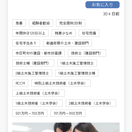
お気に入り
30+日前
急募
経験者歓迎
完全週休2日制
年間休日120日以上
残業少なめ
社宅完備
住宅手当あり
都道府県の土木・建設部門
市区町村の建設・都市計画課
技術士（建設部門）
技術士補（建設部門）
1級土木施工管理技士
2級土木施工管理技士
1級土木施工管理技士補
RCCM
特別上級土木技術者（土木学会）
上級土木技術者（土木学会）
1級土木技術者（土木学会）
2級土木技術者（土木学会）
501万円～700万円
701万円～900万円