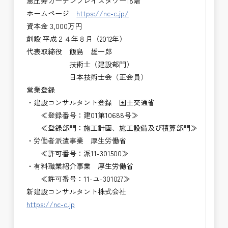
恵比寿ガーデンプレイスタワー18階
ホームページ
https://nc-c.jp/
資本金 3,000万円
創設 平成２４年８月（2012年）
代表取締役 飯島 雄一郎
技術士（建設部門）
日本技術士会（正会員）
営業登録
・建設コンサルタント登録 国土交通省
≪登録番号：建01第10688号≫
≪登録部門：施工計画、施工設備及び積算部門≫
・労働者派遣事業 厚生労働省
≪許可番号：派11-301500≫
・有料職業紹介事業 厚生労働省
≪許可番号：11-ユ-301027≫
新建設コンサルタント株式会社
https://nc-c.jp