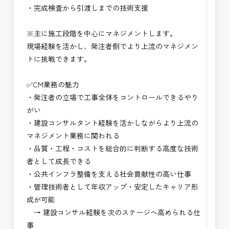
・完成検査から引渡しまでの技術支援
・NEXCO（ネクスコ）点検業務
・NEXCO（ネクスコ）保全調査
※主に施工段階を中心にマネジメントします。
・電気工事監督支援業務
現場経験を活かし、発注者側でより上流のマネジメン
・積算技術業務
トに挑戦できます。
・設計コンサルティング業務（数量算出、図面の
修正など）
✅CM業務の魅力
・河川巡視支援業務
・発注者の立場で工事全体をコントロールできるやり
・道路許認可審査・適正化指導業務
がい
・調査設計資料作成業務
・建設コンサルタント経験を活かしながらより上流の
・施工体制調査員
マネジメント業務に関われる
・建設プロジェクト・マネジメント業務
・品質・工程・コストを総合的に判断する高度な技術
・PM業務、CM業務
者として成長できる
※応募書類等の送付方法につきましては、基本的に
・公共インフラ整備を支える社会貢献性の高い仕事
Ｅメールで送付
・管理技術者として年収アップ・安定したキャリア形
頂きたいと思います。
成が可能
→ 建設コンサル経験を次のステージへ高められる仕
事