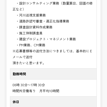
・設計コンサルティング業務（数量算出、図面の修
正など）
・河川巡視支援業務
・道路許認可審査・適正化指導業務
・調査設計資料作成業務
・施工体制調査員
・建設プロジェクト・マネジメント業務
・PM業務、CM業務
※応募書類等の送付方法につきましては、基本的にＥ
メールで送付
頂きたいと思います。
勤務時間
08時 30分〜17時 30分
時間外労働有り 月平均10時間
休日