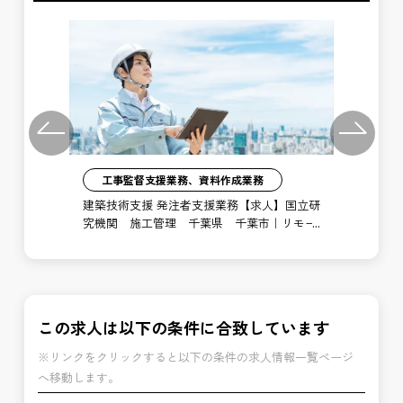
Previous
Next
工事監督支援業務、資料作成業務
注者
建築技術支援 発注者支援業務【求人】国立研
土
局
究機関 施工管理 千葉県 千葉市｜リモー
支
ト勤務あり
博
この求人は以下の条件に合致しています
※リンクをクリックすると以下の条件の求人情報一覧ページ
へ移動します。