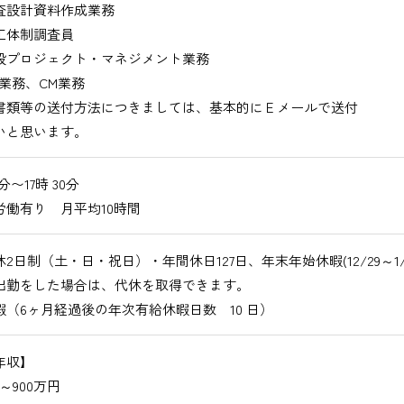
設計資料作成業務
体制調査員
プロジェクト・マネジメント業務
業務、CM業務
書類等の送付方法につきましては、基本的にＥメールで送付
いと思います。
0分〜17時 30分
労働有り 月平均10時間
2日制（土・日・祝日）・年間休日127日、年末年始休暇(12/29～1/3
出勤をした場合は、代休を取得できます。
暇（6ヶ月経過後の年次有給休暇日数 10 日）
年収】
円～900万円