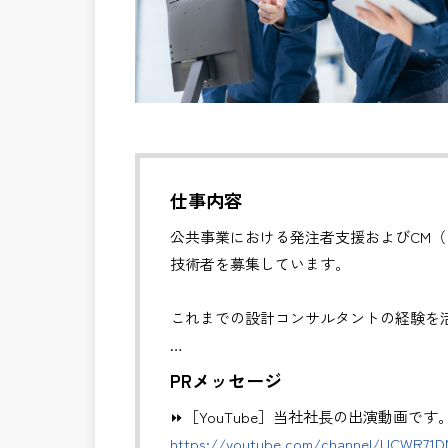
仕事内容
公共事業における発注者支援およびCM
技術者を募集しています。
これまでの設計コンサルタントの経験を
✅CM業務（コンストラクション・マネジ
PRメッセージ
・発注者の立場で、工事全体の管理・統
⏩［YouTube］当社社長の出演動画です
・工事費・工程・品質・安全の総合管理
https://youtube.com/channel/UCWR71