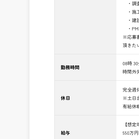
・調査
・施工
・建設
・PM
※応募
頂きた
08時 3
勤務時間
時間外
完全週休
休日
※土日
有給休
【想定
給与
550万