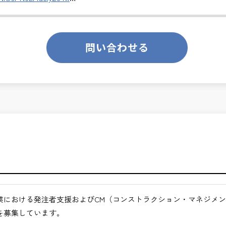
のあるお仕事です。
ります。
問い合わせる
ます。
くてもよい職場環境
のマネジメントに挑戦できます。
ンスを大切に致します。
ルできるやりがい
月経過された方が対象となります。
らより上流のマネジメント業務に関われる
合わせください。
る高度な技術者として成長できる
の高い仕事
途ご相談ください。
たキャリア形成が可能
高められる仕事
業における発注者支援およびCM（コンストラクション・マネジメ
地方など）
を募集しています。
びください。＞