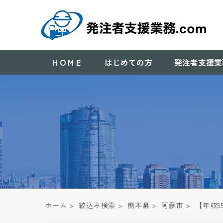
ＨＯＭＥ
はじめての方
発注者支援業
ホーム
>
絞込み検索
>
熊本県
>
阿蘇市
>
【年収5