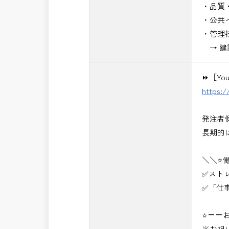
・品質
・公共
・管理
→ 建
⏩［Yo
https:
発注者
長期的
＼＼⭐
✅スト
✅「仕
⭐＝＝お
※お祝