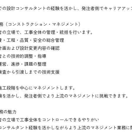
での設計コンサルタントの経験を活かし、発注者側でキャリアアッ
業務（コンストラクション・マネジメント）
者の立場で、工事全体の管理・統括を行います。
費・工程・品質・安全の総合管理
計画および設計変更内容の確認
者との技術的調整・指導
出、図面の修正など）
運営、進捗・課題の整理
検査から引渡しまでの技術支援
施工段階を中心にマネジメントします。
験を活かし、発注者側でより上流のマネジメントに挑戦できます。
務
業務の魅力
、基本的にＥメールで送付
者の立場で工事全体をコントロールできるやりがい
コンサルタント経験を活かしながらより上流のマネジメント業務に