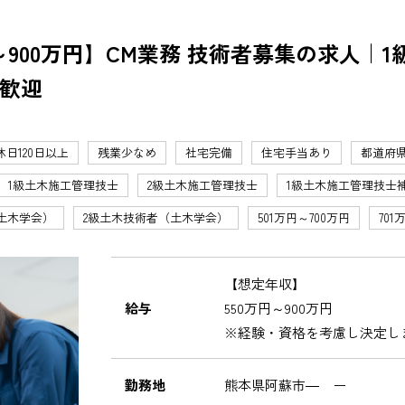
900万円】CM業務 技術者募集の求人｜1
歓迎
休日120日以上
残業少なめ
社宅完備
住宅手当あり
都道府
1級土木施工管理技士
2級土木施工管理技士
1級土木施工管理技士
土木学会）
2級土木技術者（土木学会）
501万円～700万円
701
【想定年収】
給与
550万円～900万円
※経験・資格を考慮し決定し
勤務地
熊本県阿蘇市― ー