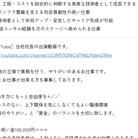
・工程・コストを総合的に判断する高度な技術者として成長できる
インフラ整備を支える社会貢献性の高い仕事
技術者として年収アップ・安定したキャリア形成が可能
設コンサル経験を次のステージへ高められる仕事
uTube］当社社長の出演動画です。
//youtube.com/channel/UCWR71DNlOsPN6LMdeIyZ84w
側の立場で業務を行う、やりがいのあるお仕事です。
にお仕事が出来る方を募集しております。
働き方にもっと自由度を⭐／／
レスのない、上下関係を気にしなくてもよい職場環境
事のやりがい」と「賃金」のバランスを大切に致します。
祝い金100,000円＝＝⭐
い金の支給条件は、入社より3ヶ月経過された方が対象となります