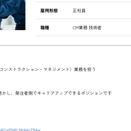
雇用形態
正社員
職種
CM業務 技術者
（コンストラクション・マネジメント）業務を担う
活かし、発注者側でキャリアアップできるポジションです
メント）
括を行います。
。
DNlOsPN6LMdeIyZ84w