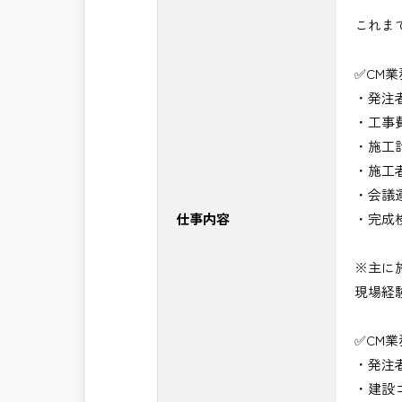
・＜急募＞工事監督支援業務
これま
・＜急募＞資料作成業務
・NEXCO（ネクスコ）施工管理
✅CM
・NEXCO（ネクスコ）点検業務
・発注
・NEXCO（ネクスコ）保全調査
・工事
・電気工事監督支援業務
・施工
・積算技術業務
・施工
・設計コンサルティング業務（数量算
・会議
・河川巡視支援業務
仕事内容
・完成
・道路許認可審査・適正化指導業務
・調査設計資料作成業務
※主に
・施工体制調査員
現場経
・建設プロジェクト・マネジメント業
・PM業務、CM業務
✅CM
※応募書類等の送付方法につきましては
・発注
頂きたいと思います。
・建設