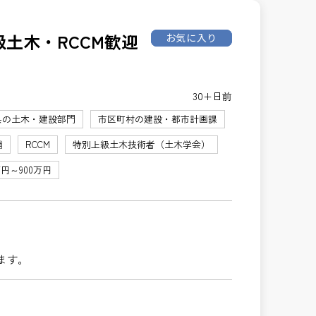
級土木・RCCM歓迎
お気に入り
30+日前
県の土木・建設部門
市区町村の建設・都市計画課
補
RCCM
特別上級土木技術者（土木学会）
万円～900万円
ます。