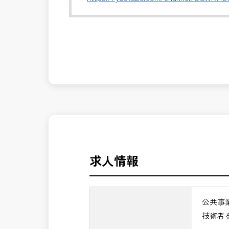
・施工計画および設計変更内容の確認
・施工者との技術的調整・指導
発注者側の立場で業務を行う、やりがい
・会議運営、進捗・課題の整理
長期的にお仕事が出来る方を募集してお
・完成検査から引渡しまでの技術支援
＼＼⭐働き方にもっと自由度を⭐／／
※主に施工段階を中心にマネジメントし
✅ストレスのない、上下関係を気にしな
現場経験を活かし、発注者側でより上流
✅「仕事のやりがい」と「賃金」のバラ
✅CM業務の魅力
⭐＝＝お祝い金100,000円＝＝⭐
・発注者の立場で工事全体をコントロー
※お祝い金の支給条件は、入社より3ヶ
・建設コンサルタント経験を活かしなが
その他支給条件の詳細については、問い
・品質・工程・コストを総合的に判断す
求人情報
・公共インフラ整備を支える社会貢献性
■勤務地について、ご希望のある方は別
・管理技術者として年収アップ・安定し
国土交通省、地方自治体
→ 建設コンサル経験を次のステージへ
公共事
（東北地方、関東地方、中部地方、近畿
技術者
■発注者支援業務＜希望する業務をお選