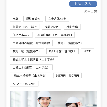
お気に入り
30+日前
急募
経験者歓迎
完全週休2日制
年間休日120日以上
残業少なめ
社宅完備
住宅手当あり
都道府県の土木・建設部門
市区町村の建設・都市計画課
技術士（建設部門）
技術士補（建設部門）
1級土木施工管理技士
RCCM
特別上級土木技術者（土木学会）
上級土木技術者（土木学会）
1級土木技術者（土木学会）
501万円～700万円
701万円～900万円