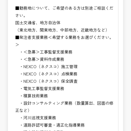
■勤務地について、ご希望のある方は別途ご相談くだ
さい。
国土交通省、地方自治体
（東北地方、関東地方、中部地方、近畿地方など）
■発注者支援業務＜希望する業務をお選びください。
＞
・＜急募＞工事監督支援業務
・＜急募＞資料作成業務
・NEXCO（ネクスコ）施工管理
・NEXCO（ネクスコ）点検業務
・NEXCO（ネクスコ）保全調査
・電気工事監督支援業務
・積算技術業務
・設計コンサルティング業務（数量算出、図面の修
正など）
・河川巡視支援業務
・道路許認可審査・適正化指導業務