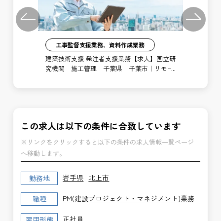
Previous
Next
工事監督支援業務、資料作成業務
注者
建築技術支援 発注者支援業務【求人】国立研
土
局
究機関 施工管理 千葉県 千葉市｜リモー
支
ト勤務あり
博
この求人は以下の条件に合致しています
※リンクをクリックすると以下の条件の求人情報一覧ページ
へ移動します。
岩手県
北上市
勤務地
PM(建設プロジェクト・マネジメント)業務
職種
正社員
雇用形態