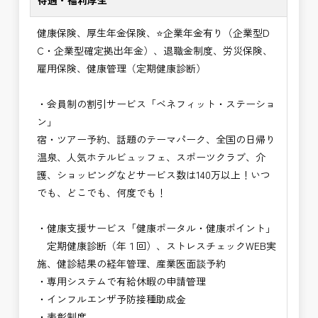
待遇・福利厚生
健康保険、厚生年金保険、⭐企業年金有り（企業型D
C・企業型確定拠出年金）、退職金制度、労災保険、
雇用保険、健康管理（定期健康診断）
・会員制の割引サービス「ベネフィット・ステーショ
ン」
宿・ツアー予約、話題のテーマパーク、全国の日帰り
温泉、人気ホテルビュッフェ、スポーツクラブ、介
護、ショッピングなどサービス数は140万以上！いつ
でも、どこでも、何度でも！
・健康支援サービス「健康ポータル・健康ポイント」
定期健康診断（年１回）、ストレスチェックWEB実
施、健診結果の経年管理、産業医面談予約
・専用システムで有給休暇の申請管理
・インフルエンザ予防接種助成⾦
・表彰制度