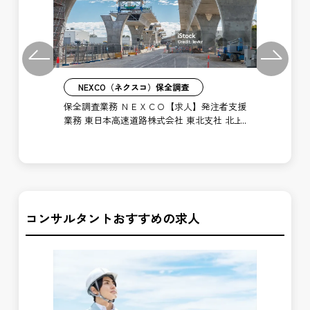
Previous
Next
NEXCO（ネクスコ）保全調査
業務
保全調査業務 ＮＥＸＣＯ【求人】発注者支援
施
管理
業務 東日本高速道路株式会社 東北支社 北上
東
管理事務所
事
コンサルタントおすすめの求人