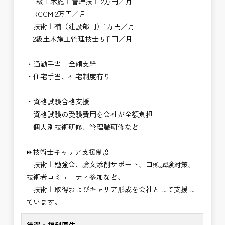
1級土木施工管理技士 2万円／月
RCCM 2万円／月
技術士補（建設部門）1万円／月
2級土木施工管理技士 5千円／月
・通勤手当 全額支給
・住宅手当、社宅制度有り
・資格試験合格支援
資格試験の受験費用を会社が全額負担
個人別技術研修、管理職研修など
⏩技術士キャリア支援制度
技術士勉強会、論文添削サポート、口頭試験対策、
技術者コミュニティ参加など、
技術士取得およびキャリア形成を会社として支援し
ています。