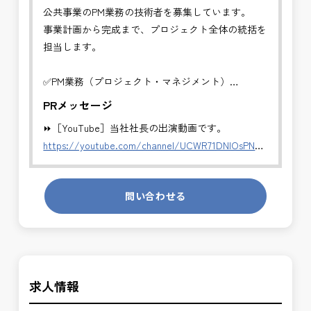
公共事業のPM業務の技術者を募集しています。
事業計画から完成まで、プロジェクト全体の統括を
担当します。
✅PM業務（プロジェクト・マネジメント）
事業計画から完成まで、プロジェクト全体の統括を
PRメッセージ
担当します。
⏩［YouTube］当社社長の出演動画です。
・全体スケジュール・事業費・リスクの管理
https://youtube.com/channel/UCWR71DNlOsPN6LMdeIyZ84
・発注方式や契約戦略の検討・調整
・CM・設計・施工フェーズの統合管理
発注者側の立場で業務を行う、やりがいのあるお仕
・関係機関・住民・行政との合意形成支援
問い合わせる
事です。
・事業推進に関する意思決定支援・成果評価
長期的にお仕事が出来る方を募集しております。
※事業全体を上流から担うマネジメント業務です。
＼＼⭐働き方にもっと自由度を⭐／／
公共事業を統括する中核ポジションとして、技術者
✅ストレスのない、上下関係を気にしなくてもよい
の価値を最大限に発揮できます。
求人情報
職場環境
✅「仕事のやりがい」と「賃金」のバランスを大切
✅PM業務の魅力