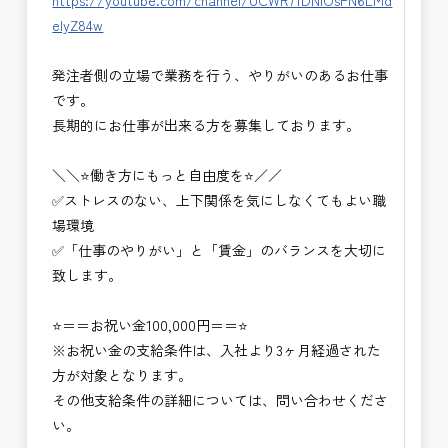
https://youtube.com/channel/UCWR71DNlOsPN6LMd
eIyZ84w
発注者側の立場で業務を行う、やりがいのあるお仕事
です。
長期的にお仕事が出来る方を募集しております。
＼＼⭐働き方にもっと自由度を⭐／／
✅ストレスのない、上下関係を気にしなくてもよい職
場環境
✅「仕事のやりがい」と「賃金」のバランスを大切に
致します。
⭐＝＝お祝い金100,000円＝＝⭐
※お祝い金の支給条件は、入社より3ヶ月経過された
方が対象となります。
その他支給条件の詳細については、問い合わせくださ
い。