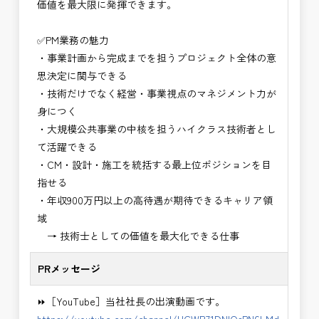
価値を最大限に発揮できます。
・NEXCO（ネクスコ）保全調査
・電気工事監督支援業務
✅PM業務の魅力
・積算技術業務
・事業計画から完成までを担うプロジェクト全体の意
・設計コンサルティング業務（数量算出、図面の
思決定に関与できる
修正など）
・技術だけでなく経営・事業視点のマネジメント力が
・河川巡視支援業務
身につく
・道路許認可審査・適正化指導業務
・大規模公共事業の中核を担うハイクラス技術者とし
・調査設計資料作成業務
て活躍できる
・施工体制調査員
・CM・設計・施工を統括する最上位ポジションを目
・建設プロジェクト・マネジメント業務
指せる
・PM業務、CM業務
・年収900万円以上の高待遇が期待できるキャリア領
※応募書類等の送付方法につきましては、基本的に
域
Ｅメールで送付
→ 技術士としての価値を最大化できる仕事
頂きたいと思います。
PRメッセージ
⏩［YouTube］当社社長の出演動画です。