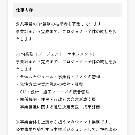
に致します。
・事業計画から完成までを担うプロジェクト全体の
仕事内容
意思決定に関与できる
⭐＝＝お祝い金100,000円＝＝⭐
・技術だけでなく経営・事業視点のマネジメント力
公共事業のPM業務の技術者を募集しています。
※お祝い金の支給条件は、入社より3ヶ月経過され
が身につく
事業計画から完成まで、プロジェクト全体の統括を担
た方が対象となります。
・大規模公共事業の中核を担うハイクラス技術者と
当します。
その他支給条件の詳細については、問い合わせくだ
して活躍できる
さい。
・CM・設計・施工を統括する最上位ポジションを
✅PM業務（プロジェクト・マネジメント）
目指せる
事業計画から完成まで、プロジェクト全体の統括を担
■勤務地について、ご希望のある方は別途ご相談く
・年収900万円以上の高待遇が期待できるキャリア
当します。
ださい。
領域
・全体スケジュール・事業費・リスクの管理
国土交通省、地方自治体
→ 技術士としての価値を最大化できる仕事
・発注方式や契約戦略の検討・調整
（東北地方、関東地方、中部地方、近畿地方など）
・CM・設計・施工フェーズの統合管理
■発注者支援業務＜希望する業務をお選びくださ
・関係機関・住民・行政との合意形成支援
い。＞
・事業推進に関する意思決定支援・成果評価
・＜急募＞工事監督支援業務
・＜急募＞資料作成業務
※事業全体を上流から担うマネジメント業務です。
・NEXCO（ネクスコ）施工管理
公共事業を統括する中核ポジションとして、技術者の
・NEXCO（ネクスコ）点検業務