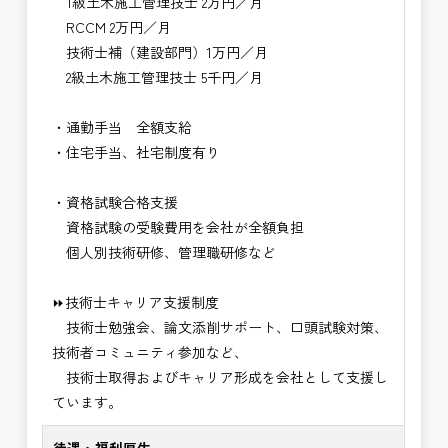
1級土木施工管理技士 2万円／月
RCCM 2万円／月
技術士補（建設部門）1万円／月
2級土木施工管理技士 5千円／月
・通勤手当 全額支給
・住宅手当、社宅制度有り
・資格試験合格支援
資格試験の受験費用を会社が全額負担
個人別技術研修、管理職研修など
⏩技術士キャリア支援制度
技術士勉強会、論文添削サポート、口頭試験対策、
技術者コミュニティ参加など、
技術士取得およびキャリア形成を会社として支援し
ています。