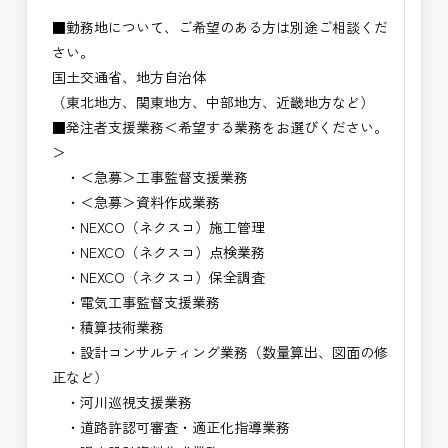
■勤務地について、ご希望のある方は別途ご相談くだ
さい。
国土交通省、地方自治体
（東北地方、関東地方、中部地方、近畿地方など）
■発注者支援業務＜希望する業務をお選びください。
＞
・＜急募＞工事監督支援業務
・＜急募＞資料作成業務
・NEXCO（ネクスコ）施工管理
・NEXCO（ネクスコ）点検業務
・NEXCO（ネクスコ）保全調査
・電気工事監督支援業務
・積算技術業務
・設計コンサルティング業務（数量算出、図面の修
正など）
・河川巡視支援業務
・道路許認可審査・適正化指導業務