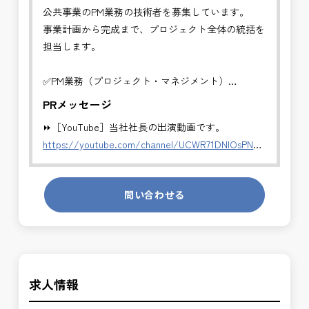
公共事業のPM業務の技術者を募集しています。
事業計画から完成まで、プロジェクト全体の統括を
担当します。
✅PM業務（プロジェクト・マネジメント）
事業計画から完成まで、プロジェクト全体の統括を
PRメッセージ
担当します。
⏩［YouTube］当社社長の出演動画です。
・全体スケジュール・事業費・リスクの管理
https://youtube.com/channel/UCWR71DNlOsPN6LMdeIyZ84
・発注方式や契約戦略の検討・調整
・CM・設計・施工フェーズの統合管理
発注者側の立場で業務を行う、やりがいのあるお仕
・関係機関・住民・行政との合意形成支援
問い合わせる
事です。
・事業推進に関する意思決定支援・成果評価
長期的にお仕事が出来る方を募集しております。
※事業全体を上流から担うマネジメント業務です。
＼＼⭐働き方にもっと自由度を⭐／／
公共事業を統括する中核ポジションとして、技術者
✅ストレスのない、上下関係を気にしなくてもよい
の価値を最大限に発揮できます。
求人情報
職場環境
✅「仕事のやりがい」と「賃金」のバランスを大切
✅PM業務の魅力