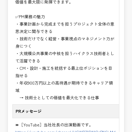
価値を最大限に発揮できます。
・NEXCO（ネクスコ）保全調査
・電気工事監督支援業務
✅PM業務の魅力
・積算技術業務
・事業計画から完成までを担うプロジェクト全体の意
・設計コンサルティング業務（数量算出、図面の
思決定に関与できる
修正など）
・技術だけでなく経営・事業視点のマネジメント力が
・河川巡視支援業務
身につく
・道路許認可審査・適正化指導業務
・大規模公共事業の中核を担うハイクラス技術者とし
・調査設計資料作成業務
て活躍できる
・施工体制調査員
・CM・設計・施工を統括する最上位ポジションを目
・建設プロジェクト・マネジメント業務
指せる
・PM業務、CM業務
・年収900万円以上の高待遇が期待できるキャリア領
※応募書類等の送付方法につきましては、基本的に
域
Ｅメールで送付
→ 技術士としての価値を最大化できる仕事
頂きたいと思います。
PRメッセージ
⏩［YouTube］当社社長の出演動画です。