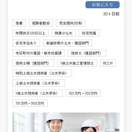
お気に入り
30+日前
急募
経験者歓迎
完全週休2日制
年間休日120日以上
残業少なめ
社宅完備
住宅手当あり
都道府県の土木・建設部門
市区町村の建設・都市計画課
技術士（建設部門）
技術士補（建設部門）
1級土木施工管理技士
RCCM
特別上級土木技術者（土木学会）
上級土木技術者（土木学会）
1級土木技術者（土木学会）
501万円～700万円
701万円～900万円