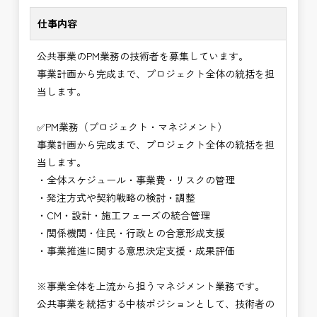
に致します。
・事業計画から完成までを担うプロジェクト全体の
仕事内容
意思決定に関与できる
⭐＝＝お祝い金100,000円＝＝⭐
・技術だけでなく経営・事業視点のマネジメント力
公共事業のPM業務の技術者を募集しています。
※お祝い金の支給条件は、入社より3ヶ月経過され
が身につく
事業計画から完成まで、プロジェクト全体の統括を担
た方が対象となります。
・大規模公共事業の中核を担うハイクラス技術者と
当します。
その他支給条件の詳細については、問い合わせくだ
して活躍できる
さい。
・CM・設計・施工を統括する最上位ポジションを
✅PM業務（プロジェクト・マネジメント）
目指せる
事業計画から完成まで、プロジェクト全体の統括を担
■勤務地について、ご希望のある方は別途ご相談く
・年収900万円以上の高待遇が期待できるキャリア
当します。
ださい。
領域
・全体スケジュール・事業費・リスクの管理
国土交通省、地方自治体
→ 技術士としての価値を最大化できる仕事
・発注方式や契約戦略の検討・調整
（東北地方、関東地方、中部地方、近畿地方など）
・CM・設計・施工フェーズの統合管理
■発注者支援業務＜希望する業務をお選びくださ
・関係機関・住民・行政との合意形成支援
い。＞
・事業推進に関する意思決定支援・成果評価
・＜急募＞工事監督支援業務
・＜急募＞資料作成業務
※事業全体を上流から担うマネジメント業務です。
・NEXCO（ネクスコ）施工管理
公共事業を統括する中核ポジションとして、技術者の
・NEXCO（ネクスコ）点検業務