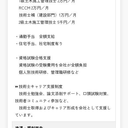
1級土木施工管理技士 2万円／月
RCCM 2万円／月
技術士補（建設部門）1万円／月
2級土木施工管理技士 5千円／月
・通勤手当 全額支給
・住宅手当、社宅制度有り
・資格試験合格支援
資格試験の受験費用を会社が全額負担
個人別技術研修、管理職研修など
⏩技術士キャリア支援制度
技術士勉強会、論文添削サポート、口頭試験対策、
技術者コミュニティ参加など、
技術士取得およびキャリア形成を会社として支援し
ています。