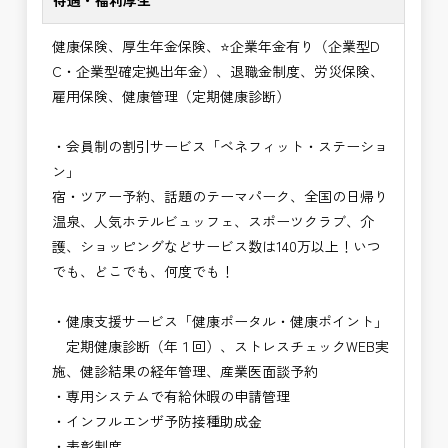
待遇・福利厚生
健康保険、厚生年金保険、⭐企業年金有り（企業型D
C・企業型確定拠出年金）、退職金制度、労災保険、
雇用保険、健康管理（定期健康診断）
・会員制の割引サービス「ベネフィット・ステーショ
ン」
宿・ツアー予約、話題のテーマパーク、全国の日帰り
温泉、人気ホテルビュッフェ、スポーツクラブ、介
護、ショッピングなどサービス数は140万以上！いつ
でも、どこでも、何度でも！
・健康支援サービス「健康ポータル・健康ポイント」
定期健康診断（年１回）、ストレスチェックWEB実
施、健診結果の経年管理、産業医面談予約
・専用システムで有給休暇の申請管理
・インフルエンザ予防接種助成⾦
・表彰制度