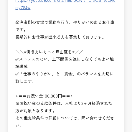
https://youtube.com/channel/UCWR71DNlOsPN6LMd
eIyZ84w
発注者側の立場で業務を行う、やりがいのあるお仕事
です。
長期的にお仕事が出来る方を募集しております。
＼＼⭐働き方にもっと自由度を⭐／／
✅ストレスのない、上下関係を気にしなくてもよい職
場環境
✅「仕事のやりがい」と「賃金」のバランスを大切に
致します。
⭐＝＝お祝い金100,000円＝＝⭐
※お祝い金の支給条件は、入社より3ヶ月経過された
方が対象となります。
その他支給条件の詳細については、問い合わせくださ
い。