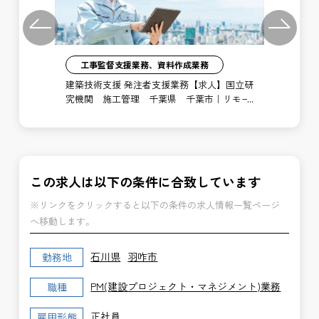
Previous
Next
工事監督支援業務、資料作成業務
注者
建築技術支援 発注者支援業務【求人】国立研
土
局
究機関 施工管理 千葉県 千葉市｜リモー
支
ト勤務あり
博
この求人は以下の条件に合致しています
※リンクをクリックすると以下の条件の求人情報一覧ページ
へ移動します。
石川県
羽咋市
勤務地
PM(建設プロジェクト・マネジメント)業務
職種
正社員
雇用形態