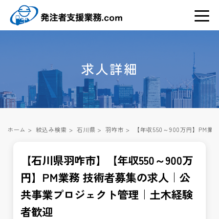
求人詳細
ホーム
>
絞込み検索
>
石川県
>
羽咋市
>
【年収550～900万円】P
【石川県羽咋市】【年収550～900万
円】PM業務 技術者募集の求人｜公
共事業プロジェクト管理｜土木経験
者歓迎