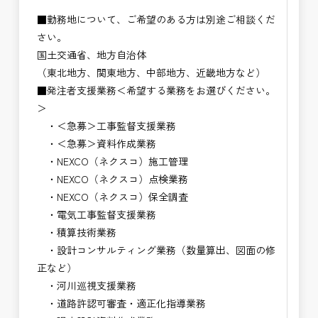
■勤務地について、ご希望のある方は別途ご相談くだ
さい。
国土交通省、地方自治体
（東北地方、関東地方、中部地方、近畿地方など）
■発注者支援業務＜希望する業務をお選びください。
＞
・＜急募＞工事監督支援業務
・＜急募＞資料作成業務
・NEXCO（ネクスコ）施工管理
・NEXCO（ネクスコ）点検業務
・NEXCO（ネクスコ）保全調査
・電気工事監督支援業務
・積算技術業務
・設計コンサルティング業務（数量算出、図面の修
正など）
・河川巡視支援業務
・道路許認可審査・適正化指導業務