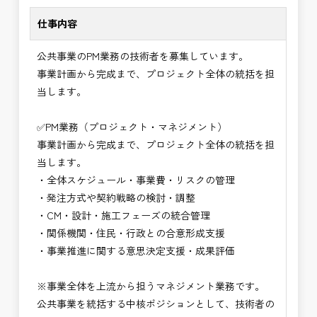
に致します。
・事業計画から完成までを担うプロジェクト全体の
仕事内容
意思決定に関与できる
⭐＝＝お祝い金100,000円＝＝⭐
・技術だけでなく経営・事業視点のマネジメント力
公共事業のPM業務の技術者を募集しています。
※お祝い金の支給条件は、入社より3ヶ月経過され
が身につく
事業計画から完成まで、プロジェクト全体の統括を担
た方が対象となります。
・大規模公共事業の中核を担うハイクラス技術者と
当します。
その他支給条件の詳細については、問い合わせくだ
して活躍できる
さい。
・CM・設計・施工を統括する最上位ポジションを
✅PM業務（プロジェクト・マネジメント）
目指せる
事業計画から完成まで、プロジェクト全体の統括を担
■勤務地について、ご希望のある方は別途ご相談く
・年収900万円以上の高待遇が期待できるキャリア
当します。
ださい。
領域
・全体スケジュール・事業費・リスクの管理
国土交通省、地方自治体
→ 技術士としての価値を最大化できる仕事
・発注方式や契約戦略の検討・調整
（東北地方、関東地方、中部地方、近畿地方など）
・CM・設計・施工フェーズの統合管理
■発注者支援業務＜希望する業務をお選びくださ
・関係機関・住民・行政との合意形成支援
い。＞
・事業推進に関する意思決定支援・成果評価
・＜急募＞工事監督支援業務
・＜急募＞資料作成業務
※事業全体を上流から担うマネジメント業務です。
・NEXCO（ネクスコ）施工管理
公共事業を統括する中核ポジションとして、技術者の
・NEXCO（ネクスコ）点検業務