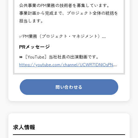
公共事業のPM業務の技術者を募集しています。
事業計画から完成まで、プロジェクト全体の統括を
担当します。
✅PM業務（プロジェクト・マネジメント）
事業計画から完成まで、プロジェクト全体の統括を
PRメッセージ
担当します。
⏩［YouTube］当社社長の出演動画です。
・全体スケジュール・事業費・リスクの管理
https://youtube.com/channel/UCWR71DNlOsPN6LMdeIyZ84
・発注方式や契約戦略の検討・調整
・CM・設計・施工フェーズの統合管理
発注者側の立場で業務を行う、やりがいのあるお仕
・関係機関・住民・行政との合意形成支援
問い合わせる
事です。
・事業推進に関する意思決定支援・成果評価
長期的にお仕事が出来る方を募集しております。
※事業全体を上流から担うマネジメント業務です。
＼＼⭐働き方にもっと自由度を⭐／／
公共事業を統括する中核ポジションとして、技術者
✅ストレスのない、上下関係を気にしなくてもよい
の価値を最大限に発揮できます。
求人情報
職場環境
✅「仕事のやりがい」と「賃金」のバランスを大切
✅PM業務の魅力