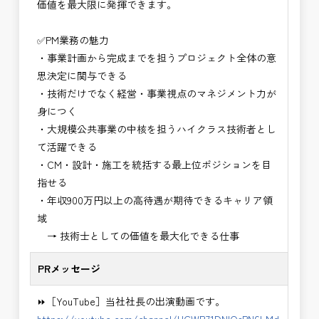
価値を最大限に発揮できます。
・NEXCO（ネクスコ）保全調査
・電気工事監督支援業務
✅PM業務の魅力
・積算技術業務
・事業計画から完成までを担うプロジェクト全体の意
・設計コンサルティング業務（数量算出、図面の
思決定に関与できる
修正など）
・技術だけでなく経営・事業視点のマネジメント力が
・河川巡視支援業務
身につく
・道路許認可審査・適正化指導業務
・大規模公共事業の中核を担うハイクラス技術者とし
・調査設計資料作成業務
て活躍できる
・施工体制調査員
・CM・設計・施工を統括する最上位ポジションを目
・建設プロジェクト・マネジメント業務
指せる
・PM業務、CM業務
・年収900万円以上の高待遇が期待できるキャリア領
※応募書類等の送付方法につきましては、基本的に
域
Ｅメールで送付
→ 技術士としての価値を最大化できる仕事
頂きたいと思います。
PRメッセージ
⏩［YouTube］当社社長の出演動画です。