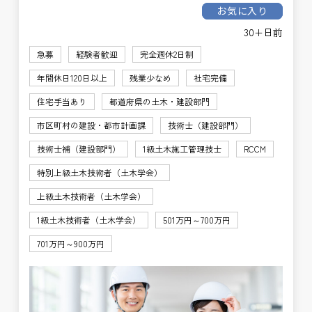
お気に入り
30+日前
急募
経験者歓迎
完全週休2日制
年間休日120日以上
残業少なめ
社宅完備
住宅手当あり
都道府県の土木・建設部門
市区町村の建設・都市計画課
技術士（建設部門）
技術士補（建設部門）
1級土木施工管理技士
RCCM
特別上級土木技術者（土木学会）
上級土木技術者（土木学会）
1級土木技術者（土木学会）
501万円～700万円
701万円～900万円