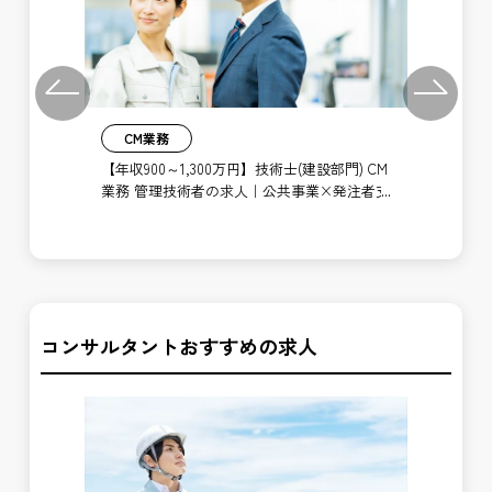
Previous
Next
CM業務
【年収900～1,300万円】技術士(建設部門) CM
【年
業務 管理技術者の求人｜公共事業×発注者支
求
M業
援｜公共事業
ン
ポジ
コンサルタントおすすめの求人