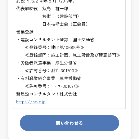
創設 平成２４年８月（2012年）
代表取締役 飯島 雄一郎
技術士（建設部門）
日本技術士会（正会員）
営業登録
・建設コンサルタント登録 国土交通省
≪登録番号：建01第10688号≫
≪登録部門：施工計画、施工設備及び積算部門≫
・労働者派遣事業 厚生労働省
≪許可番号：派11-301500≫
・有料職業紹介事業 厚生労働省
≪許可番号：11-ユ-301027≫
新建設コンサルタント株式会社
https://nc-c.jp
問い合わせる