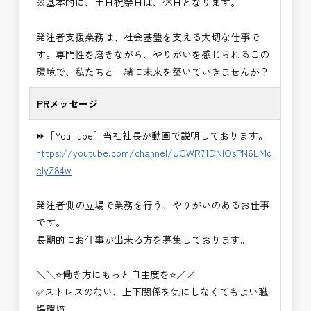
※基本的に、土日祝祭日は、休日となります。
■発注者支援業務＜希望する業務をお選びくださ
い。＞
発注者支援業務は、社会基盤を支える大切な仕事で
・＜急募＞工事監督支援業務
す。専門性を磨きながら、やりがいを感じられるこの
・＜急募＞資料作成業務
環境で、私たちと一緒に未来を築いていきませんか？
・NEXCO（ネクスコ）施工管理
・NEXCO（ネクスコ）点検業務
PRメッセージ
・NEXCO（ネクスコ）保全調査
・電気工事監督支援業務
⏩［YouTube］当社社長が動画で説明しております。
・積算技術業務
https://youtube.com/channel/UCWR71DNlOsPN6LMd
・設計コンサルティング業務（数量算出、図面の
eIyZ84w
修正など）
・河川巡視支援業務
発注者側の立場で業務を行う、やりがいのあるお仕事
・道路許認可審査・適正化指導業務
です。
・調査設計資料作成業務
長期的にお仕事が出来る方を募集しております。
・施工体制調査員
・建設プロジェクト・マネジメント業務
＼＼⭐働き方にもっと自由度を⭐／／
※応募書類等の送付方法につきましては、基本的に
✅ストレスのない、上下関係を気にしなくてもよい職
Ｅメールで送付
場環境