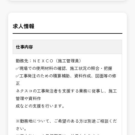
長期的にお仕事が出来る方を募集しております。
す。専門性を磨きながら、やりがいを感じられるこ
の環境で、私たちと一緒に未来を築いていきません
＼＼⭐働き方にもっと自由度を⭐／／
か？
求人情報
✅ストレスのない、上下関係を気にしなくてもよい
職場環境
✅「仕事のやりがい」と「賃金」のバランスを大切
仕事内容
に致します。
勤務先：ＮＥＸＣＯ（施工管理員）
⭐＝＝お祝い金100,000円＝＝⭐
✅現場での使用材料の確認、施工状況の照合・把握
※お祝い金の支給条件は、入社より3ヶ月経過され
✅工事発注のための積算補助、資料作成、図面等の修
た方が対象となります。
正
その他支給条件の詳細については、問い合わせくだ
ネクスコの工事発注者を支援する業務に従事し、施工
さい。
管理や資料作
成などの支援を行います。
■勤務地について、ご希望のある方は別途ご相談く
ださい。
※勤務地について、ご希望のある方は別途ご相談くだ
国土交通省、地方自治体
さい。
（東北地方、関東地方、中部地方、近畿地方など）