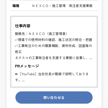
職種
ＮＥＸＣＯ・施工管理 発注者支援業務
仕事内容
勤務先：ＮＥＸＣＯ（施工管理員）
✅現場での使用材料の確認、施工状況の照合・把握
✅工事発注のための積算補助、資料作成、図面等の
修正
ネクスコの工事発注者を支援する業務に従事し、施
工管理や資料作
PRメッセージ
成などの支援を行います。
⏩［YouTube］当社社長が動画で説明しておりま
す。
※勤務地について、ご希望のある方は別途ご相談く
https://youtube.com/channel/UCWR71DNlOsPN6LMdeIyZ84
ださい。
※基本的に、土日祝祭日は、休日となります。
問い合わせる
発注者側の立場で業務を行う、やりがいのあるお仕
事です。
発注者支援業務は、社会基盤を支える大切な仕事で