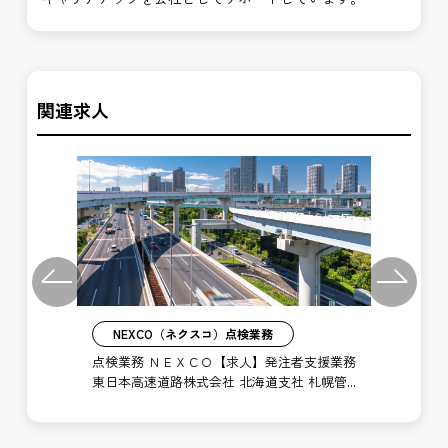
関連求人
Previous
Next
NEXCO（ネクスコ）点検業務
業務
点検業務 ＮＥＸＣＯ【求人】発注者支援業務
点
東日本高速道路株式会社 北海道支社 札幌管
東
理事務所
事