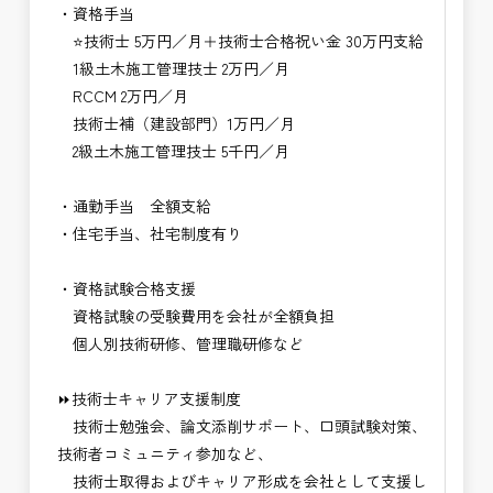
・資格手当
⭐技術士 5万円／月＋技術士合格祝い金 30万円支給
1級土木施工管理技士 2万円／月
RCCM 2万円／月
技術士補（建設部門）1万円／月
2級土木施工管理技士 5千円／月
・通勤手当 全額支給
・住宅手当、社宅制度有り
・資格試験合格支援
資格試験の受験費用を会社が全額負担
個人別技術研修、管理職研修など
⏩技術士キャリア支援制度
技術士勉強会、論文添削サポート、口頭試験対策、
技術者コミュニティ参加など、
技術士取得およびキャリア形成を会社として支援し