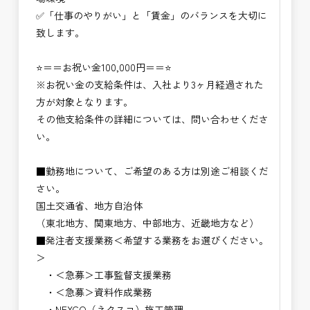
頂きたいと思います。
✅「仕事のやりがい」と「賃金」のバランスを大切に
致します。
⭐＝＝お祝い金100,000円＝＝⭐
※お祝い金の支給条件は、入社より3ヶ月経過された
方が対象となります。
その他支給条件の詳細については、問い合わせくださ
い。
■勤務地について、ご希望のある方は別途ご相談くだ
さい。
国土交通省、地方自治体
（東北地方、関東地方、中部地方、近畿地方など）
■発注者支援業務＜希望する業務をお選びください。
＞
・＜急募＞工事監督支援業務
・＜急募＞資料作成業務
・NEXCO（ネクスコ）施工管理