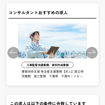
コンサルタントおすすめの求人
Previous
Next
工事監督支援業務、資料作成業務
注者
建築技術支援 発注者支援業務【求人】国立研
土
局
究機関 施工管理 千葉県 千葉市｜リモー
支
ト勤務あり
博
この求人は以下の条件に合致しています