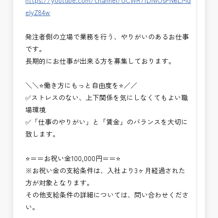
https://youtube.com/channel/UCWR71DNlOsPN6LMd
eIyZ84w
発注者側の立場で業務を行う、やりがいのあるお仕事
です。
長期的にお仕事が出来る方を募集しております。
＼＼⭐働き方にもっと自由度を⭐／／
✅ストレスのない、上下関係を気にしなくてもよい職
場環境
✅「仕事のやりがい」と「賃金」のバランスを大切に
致します。
⭐＝＝お祝い金100,000円＝＝⭐
※お祝い金の支給条件は、入社より3ヶ月経過された
方が対象となります。
その他支給条件の詳細については、問い合わせくださ
い。