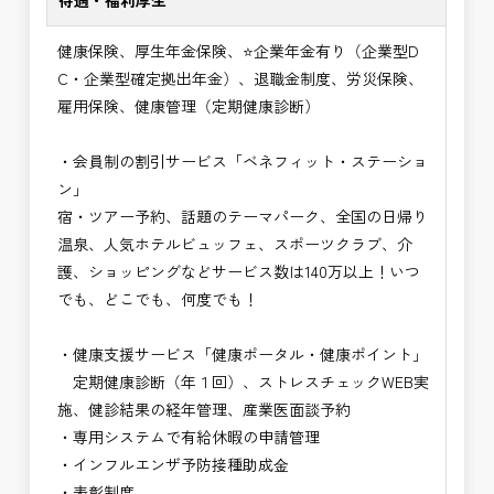
待遇・福利厚生
健康保険、厚生年金保険、⭐企業年金有り（企業型D
C・企業型確定拠出年金）、退職金制度、労災保険、
雇用保険、健康管理（定期健康診断）
・会員制の割引サービス「ベネフィット・ステーショ
ン」
宿・ツアー予約、話題のテーマパーク、全国の日帰り
温泉、人気ホテルビュッフェ、スポーツクラブ、介
護、ショッピングなどサービス数は140万以上！いつ
でも、どこでも、何度でも！
・健康支援サービス「健康ポータル・健康ポイント」
定期健康診断（年１回）、ストレスチェックWEB実
施、健診結果の経年管理、産業医面談予約
・専用システムで有給休暇の申請管理
・インフルエンザ予防接種助成⾦
・表彰制度