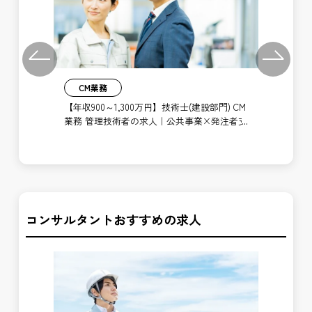
Previous
Next
CM業務
【年収900～1,300万円】技術士(建設部門) CM
【年
業務 管理技術者の求人｜公共事業×発注者支
求
M業
援｜公共事業
ン
ポジ
コンサルタントおすすめの求人