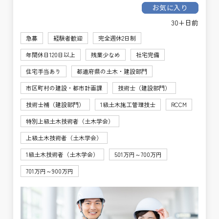
お気に入り
30+日前
急募
経験者歓迎
完全週休2日制
年間休日120日以上
残業少なめ
社宅完備
住宅手当あり
都道府県の土木・建設部門
市区町村の建設・都市計画課
技術士（建設部門）
技術士補（建設部門）
1級土木施工管理技士
RCCM
特別上級土木技術者（土木学会）
上級土木技術者（土木学会）
1級土木技術者（土木学会）
501万円～700万円
701万円～900万円