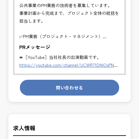
公共事業のPM業務の技術者を募集しています。
事業計画から完成まで、プロジェクト全体の統括を
担当します。
✅PM業務（プロジェクト・マネジメント）
事業計画から完成まで、プロジェクト全体の統括を
PRメッセージ
担当します。
⏩［YouTube］当社社長の出演動画です。
・全体スケジュール・事業費・リスクの管理
https://youtube.com/channel/UCWR71DNlOsPN6LMdeIyZ84
・発注方式や契約戦略の検討・調整
・CM・設計・施工フェーズの統合管理
発注者側の立場で業務を行う、やりがいのあるお仕
・関係機関・住民・行政との合意形成支援
問い合わせる
事です。
・事業推進に関する意思決定支援・成果評価
長期的にお仕事が出来る方を募集しております。
※事業全体を上流から担うマネジメント業務です。
＼＼⭐働き方にもっと自由度を⭐／／
公共事業を統括する中核ポジションとして、技術者
✅ストレスのない、上下関係を気にしなくてもよい
の価値を最大限に発揮できます。
求人情報
職場環境
✅「仕事のやりがい」と「賃金」のバランスを大切
✅PM業務の魅力