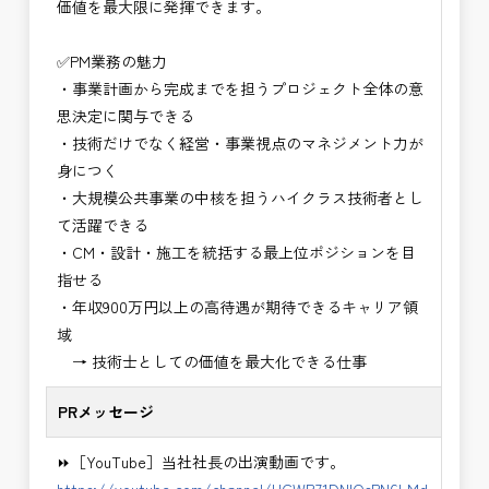
価値を最大限に発揮できます。
・NEXCO（ネクスコ）保全調査
・電気工事監督支援業務
✅PM業務の魅力
・積算技術業務
・事業計画から完成までを担うプロジェクト全体の意
・設計コンサルティング業務（数量算出、図面の
思決定に関与できる
修正など）
・技術だけでなく経営・事業視点のマネジメント力が
・河川巡視支援業務
身につく
・道路許認可審査・適正化指導業務
・大規模公共事業の中核を担うハイクラス技術者とし
・調査設計資料作成業務
て活躍できる
・施工体制調査員
・CM・設計・施工を統括する最上位ポジションを目
・建設プロジェクト・マネジメント業務
指せる
・PM業務、CM業務
・年収900万円以上の高待遇が期待できるキャリア領
※応募書類等の送付方法につきましては、基本的に
域
Ｅメールで送付
→ 技術士としての価値を最大化できる仕事
頂きたいと思います。
PRメッセージ
⏩［YouTube］当社社長の出演動画です。