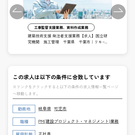
Previous
Next
工事監督支援業務、資料作成業務
注者
建築技術支援 発注者支援業務【求人】国立研
土
局
究機関 施工管理 千葉県 千葉市｜リモー
支
ト勤務あり
博
この求人は以下の条件に合致しています
※リンクをクリックすると以下の条件の求人情報一覧ページ
へ移動します。
岐阜県
可児市
勤務地
PM(建設プロジェクト・マネジメント)業務
職種
正社員
雇用形態