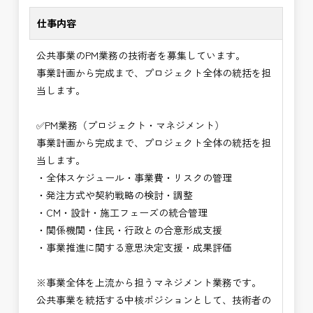
に致します。
・事業計画から完成までを担うプロジェクト全体の
仕事内容
意思決定に関与できる
⭐＝＝お祝い金100,000円＝＝⭐
・技術だけでなく経営・事業視点のマネジメント力
公共事業のPM業務の技術者を募集しています。
※お祝い金の支給条件は、入社より3ヶ月経過され
が身につく
事業計画から完成まで、プロジェクト全体の統括を担
た方が対象となります。
・大規模公共事業の中核を担うハイクラス技術者と
当します。
その他支給条件の詳細については、問い合わせくだ
して活躍できる
さい。
・CM・設計・施工を統括する最上位ポジションを
✅PM業務（プロジェクト・マネジメント）
目指せる
事業計画から完成まで、プロジェクト全体の統括を担
■勤務地について、ご希望のある方は別途ご相談く
・年収900万円以上の高待遇が期待できるキャリア
当します。
ださい。
領域
・全体スケジュール・事業費・リスクの管理
国土交通省、地方自治体
→ 技術士としての価値を最大化できる仕事
・発注方式や契約戦略の検討・調整
（東北地方、関東地方、中部地方、近畿地方など）
・CM・設計・施工フェーズの統合管理
■発注者支援業務＜希望する業務をお選びくださ
・関係機関・住民・行政との合意形成支援
い。＞
・事業推進に関する意思決定支援・成果評価
・＜急募＞工事監督支援業務
・＜急募＞資料作成業務
※事業全体を上流から担うマネジメント業務です。
・NEXCO（ネクスコ）施工管理
公共事業を統括する中核ポジションとして、技術者の
・NEXCO（ネクスコ）点検業務