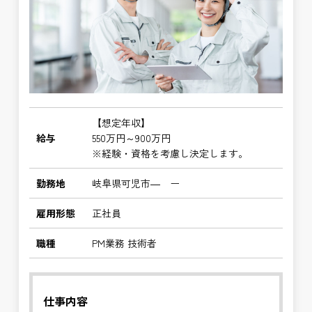
【想定年収】
給与
550万円～900万円
※経験・資格を考慮し決定します。
勤務地
岐阜県可児市― ー
雇用形態
正社員
職種
PM業務 技術者
仕事内容