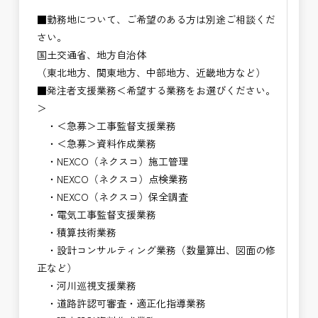
■勤務地について、ご希望のある方は別途ご相談くだ
さい。
国土交通省、地方自治体
（東北地方、関東地方、中部地方、近畿地方など）
■発注者支援業務＜希望する業務をお選びください。
＞
・＜急募＞工事監督支援業務
・＜急募＞資料作成業務
・NEXCO（ネクスコ）施工管理
・NEXCO（ネクスコ）点検業務
・NEXCO（ネクスコ）保全調査
・電気工事監督支援業務
・積算技術業務
・設計コンサルティング業務（数量算出、図面の修
正など）
・河川巡視支援業務
・道路許認可審査・適正化指導業務