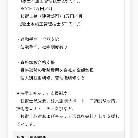
1級土木施工管理技士 2万円／月
RCCM 2万円／月
技術士補（建設部門）1万円／月
2級土木施工管理技士 5千円／月
・通勤手当 全額支給
・住宅手当、社宅制度有り
・資格試験合格支援
資格試験の受験費用を会社が全額負担
個人別技術研修、管理職研修など
⏩技術士キャリア支援制度
技術士勉強会、論文添削サポート、口頭試験対策、
技術者コミュニティ参加など、
技術士取得およびキャリア形成を会社として支援し
ています。