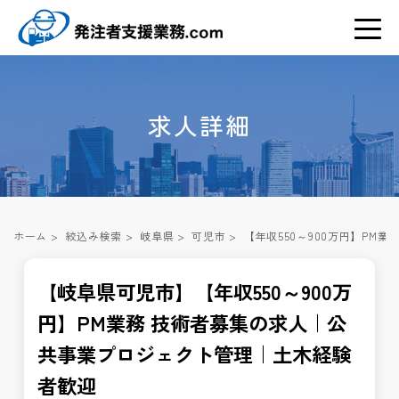
求人詳細
ホーム
>
絞込み検索
>
岐阜県
>
可児市
>
【年収550～900万円】P
【岐阜県可児市】【年収550～900万
円】PM業務 技術者募集の求人｜公
共事業プロジェクト管理｜土木経験
者歓迎