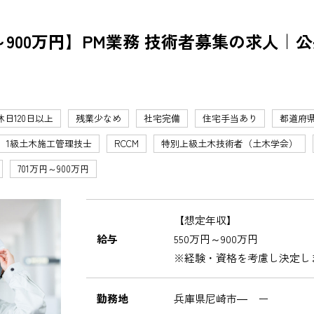
～900万円】PM業務 技術者募集の求人｜
休日120日以上
残業少なめ
社宅完備
住宅手当あり
都道府
1級土木施工管理技士
RCCM
特別上級土木技術者（土木学会）
701万円～900万円
【想定年収】
給与
550万円～900万円
※経験・資格を考慮し決定し
勤務地
兵庫県尼崎市― ー