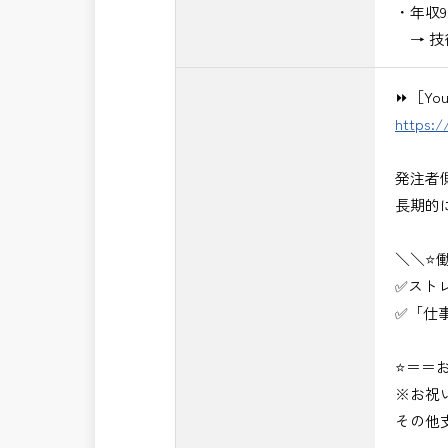
・年収
→ 技
⏩［Yo
https:
発注者
長期的
＼＼⭐
✅スト
✅「仕
⭐＝＝お
※お祝
その他