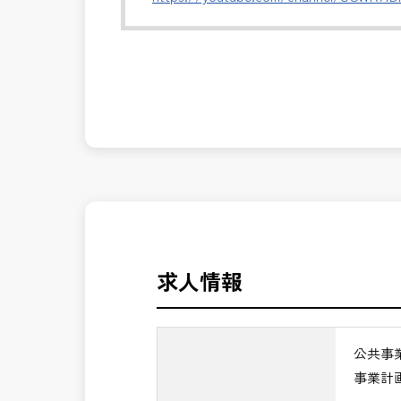
・関係機関・住民・行政との合意形成支
・事業推進に関する意思決定支援・成果
発注者側の立場で業務を行う、やりがい
長期的にお仕事が出来る方を募集してお
※事業全体を上流から担うマネジメント
公共事業を統括する中核ポジションとし
＼＼⭐働き方にもっと自由度を⭐／／
✅ストレスのない、上下関係を気にしな
✅PM業務の魅力
✅「仕事のやりがい」と「賃金」のバラ
・事業計画から完成までを担うプロジェ
・技術だけでなく経営・事業視点のマネ
⭐＝＝お祝い金100,000円＝＝⭐
・大規模公共事業の中核を担うハイクラ
※お祝い金の支給条件は、入社より3ヶ
・CM・設計・施工を統括する最上位ポ
その他支給条件の詳細については、問い
・年収900万円以上の高待遇が期待でき
求人情報
→ 技術士としての価値を最大化できる
■勤務地について、ご希望のある方は別
国土交通省、地方自治体
公共事
（東北地方、関東地方、中部地方、近畿
事業計
■発注者支援業務＜希望する業務をお選