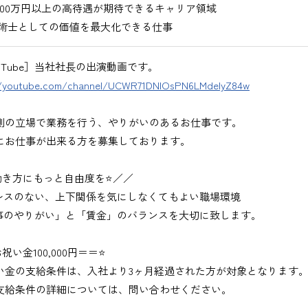
900万円以上の高待遇が期待できるキャリア領域
術士としての価値を最大化できる仕事
uTube］当社社長の出演動画です。
//youtube.com/channel/UCWR71DNlOsPN6LMdeIyZ84w
側の立場で業務を行う、やりがいのあるお仕事です。
にお仕事が出来る方を募集しております。
働き方にもっと自由度を⭐／／
レスのない、上下関係を気にしなくてもよい職場環境
事のやりがい」と「賃金」のバランスを大切に致します。
祝い金100,000円＝＝⭐
い金の支給条件は、入社より3ヶ月経過された方が対象となります
支給条件の詳細については、問い合わせください。