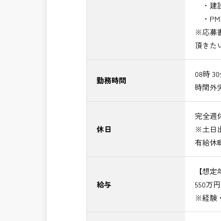
・建設
・PM
※応募
頂きた
08時 3
勤務時間
時間外
完全週休
休日
※土日
有給休
【想定
給与
550万
※経験