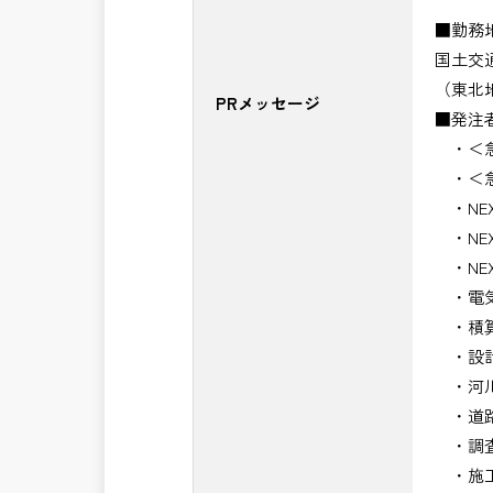
■勤務
国土交
（東北
PRメッセージ
■発注
・＜急
・＜急
・NE
・NE
・NE
・電気
・積算
・設計
・河川
・道路
・調査
・施工