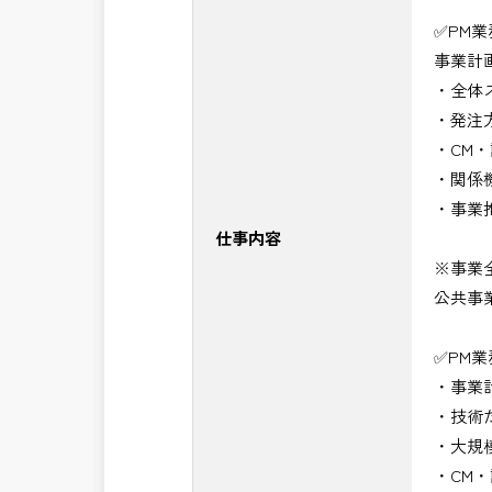
・＜急募＞工事監督支援業務
✅PM
・＜急募＞資料作成業務
事業計
・NEXCO（ネクスコ）施工管理
・全体
・NEXCO（ネクスコ）点検業務
・発注
・NEXCO（ネクスコ）保全調査
・CM
・電気工事監督支援業務
・関係
・積算技術業務
・事業
・設計コンサルティング業務（数量算
仕事内容
・河川巡視支援業務
※事業
・道路許認可審査・適正化指導業務
公共事
・調査設計資料作成業務
・施工体制調査員
✅PM
・建設プロジェクト・マネジメント業
・事業
・PM業務、CM業務
・技術
※応募書類等の送付方法につきましては
・大規
頂きたいと思います。
・CM