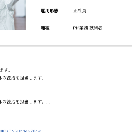
雇用形態
正社員
職種
PM業務 技術者
ます。
体の統括を担当します。
）
体の統括を担当します。
管理
。
DNlOsPN6LMdeIyZ84w