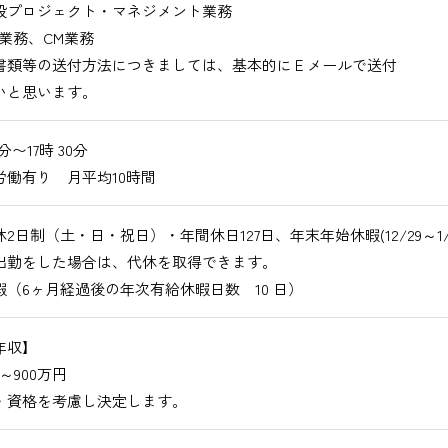
プロジェクト・マネジメント業務
業務、CM業務
書類等の送付方法につきましては、基本的にＥメールで送付
いと思います。
0分〜17時 30分
労働有り 月平均10時間
2日制（土・日・祝日）・年間休日127日、年末年始休暇(12/29～1/3
出勤をした場合は、代休を取得できます。
暇（6ヶ月経過後の年次有給休暇日数 10 日）
年収】
円～900万円
・資格を考慮し決定します。