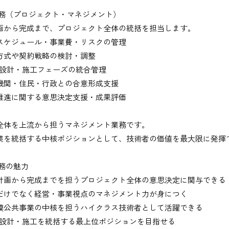
業務（プロジェクト・マネジメント）
画から完成まで、プロジェクト全体の統括を担当します。
スケジュール・事業費・リスクの管理
方式や契約戦略の検討・調整
・設計・施工フェーズの統合管理
機関・住民・行政との合意形成支援
推進に関する意思決定支援・成果評価
出、図面の修正など）
全体を上流から担うマネジメント業務です。
業を統括する中核ポジションとして、技術者の価値を最大限に発揮
業務の魅力
務
計画から完成までを担うプロジェクト全体の意思決定に関与できる
だけでなく経営・事業視点のマネジメント力が身につく
、基本的にＥメールで送付
模公共事業の中核を担うハイクラス技術者として活躍できる
・設計・施工を統括する最上位ポジションを目指せる