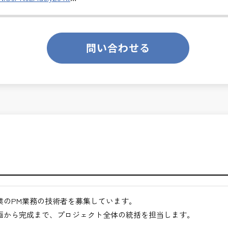
援
評価
のあるお仕事です。
ります。
業務です。
問い合わせる
て、技術者の価値を最大限に発揮できます。
くてもよい職場環境
ンスを大切に致します。
クト全体の意思決定に関与できる
ジメント力が身につく
ス技術者として活躍できる
月経過された方が対象となります。
ジションを目指せる
合わせください。
るキャリア領域
仕事
途ご相談ください。
業のPM業務の技術者を募集しています。
地方など）
画から完成まで、プロジェクト全体の統括を担当します。
びください。＞