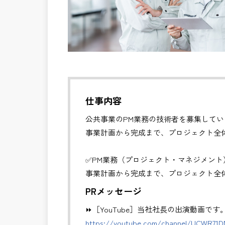
仕事内容
公共事業のPM業務の技術者を募集してい
事業計画から完成まで、プロジェクト全
✅PM業務（プロジェクト・マネジメント
事業計画から完成まで、プロジェクト全
・全体スケジュール・事業費・リスクの
PRメッセージ
・発注方式や契約戦略の検討・調整
⏩［YouTube］当社社長の出演動画です
・CM・設計・施工フェーズの統合管理
https://youtube.com/channel/UCWR71